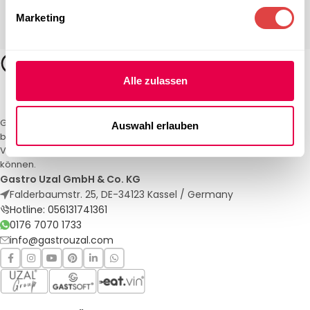
Marketing
Alle zulassen
Gastro Uzal – Ihr Spezialist für Gastronomiemöbel und -textilien. Wir
Auswahl erlauben
bieten maßgeschneiderte Lösungen für Restaurants, Hotels und
Veranstaltungen. Qualität und Service, auf die Sie sich verlassen
können.
Gastro Uzal GmbH & Co. KG
Falderbaumstr. 25, DE-34123 Kassel / Germany
Hotline: 056131741361
0176 7070 1733
info@gastrouzal.com