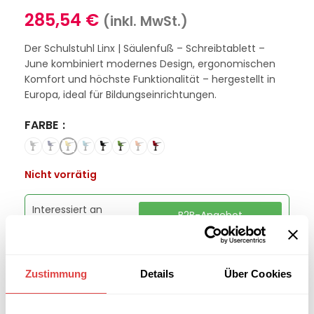
285,54
€
(inkl. MwSt.)
Der Schulstuhl Linx | Säulenfuß – Schreibtablett –
June kombiniert modernes Design, ergonomischen
Komfort und höchste Funktionalität – hergestellt in
Europa, ideal für Bildungseinrichtungen.
FARBE
Nicht vorrätig
Interessiert an
B2B-Angebot
größeren
anfordern
Stückzahlen?
Zustimmung
Details
Über Cookies
Kategorien:
Schulmöbel
,
Schulstühle
Marke:
Gastro Uzal