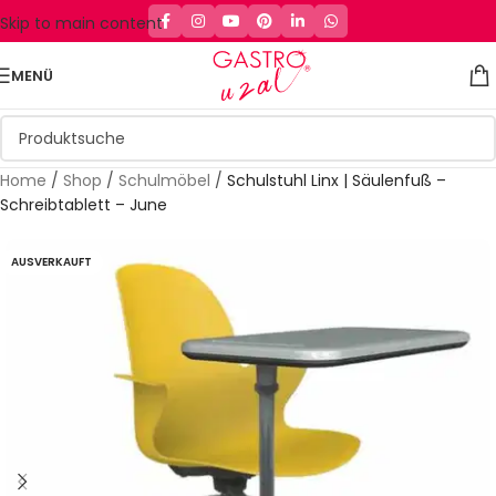
Skip to main content
MENÜ
Home
/
Shop
/
Schulmöbel
/
Schulstuhl Linx | Säulenfuß –
Schreibtablett – June
AUSVERKAUFT