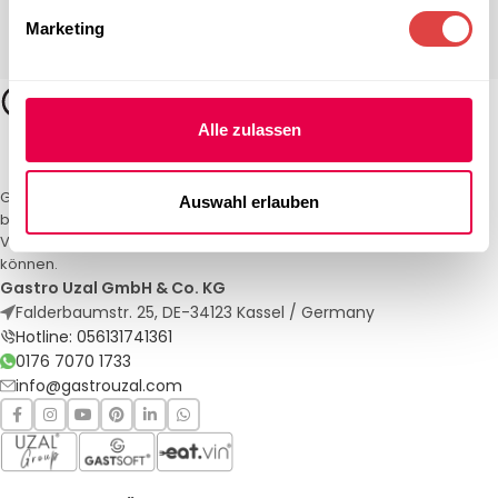
Marketing
Alle zulassen
Gastro Uzal – Ihr Spezialist für Gastronomiemöbel und -textilien. Wir
Auswahl erlauben
bieten maßgeschneiderte Lösungen für Restaurants, Hotels und
Veranstaltungen. Qualität und Service, auf die Sie sich verlassen
können.
Gastro Uzal GmbH & Co. KG
Falderbaumstr. 25, DE-34123 Kassel / Germany
Hotline: 056131741361
0176 7070 1733
info@gastrouzal.com