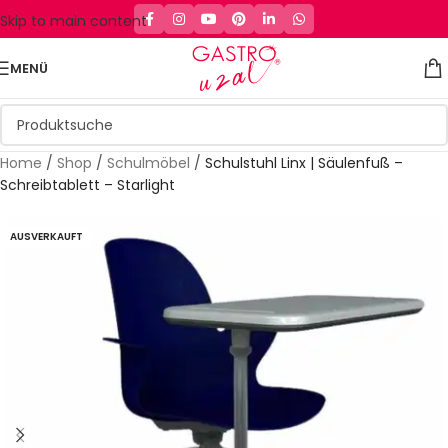
Skip to main content
MENÜ
Home
/
Shop
/
Schulmöbel
/
Schulstuhl Linx | Säulenfuß –
Schreibtablett – Starlight
AUSVERKAUFT