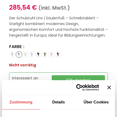
285,54
€
(inkl. MwSt.)
Der Schulstuhl Linx | Säulenfuß – Schreibtablett –
Starlight kombiniert modernes Design,
ergonomischen Komfort und höchste Funktionalität –
hergestellt in Europa, ideal für Bildungseinrichtungen.
FARBE
Nicht vorrätig
Interessiert an
B2B-Angebot
größeren
anfordern
Stückzahlen?
Zustimmung
Details
Über Cookies
Kategorien:
Schulmöbel
,
Schulstühle
Marke:
Gastro Uzal