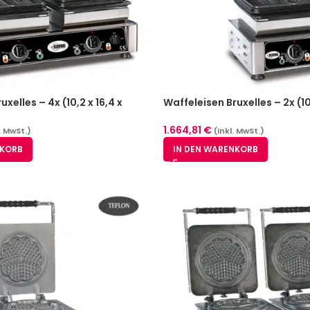
xelles – 4x (10,2 x 16,4 x
Waffeleisen Bruxelles – 2x (10,
2,6cm WE-02
1.664,81
€
. MwSt.)
(inkl. MwSt.)
NKORB
IN DEN WARENKORB