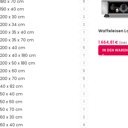
180 x 70 cm
6
190 x 40 cm
1
200 x 30 cm
2
200 x 34 cm
2
Waffeleisen L
200 x 35 x 40 cm
1
1,7cm / 3,4c
200 x 35 x 70 cm
1
1.664,81
€
(inkl
200 x 40 cm
5
IN DEN WARE
200 x 40 x 180 cm
1
200 x 50 x 180 cm
1
200 x 60 cm
5
200 x 70 cm
5
40 x 82 cm
1
50 x 40 cm
1
50 x 60 cm
1
50 x 70 cm
1
60 x 30 cm
2
60 x 40 cm
4