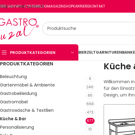
Skip to main content
BER UNS
INFO-CENTER
BLOG
MAGAZIN
SHOP
KARRIERE
KONTAKT
BIERZELTGARNITUREN
BANKE
PRODUKTKATEGORIEN
PRODUKTKATEGORIEN
Küche 
Beleuchtung
6
Willkommen in 
Gartenmöbel & Ambiente
246
für den Einsat
Gastrobekleidung
Design, um Ihn
85
Gastromöbel
668
Gastrowäsche & Textilien
473
Küche & Bar
677
Personalisierung
10