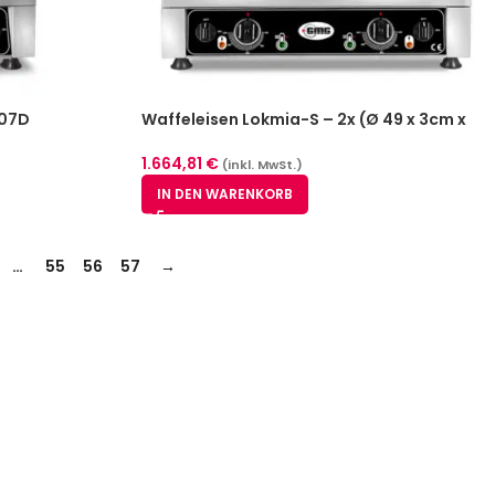
-07D
Waffeleisen Lokmia-S – 2x (Ø 49 x 3cm x
1,4cm / 2,8cm KGW-27S
1.664,81
€
(inkl. MwSt.)
IN DEN WARENKORB
…
55
56
57
→