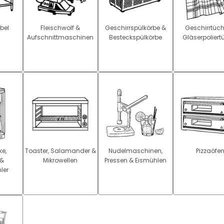
bel
Fleischwolf &
Geschirrspülkörbe &
Geschirrtüch
Aufschnittmaschinen
Besteckspülkörbe
Gläserpoliert
e,
Toaster, Salamander &
Nudelmaschinen,
Pizzaöfe
 &
Mikrowellen
Pressen & Eismühlen
ler