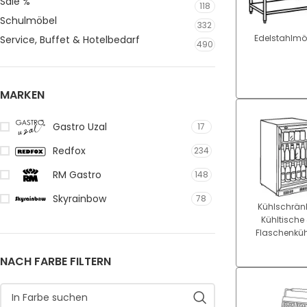
Sale %
118
Schulmöbel
332
Edelstahlmö
Service, Buffet & Hotelbedarf
490
MARKEN
Gastro Uzal
17
Redfox
234
RM Gastro
148
Skyrainbow
78
Kühlschränk
Kühltische
Flaschenküh
NACH FARBE FILTERN