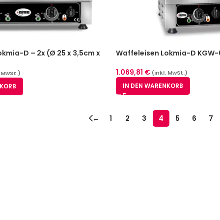
okmia-D – 2x (Ø 25 x 3,5cm x
Waffeleisen Lokmia-D KGW
m KGW-27D
1.069,81
€
(inkl. MwSt.)
. MwSt.)
IN DEN WARENKORB
NKORB
←
1
2
3
4
5
6
7