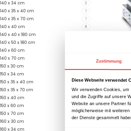
140 x 34 cm
2
140 x 35 x 40 cm
1
140 x 35 x 70 cm
1
140 x 40 cm
6
140 x 40 x 180 cm
1
Waffeleisen Am
140 x 50 x 180 cm
1
01S
140 x 60 cm
9
1.664,81
€
(inkl
140 x 70 cm
11
IN DEN WARE
Zustimmung
150 x 30 cm
3
150 x 34 cm
2
Diese Webseite verwendet 
150 x 35 x 40 cm
1
Wir verwenden Cookies, um I
150 x 35 x 70 cm
1
und die Zugriffe auf unsere 
150 x 40 cm
6
Website an unsere Partner fü
150 x 60 cm
3
möglicherweise mit weiteren
150 x 70 cm
3
der Dienste gesammelt habe
160 x 30 cm
2
160 x 34 cm
2
Einwilligungsauswahl