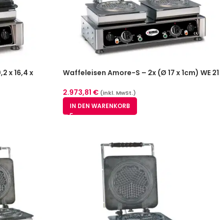
2 x 16,4 x
Waffeleisen Amore-S – 2x (Ø 17 x 1cm) WE 21
S
2.973,81
€
(inkl. MwSt.)
IN DEN WARENKORB