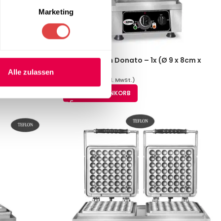
Marketing
1 x 1,5 cm WE-
– Waffeleisen Donato – 1x (Ø 9 x 8cm x
1,4cm / 2,8cm KGW-09
Alle zulassen
1.069,81
€
(inkl. MwSt.)
IN DEN WARENKORB