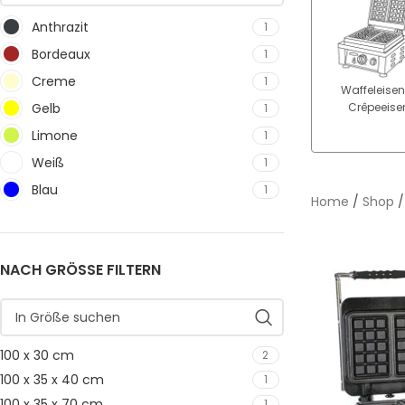
Anthrazit
1
Bordeaux
1
Creme
1
Waffeleisen
Gelb
Crêpeeise
1
Limone
1
Weiß
1
Blau
1
Home
/
Shop
NACH GRÖSSE FILTERN
100 x 30 cm
2
100 x 35 x 40 cm
1
100 x 35 x 70 cm
1