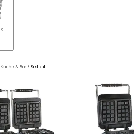
 &
n
/
Küche & Bar
/
Seite 4