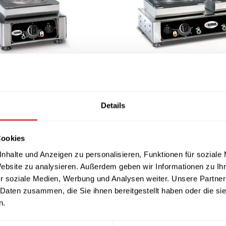
ore-S – 1x (Ø 17 x 1cm) WE-
Waffeleisen Amore-M – 2x (Ø 
WE-21M
2.973,81
€
. MwSt.)
(inkl. MwSt.)
NKORB
IN DEN WARENKORB
Details
Cookies
nhalte und Anzeigen zu personalisieren, Funktionen für soziale
Website zu analysieren. Außerdem geben wir Informationen zu I
r soziale Medien, Werbung und Analysen weiter. Unsere Partner
 Daten zusammen, die Sie ihnen bereitgestellt haben oder die s
n.