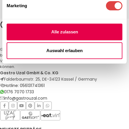
Marketing
Alle zulassen
Gastro Uzal – Ihr Spezialist für Gastronomiemöbel und -textilien. Wir
Auswahl erlauben
bieten maßgeschneiderte Lösungen für Restaurants, Hotels und
Veranstaltungen. Qualität und Service, auf die Sie sich verlassen
können.
Gastro Uzal GmbH & Co. KG
Falderbaumstr. 25, DE-34123 Kassel / Germany
Hotline: 056131741361
0176 7070 1733
info@gastrouzal.com