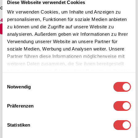
Diese Webseite verwendet Cookies
Gläserpoliertuch Creme 6er
Wir verwenden Cookies, um Inhalte und Anzeigen zu
Pack
personalisieren, Funktionen für soziale Medien anbieten
47,54
€
(inkl. MwSt.)
zu können und die Zugriffe auf unsere Website zu
IN DEN WARENKORB
analysieren. Außerdem geben wir Informationen zu Ihrer
Verwendung unserer Website an unsere Partner für
←
1
2
3
…
54
55
56
57
soziale Medien, Werbung und Analysen weiter. Unsere
Partner führen diese Informationen möglicherweise mit
weiteren Daten zusammen, die Sie ihnen bereitgestellt
haben oder die sie im Rahmen Ihrer Nutzung der Dienste
gesammelt haben.
Einwilligungsauswahl
Notwendig
Präferenzen
Statistiken