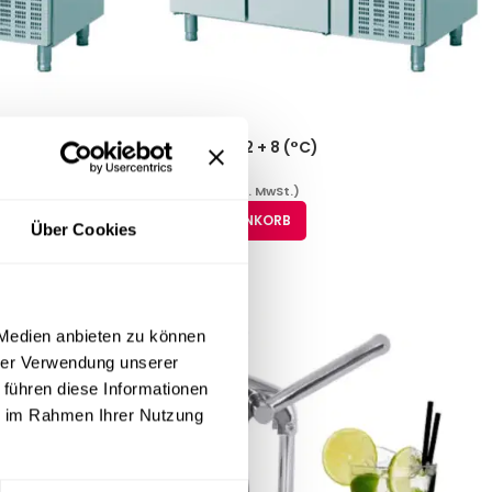
Kühltheke / -2 + 8 (°C)
1.652,91
€
(inkl. MwSt.)
IN DEN WARENKORB
Über Cookies
 Medien anbieten zu können
hrer Verwendung unserer
 führen diese Informationen
ie im Rahmen Ihrer Nutzung