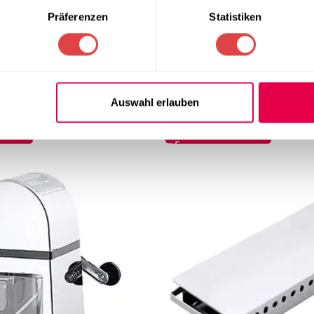
Präferenzen
Statistiken
 Profi-Line
Limettenpresse 577006
Auswahl erlauben
297,44
€
wSt.)
(inkl. MwSt.)
NKORB
IN DEN WARENKORB