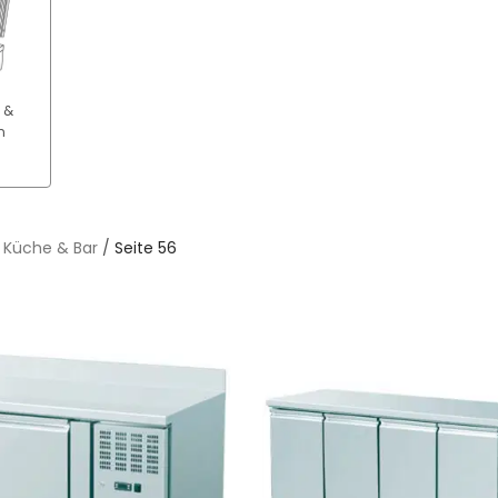
 &
n
/
Küche & Bar
/
Seite 56