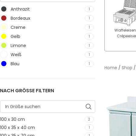
Anthrazit
1
Bordeaux
1
Creme
1
Waffeleisen
Gelb
Crêpeeise
1
Limone
1
Weiß
1
Blau
1
Home
/
Shop
NACH GRÖSSE FILTERN
100 x 30 cm
2
100 x 35 x 40 cm
1
100 x 35 x 70 cm
1