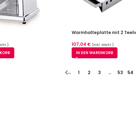
Warmhalteplatte mit 2 Teeli
107,04
€
MwSt.)
(inkl. MwSt.)
NKORB
IN DEN WARENKORB
←
1
2
3
…
53
54