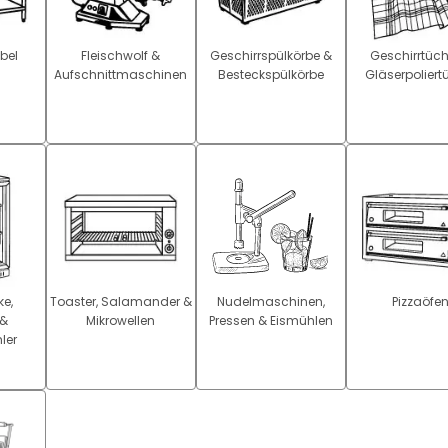
bel
Fleischwolf &
Geschirrspülkörbe &
Geschirrtüch
Aufschnittmaschinen
Besteckspülkörbe
Gläserpoliert
e,
Toaster, Salamander &
Nudelmaschinen,
Pizzaöfe
 &
Mikrowellen
Pressen & Eismühlen
ler