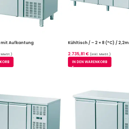
m mit Aufkantung
Kühltisch / – 2 + 8 (°C) / 2,2m
2.735,81
€
. MwSt.)
(inkl. MwSt.)
NKORB
IN DEN WARENKORB