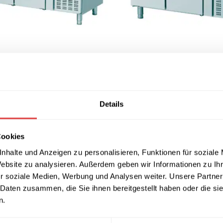
 + 8 (°C) / 1,7m
Kühltheke / -18 – 22 (°C)
2.093,21
€
. MwSt.)
(inkl. MwSt.)
NKORB
IN DEN WARENKORB
Details
Cookies
nhalte und Anzeigen zu personalisieren, Funktionen für soziale
Website zu analysieren. Außerdem geben wir Informationen zu I
r soziale Medien, Werbung und Analysen weiter. Unsere Partner
 Daten zusammen, die Sie ihnen bereitgestellt haben oder die s
n.