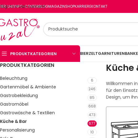
Skip to main content
BER UNS
INFO-CENTER
BLOG
MAGAZIN
SHOP
KARRIERE
KONTAKT
BIERZELTGARNITUREN
BANKE
PRODUKTKATEGORIEN
PRODUKTKATEGORIEN
Küche 
Beleuchtung
6
Willkommen in 
Gartenmöbel & Ambiente
246
für den Einsat
Gastrobekleidung
Design, um Ihn
85
Gastromöbel
668
Gastrowäsche & Textilien
473
Küche & Bar
677
Personalisierung
10