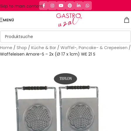
Skip to main content
MENÜ
Home
/
Shop
/
Küche & Bar
/
Waffel-, Pancake- & Crepeeisen
/
Waffeleisen Amore-S – 2x (Ø 17 x 1cm) WE 21 S