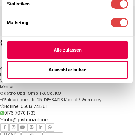
Statistiken
Marketing
Alle zulassen
Gastro Uzal – Ihr Spezialist für Gastronomiemöbel und -textilien. Wir
Auswahl erlauben
bieten maßgeschneiderte Lösungen für Restaurants, Hotels und
Veranstaltungen. Qualität und Service, auf die Sie sich verlassen
können.
Gastro Uzal GmbH & Co. KG
Falderbaumstr. 25, DE-34123 Kassel / Germany
Hotline: 056131741361
0176 7070 1733
info@gastrouzal.com