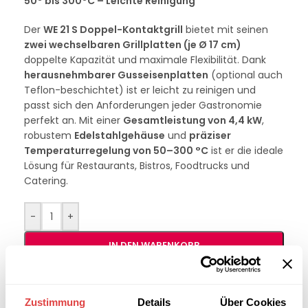
50° bis 300°C – Leichte Reinigung
Der
WE 21 S Doppel-Kontaktgrill
bietet mit seinen
zwei wechselbaren Grillplatten (je Ø 17 cm)
doppelte Kapazität und maximale Flexibilität. Dank
herausnehmbarer Gusseisenplatten
(optional auch
Teflon-beschichtet) ist er leicht zu reinigen und
passt sich den Anforderungen jeder Gastronomie
perfekt an. Mit einer
Gesamtleistung von 4,4 kW
,
robustem
Edelstahlgehäuse
und
präziser
Temperaturregelung von 50–300 °C
ist er die ideale
Lösung für Restaurants, Bistros, Foodtrucks und
Catering.
-
+
IN DEN WARENKORB
Interessiert an
B2B-Angebot
Zustimmung
Details
Über Cookies
größeren
anfordern