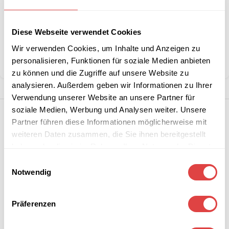
Stückzahlen?
Diese Webseite verwendet Cookies
Kategorie:
Waffel-, Pancake- & Crepeeisen
Wir verwenden Cookies, um Inhalte und Anzeigen zu
personalisieren, Funktionen für soziale Medien anbieten
Teilen:
zu können und die Zugriffe auf unsere Website zu
analysieren. Außerdem geben wir Informationen zu Ihrer
Verwendung unserer Website an unsere Partner für
soziale Medien, Werbung und Analysen weiter. Unsere
Partner führen diese Informationen möglicherweise mit
weiteren Daten zusammen, die Sie ihnen bereitgestellt
haben oder die sie im Rahmen Ihrer Nutzung der Dienste
gesammelt haben.
Einwilligungsauswahl
Notwendig
Präferenzen