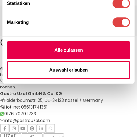
Statistiken
Marketing
Alle zulassen
Gastro Uzal – Ihr Spezialist für Gastronomiemöbel und -textilien. Wir
Auswahl erlauben
bieten maßgeschneiderte Lösungen für Restaurants, Hotels und
Veranstaltungen. Qualität und Service, auf die Sie sich verlassen
können.
Gastro Uzal GmbH & Co. KG
Falderbaumstr. 25, DE-34123 Kassel / Germany
Hotline: 056131741361
0176 7070 1733
info@gastrouzal.com