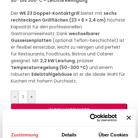
50° bis 300°C – Leichte Reinigung
Der
WE 23 Doppel-Kontaktgrill
bietet mit
sechs
rechteckigen Grillflächen (23 × 6 × 2,4 cm)
höchste
Kapazität für den professionellen
Gastronomieeinsatz. Dank
wechselbarer
Gusseisenplatten
(optional Teflon-beschichtet) ist
er flexibel einsetzbar, leicht zu reinigen und perfekt
für Restaurants, Foodtrucks, Bistros und Caterer
geeignet. Mit
2,2 kW Leistung
, präziser
Temperaturregelung (50–300 °C)
und einem
robusten
Edelstahlgehäuse
ist er die ideale Wahl für
Küchen mit hohem Durchsatz.
-
+
IN DEN WARENKORB
Interessiert an
B2B-Angebot
Zustimmung
Details
Über Cookies
größeren
anfordern