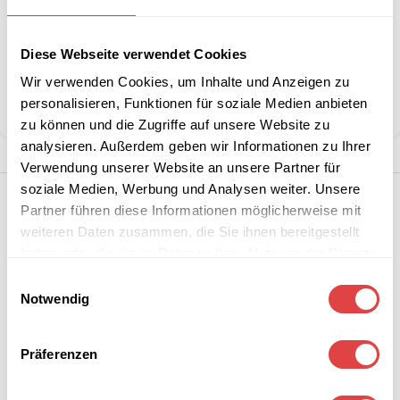
Stückzahlen?
Diese Webseite verwendet Cookies
Kategorie:
Waffel-, Pancake- & Crepeeisen
Wir verwenden Cookies, um Inhalte und Anzeigen zu
personalisieren, Funktionen für soziale Medien anbieten
Teilen:
zu können und die Zugriffe auf unsere Website zu
analysieren. Außerdem geben wir Informationen zu Ihrer
Verwendung unserer Website an unsere Partner für
soziale Medien, Werbung und Analysen weiter. Unsere
Partner führen diese Informationen möglicherweise mit
weiteren Daten zusammen, die Sie ihnen bereitgestellt
haben oder die sie im Rahmen Ihrer Nutzung der Dienste
gesammelt haben.
Einwilligungsauswahl
Notwendig
Präferenzen