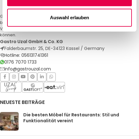
Gastro Uzal – Ihr Spezialist für Gastronomiemöbel und -textilien. Wir
Auswahl erlauben
bieten maßgeschneiderte Lösungen für Restaurants, Hotels und
Veranstaltungen. Qualität und Service, auf die Sie sich verlassen
können.
Gastro Uzal GmbH & Co. KG
Falderbaumstr. 25, DE-34123 Kassel / Germany
Hotline: 056131741361
0176 7070 1733
info@gastrouzal.com
NEUESTE BEITRÄGE
Die besten Möbel für Restaurants: Stil und
Funktionalität vereint