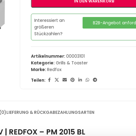
IN DEN WARENKORB
Interessiert an
B2B-Angebot anfor
größeren
Stückzahlen?
Artikelnummer:
00003101
Kategorie:
Grills & Toaster
Marke:
Redfox
Teilen:
(0)
LIEFERUNG & RÜCKGABE
ZAHLUNGSARTEN
 V | REDFOX – PM 2015 BL