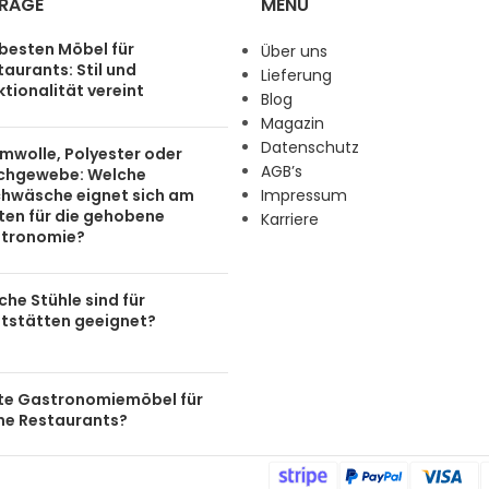
TRÄGE
MENU
 besten Möbel für
Über uns
aurants: Stil und
Lieferung
tionalität vereint
Blog
Magazin
Datenschutz
mwolle, Polyester oder
AGB’s
chgewebe: Welche
chwäsche eignet sich am
Impressum
ten für die gehobene
Karriere
tronomie?
he Stühle sind für
tstätten geeignet?
te Gastronomiemöbel für
ine Restaurants?