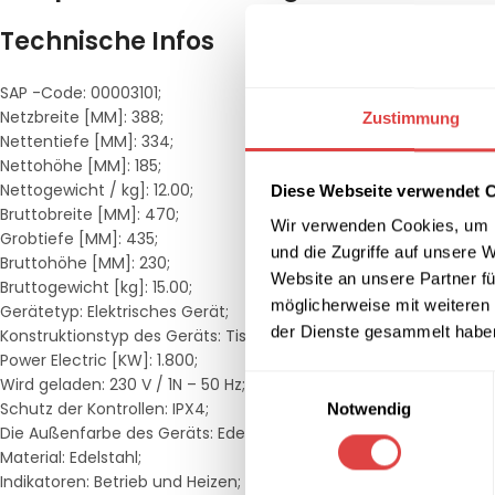
Technische Infos
SAP -Code: 00003101;
Netzbreite [MM]: 388;
Zustimmung
Nettentiefe [MM]: 334;
Nettohöhe [MM]: 185;
Nettogewicht / kg]: 12.00;
Diese Webseite verwendet 
Bruttobreite [MM]: 470;
Wir verwenden Cookies, um I
Grobtiefe [MM]: 435;
und die Zugriffe auf unsere 
Bruttohöhe [MM]: 230;
Website an unsere Partner fü
Bruttogewicht [kg]: 15.00;
möglicherweise mit weiteren
Gerätetyp: Elektrisches Gerät;
der Dienste gesammelt habe
Konstruktionstyp des Geräts: Tischgerät;
Power Electric [KW]: 1.800;
Einwilligungsauswahl
Wird geladen: 230 V / 1N – 50 Hz;
Schutz der Kontrollen: IPX4;
Notwendig
Die Außenfarbe des Geräts: Edelstahl;
Material: Edelstahl;
Indikatoren: Betrieb und Heizen;