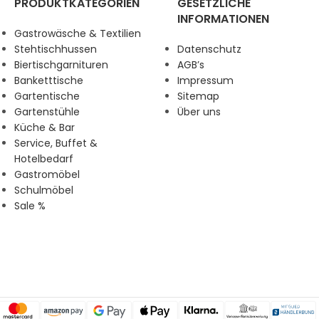
PRODUKTKATEGORIEN
GESETZLICHE
INFORMATIONEN
Gastrowäsche & Textilien
Stehtischhussen
Datenschutz
Biertischgarnituren
AGB’s
Banketttische
Impressum
Gartentische
Sitemap
Gartenstühle
Über uns
Küche & Bar
Service, Buffet &
Hotelbedarf
Gastromöbel
Schulmöbel
Sale %