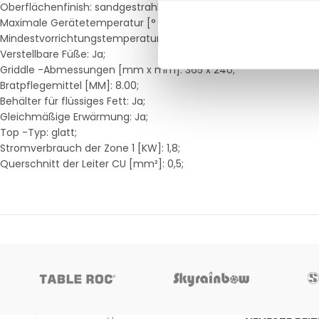
Oberflächenfinish: sandgestrahlte Oberfläche ohne Beschichtu
Maximale Gerätetemperatur [° C]: 300;
Mindestvorrichtungstemperatur [° C]: 50;
Verstellbare Füße: Ja;
Griddle -Abmessungen [mm x mm]: 365 x 240;
Bratpflegemittel [MM]: 8.00;
Behälter für flüssiges Fett: Ja;
Gleichmäßige Erwärmung: Ja;
Top -Typ: glatt;
Stromverbrauch der Zone 1 [KW]: 1,8;
Querschnitt der Leiter CU [mm²]: 0,5;