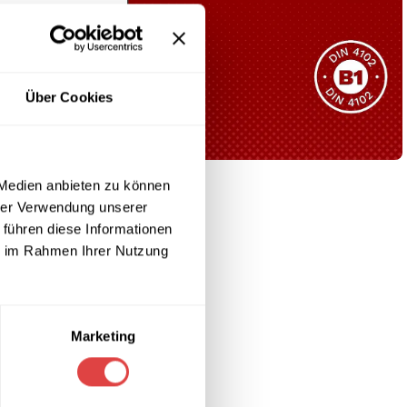
Sie haben nicht das passende
Produkt gefunden?
Wir helfen Ihnen gerne weiter!
Über Cookies
 Medien anbieten zu können
B1 Zertifiziert
hrer Verwendung unserer
Schwer entflammbar
 führen diese Informationen
produkten
ie im Rahmen Ihrer Nutzung
Kollektion ansehen
Marketing