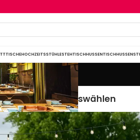
TTTISCHE
HOCHZEITSSTÜHLE
STEHTISCHHUSSEN
TISCHHUSSEN
ST
BLOG
 für Stehtische auswählen
 von
ilker
An September 23, 2025