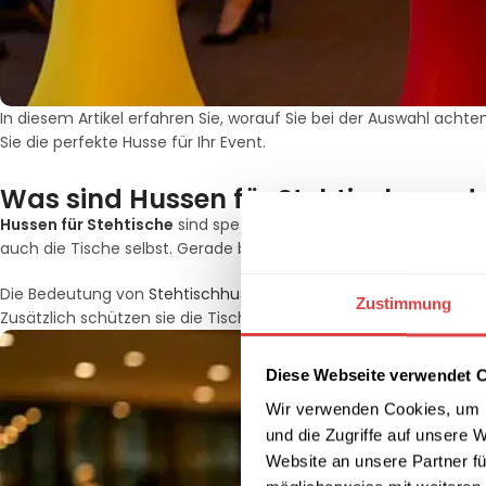
In diesem Artikel erfahren Sie, worauf Sie bei der Auswahl achte
Sie die perfekte Husse für Ihr Event.
Was sind Hussen für Stehtische und 
Hussen für Stehtische
sind spezielle Überzüge, die über Tische 
auch die Tische selbst. Gerade bei festlichen Anlässen sind si
Die Bedeutung von
Stehtischhussen
liegt in ihrer Funktionalität
Zustimmung
Zusätzlich schützen sie die Tischoberfläche vor Kratzern und Fl
Diese Webseite verwendet 
Wir verwenden Cookies, um I
und die Zugriffe auf unsere 
Website an unsere Partner fü