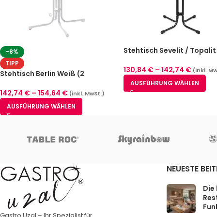
Stehtisch Sevelit / Topalit
-8%
Anthrazit (klappbar, 2 Gr
TIPP
130,84
€
–
142,74
€
(inkl. M
Stehtisch Berlin Weiß (2
Größen)
AUSFÜHRUNG WÄHLEN
142,74
€
–
154,64
€
(inkl. MwSt.)
AUSFÜHRUNG WÄHLEN
NEUESTE BEI
Die
Rest
Funk
Gastro Uzal – Ihr Spezialist für