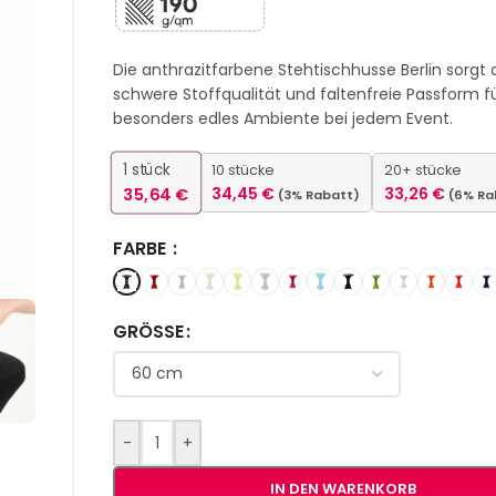
Die anthrazitfarbene Stehtischhusse Berlin sorgt 
schwere Stoffqualität und faltenfreie Passform fü
besonders edles Ambiente bei jedem Event.
1
stück
10 stücke
20+ stücke
35,64
€
34,45
€
33,26
€
(3% Rabatt)
(6% Ra
FARBE
GRÖSSE
-
+
IN DEN WARENKORB