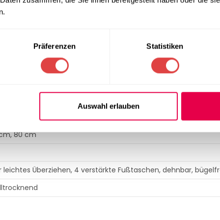
ept eher fließende Stoffe bevorzugen, bieten wir zudem hochwer
erleihen.
n.
Präferenzen
Statistiken
astan
Auswahl erlauben
ualität)
 cm, 80 cm
ür leichtes Überziehen, 4 verstärkte Fußtaschen, dehnbar, bügelfr
lltrocknend