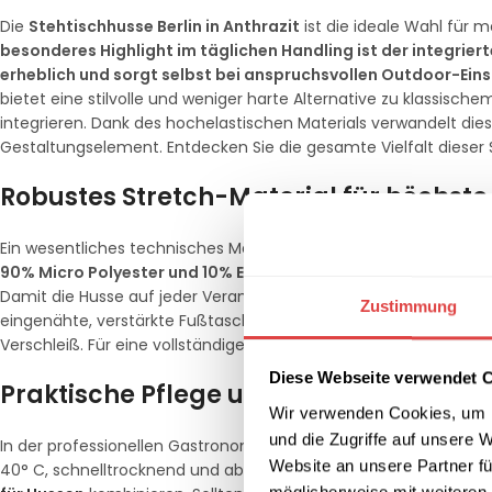
Die
Stehtischhusse Berlin in Anthrazit
ist die ideale Wahl für 
besonderes Highlight im täglichen Handling ist der integrier
erheblich und sorgt selbst bei anspruchsvollen Outdoor-Einsä
bietet eine stilvolle und weniger harte Alternative zu klassisc
integrieren. Dank des hochelastischen Materials verwandelt dies
Gestaltungselement. Entdecken Sie die gesamte Vielfalt dieser 
Robustes Stretch-Material für höchste
Ein wesentliches technisches Merkmal des Modells Berlin ist d
90% Micro Polyester und 10% Elastan
garantiert eine extreme D
Damit die Husse auf jeder Veranstaltung perfekt sitzt, bieten w
Zustimmung
eingenähte, verstärkte Fußtaschen sorgen für einen sicheren 
Verschleiß. Für eine vollständige Ausstattung finden Sie bei un
Diese Webseite verwendet 
Praktische Pflege und vielseitige Kom
Wir verwenden Cookies, um I
und die Zugriffe auf unsere 
In der professionellen Gastronomie zählt jede Minute. Daher ist 
Website an unsere Partner fü
40° C, schnelltrocknend und absolut bügelfrei. Für individuelle 
möglicherweise mit weiteren