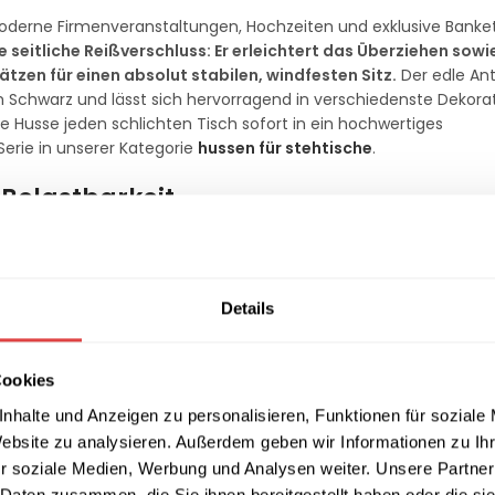
moderne Firmenveranstaltungen, Hochzeiten und exklusive Banke
te seitliche Reißverschluss: Er erleichtert das Überziehen so
tzen für einen absolut stabilen, windfesten Sitz.
Der edle Ant
hem Schwarz und lässt sich hervorragend in verschiedenste Dekor
e Husse jeden schlichten Tisch sofort in ein hochwertiges
Serie in unserer Kategorie
hussen für stehtische
.
 Belastbarkeit
as schwere Flächengewicht von ca.
190g/qm
. Die Materialzusam
ehnbarkeit bei gleichzeitig hoher Formstabilität und absoluter B
ir sie für die gängigen Durchmesser
60 cm, 70 cm und 80 cm
an. 
Details
Halt unter den Tischbeinen und schützen den Stoff effektiv vo
s auch die passenden
stehtische
.
Cookies
binationen
nhalte und Anzeigen zu personalisieren, Funktionen für soziale
Website zu analysieren. Außerdem geben wir Informationen zu I
die Serie Berlin besonders pflegeleicht: Das Material ist maschi
r soziale Medien, Werbung und Analysen weiter. Unsere Partner
Farbakzente auf der Tischplatte lässt sich die Husse ideal mit un
 Daten zusammen, die Sie ihnen bereitgestellt haben oder die s