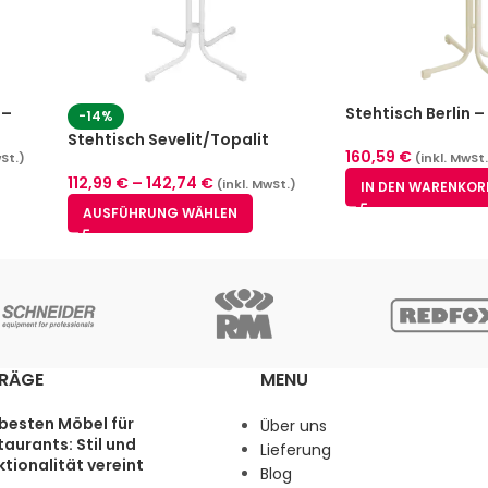
 –
Stehtisch Berlin 
-14%
ößen)
cm)
Stehtisch Sevelit/Topalit
160,59
€
wSt.)
(inkl. MwSt
klappbar Weiß
112,99
€
–
142,74
€
(inkl. MwSt.)
IN DEN WARENKOR
AUSFÜHRUNG WÄHLEN
TRÄGE
MENU
 besten Möbel für
Über uns
aurants: Stil und
Lieferung
tionalität vereint
Blog