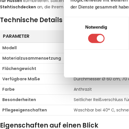
für Hussen
kombinieren. Sollten Sie für Ihr Veranstaltungskonz
Stehtischdecken
an, die Ihrem Ambiente eine klassische Note v
der Dienste gesammelt habe
Technische Details im Überblick
Einwilligungsauswahl
Notwendig
PARAMETER
SPEZIFIKATION
Modell
Berlin (Stretch-Husse)
Materialzusammensetzung
90% Micro Polyester, 10% El
Flächengewicht
ca. 190 g/qm (blickdichte Q
Verfügbare Maße
Durchmesser Ø 60 cm, 70
Farbe
Anthrazit
Besonderheiten
Seitlicher Reißverschluss f
Pflegeeigenschaften
Waschbar bei 40° C, schne
Eigenschaften auf einen Blick