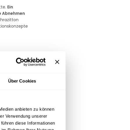
tte.
Ein
wie Abnehmen
hrazitton
ationskonzepte
mensetzung aus
lickdichte.
Vier
Über Cookies
r mechanischem
 Medien anbieten zu können
hrer Verwendung unserer
nenwaschbar bei
 führen diese Informationen
seren
Hauben
ie im Rahmen Ihrer Nutzung