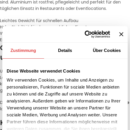
sind. Aluminium ist rostfrei, pflegeleicht und perfekt für den
täglichen Einsatz in Restaurants oder Eventlocations.
Leichtes Gewicht für schnellen Aufbau
Hohe Stabilität für den gewerblichen Einsatz
Wetterfest – ideal als
Klappstuhl Garten
Einfach stapelbar und platzsparend
Garten Klappstühle für Terrassen
Zustimmung
Details
Über Cookies
und Außenbereiche
Unsere Auswahl an
Garten Klappstühlen
bietet komfortable
Diese Webseite verwendet Cookies
Lösungen für Außenbereiche. Ob moderne Designs oder
Wir verwenden Cookies, um Inhalte und Anzeigen zu
klassische Varianten –
Garten Klappstühle
sind besonders
personalisieren, Funktionen für soziale Medien anbieten
gefragt in Hotels, Cafés und Biergärten.
zu können und die Zugriffe auf unsere Website zu
analysieren. Außerdem geben wir Informationen zu Ihrer
Dank hochwertiger Materialien sind unsere
Garten Klappstühle
Verwendung unserer Website an unsere Partner für
langlebig und für den professionellen Einsatz konzipiert.
soziale Medien, Werbung und Analysen weiter. Unsere
Klappstühle kaufen – die Vorteile
Partner führen diese Informationen möglicherweise mit
weiteren Daten zusammen, die Sie ihnen bereitgestellt