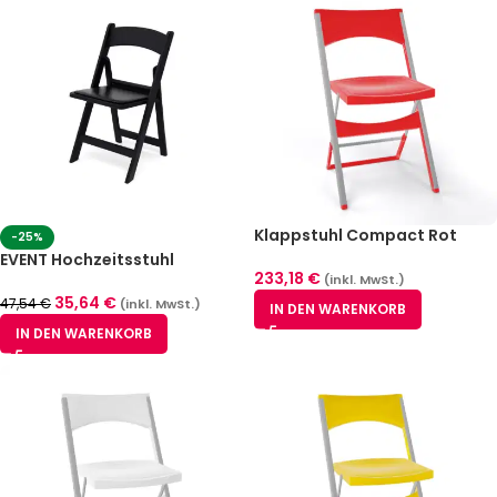
Klappstuhl Compact Rot
-25%
EVENT Hochzeitsstuhl
233,18
€
schwarz, klappbar aus
(inkl. MwSt.)
Polycarbonat
35,64
€
47,54
€
(inkl. MwSt.)
IN DEN WARENKORB
IN DEN WARENKORB