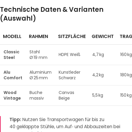
Technische Daten & Varianten
(Auswahl)
MODELL
RAHMEN
SITZFLÄCHE
GEWICHT
TRA
Classic
Stahl
HDPE Weiß
4,7 kg
160 kg
Steel
Ø 19 mm
Alu
Aluminium
Kunstleder
4,2 kg
180 kg
Comfort
Ø 25 mm
Schwarz
Wood
Buche
Canvas
5,5 kg
150 kg
Vintage
massiv
Beige
Tipp:
Nutzen Sie Transportwagen für bis zu
40 geklappte Stühle, um Auf‑ und Abbauzeiten bei