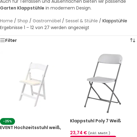
Auch für Terrassen und Außenflächen bieten wir passende
Garten Klappstühle
in modernem Design.
Home
/
Shop
/
Gastromöbel
/
Sessel & Stühle
/
Klappstühle
Ergebnisse 1 – 12 von 27 werden angezeigt
Filter
Klappstuhl Poly 7 Weiß
-25%
EVENT Hochzeitsstuhl weiß,
23,74
€
klappbar aus Polycarbonat
(inkl. MwSt.)