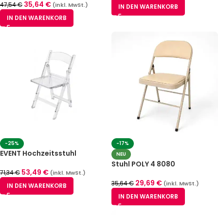
35,64
€
47,54
€
(inkl. MwSt.)
IN DEN WARENKORB
IN DEN WARENKORB
-25%
-17%
EVENT Hochzeitsstuhl
NEU
transparent, klappbar aus
Stuhl POLY 4 8080
Polycarbonat
53,49
€
71,34
€
(inkl. MwSt.)
29,69
€
35,64
€
(inkl. MwSt.)
IN DEN WARENKORB
IN DEN WARENKORB