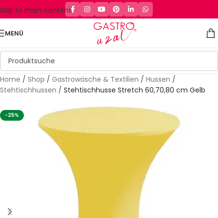
Skip to main content
MENÜ
Home
/
Shop
/
Gastrowäsche & Textilien
/
Hussen
/
Stehtischhussen
/
Stehtischhusse Stretch 60,70,80 cm Gelb
-25%