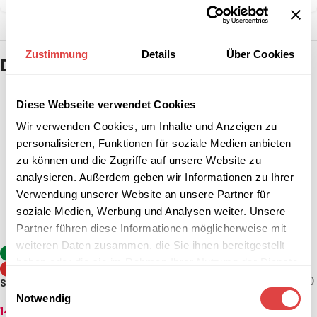
Zustimmung
Details
Über Cookies
Das könnte dir auch gefallen …
Diese Webseite verwendet Cookies
Wir verwenden Cookies, um Inhalte und Anzeigen zu
personalisieren, Funktionen für soziale Medien anbieten
zu können und die Zugriffe auf unsere Website zu
analysieren. Außerdem geben wir Informationen zu Ihrer
Verwendung unserer Website an unsere Partner für
soziale Medien, Werbung und Analysen weiter. Unsere
Partner führen diese Informationen möglicherweise mit
weiteren Daten zusammen, die Sie ihnen bereitgestellt
Stehtisch Sevelit / Topalit –
-8%
haben oder die sie im Rahmen Ihrer Nutzung der Dienste
Anthrazit (klappbar, 2
TIPP
Größen)
130,84
€
–
142,74
€
gesammelt haben.
(inkl. MwSt.)
Stehtisch Berlin Weiß (2
Einwilligungsauswahl
Größen)
Notwendig
AUSFÜHRUNG WÄHLEN
142,74
€
–
154,64
€
(inkl. MwSt.)