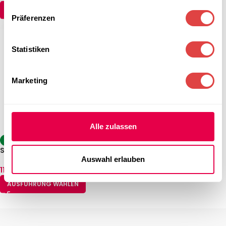
AUSFÜHRUNG WÄHLEN
Präferenzen
Statistiken
Marketing
Alle zulassen
Stehtisch Berlin – Sand (Ø 80
-14%
cm)
Stehtisch Sevelit/Topalit
160,59
€
klappbar Weiß
Auswahl erlauben
(inkl. MwSt.)
112,99
€
–
142,74
€
(inkl. MwSt.)
IN DEN WARENKORB
AUSFÜHRUNG WÄHLEN