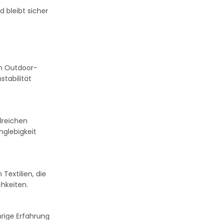
 bleibt sicher
en Outdoor-
stabilität
lreichen
nglebigkeit
Textilien, die
hkeiten.
rige Erfahrung