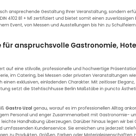
tisch ansprechende Gestaltung Ihrer Veranstaltung, sondern erfül
N 4102 B1 + M1 zertifiziert und bietet somit einen zuverlässigen
lichem Event, von Messen und Ausstellungen bis hin zu Schulfeier
e für anspruchsvolle Gastronomie, Hote
ert auf eine stilvolle, professionelle und hochwertige Präsentation
rie, im Catering, bei Messen oder privaten Veranstaltungen wie
 einen exklusiven, einladenden Charakter. Mit zeitloser Eleganz,
itung setzt die Stehtischhusse Berlin Maßstäbe in puncto Ästhet
eiß
Gastro Uzal
genau, worauf es im professionellen Alltag ank
digem Personal und enger Zusammenarbeit mit Gastronomie- und
nd leichte Handhabung überzeugen. Darüber hinaus legen wir bei 
d umfassenden Kundenservice. Sie erreichen uns jederzeit telef
agen zu Produkten, Größen, Farben oder Materialeigenschaften zu