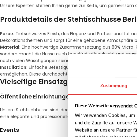
Unsere Experten stehen Ihnen gerne zur Seite, um gemeinsam d
Produktdetails der Stehtischhusse Berl
Farbe:
Tiefschwarzes Finish, das Eleganz und Professionalität a
Dekorationsthemen und sorgt für eine gehobene Atmosphäre be
Material:
Eine hochwertige Zusammensetzung aus 80% Micro-Poly
sondern macht die Husse auch bügelfrei, pflegeleicht und masc
nach vielen Waschgängen seine Form und Farbe.
Installation:
Einfache Befestigung durch angenähte Fußtaschen 
ermöglichen. Diese durchdachte Konstruktion sorgt dafür, dass di
Vielseitige Einsatzgebiete
Zustimmung
Öffentliche Einrichtungen
Diese Webseite verwendet 
Unsere Stehtischhusse sind ideal für Hotels, Restaurants, Cater
Wir verwenden Cookies, um I
eine elegante und professionelle Lösung, die den höchsten Sich
und die Zugriffe auf unsere 
Events
Website an unsere Partner fü