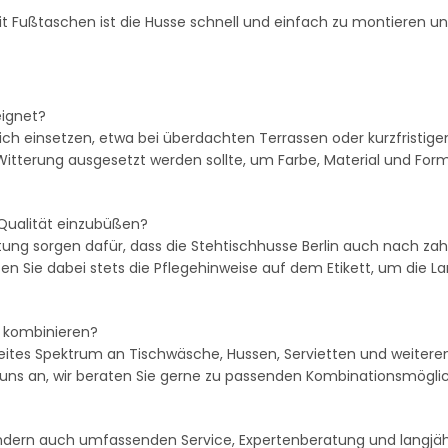
 Fußtaschen ist die Husse schnell und einfach zu montieren und
eignet?
ich einsetzen, etwa bei überdachten Terrassen oder kurzfristig
 Witterung ausgesetzt werden sollte, um Farbe, Material und Form
Qualität einzubüßen?
tung sorgen dafür, dass die Stehtischhusse Berlin auch nach zah
n Sie dabei stets die Pflegehinweise auf dem Etikett, um die La
l kombinieren?
eites Spektrum an Tischwäsche, Hussen, Servietten und weiteren 
ns an, wir beraten Sie gerne zu passenden Kombinationsmöglic
ondern auch umfassenden Service, Expertenberatung und langjäh