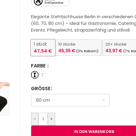
Elegante Stehtischhusse Berlin in verschiedenen
(60, 70, 80 cm) – ideal für Gastronomie, Caterin
Events. Pflegeleicht, strapazierfähig und stilvoll.
1
stück
10 stücke
20+ stücke
47,54
€
46,35
€
43,97
€
(2% Rabatt)
(7% Ra
FARBE
GRÖSSE
-
+
IN DEN WARENKORB