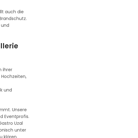
lt auch die
 Brandschutz.
n und
llerie
 ihrer
 Hochzeiten,
ik und
ommt. Unsere
 Eventprofis.
Gastro Uzal
onisch unter
 klären.