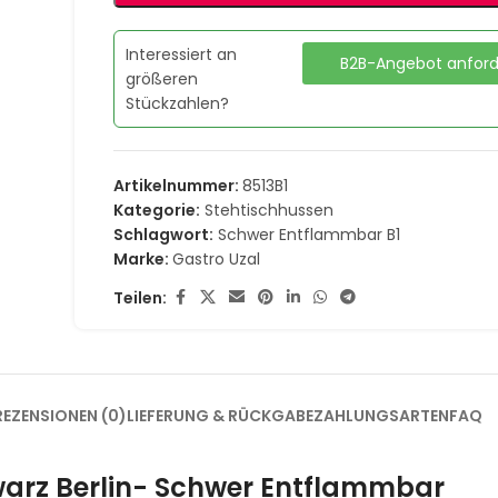
Interessiert an
B2B-Angebot anfor
größeren
Stückzahlen?
Artikelnummer:
8513B1
Kategorie:
Stehtischhussen
Schlagwort:
Schwer Entflammbar B1
Marke:
Gastro Uzal
Teilen:
REZENSIONEN (0)
LIEFERUNG & RÜCKGABE
ZAHLUNGSARTEN
FAQ
hwarz Berlin- Schwer Entflammbar