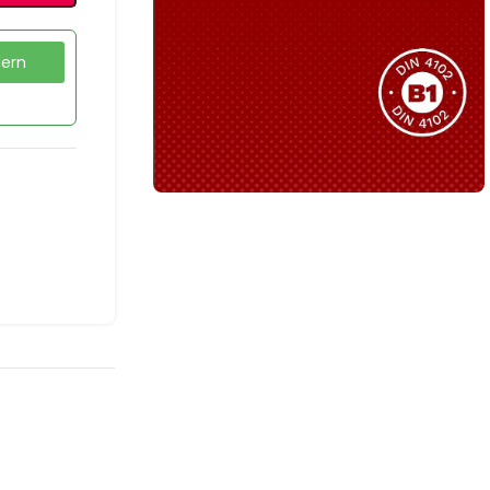
Sie haben nicht das passende
Produkt gefunden?
dern
Wir helfen Ihnen gerne weiter!
B1 Zertifiziert
Schwer entflammbar
produkten
Kollektion ansehen