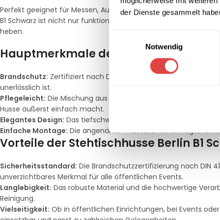
möglicherweise mit weiteren
Perfekt geeignet für Messen, Ausstellungen, Konferenzen, Hochz
der Dienste gesammelt habe
B1 Schwarz ist nicht nur funktional, sondern auch ästhetisch an
heben.
Einwilligungsauswahl
Notwendig
Hauptmerkmale der Stehtischhusse Be
Brandschutz:
Zertifiziert nach DIN 4102 B1 + M1, bietet die Hus
unerlässlich ist.
Pflegeleicht:
Die Mischung aus Micro-Polyester und Elastan ist
Husse äußerst einfach macht.
Elegantes Design:
Das tiefschwarze Finish verleiht Ihrer Verans
Einfache Montage:
Die angenähten Fußtaschen ermöglichen eine
Vorteile der Stehtischhusse Berlin B1 
Sicherheitsstandard:
Die Brandschutzzertifizierung nach DIN 410
unverzichtbares Merkmal für alle öffentlichen Events.
Langlebigkeit:
Das robuste Material und die hochwertige Verarb
Reinigung.
Vielseitigkeit:
Ob in öffentlichen Einrichtungen, bei Events oder 