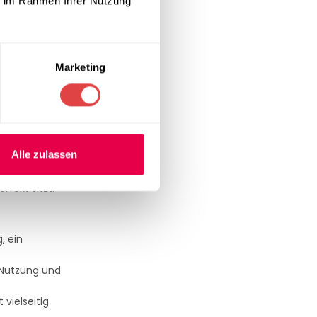
ie im Rahmen Ihrer Nutzung
schhusse Berlin
s Niveau zu
Marketing
ltungen
Reinigung der
Alle zulassen
fekt sitzt.
, ein
 Nutzung und
vielseitig