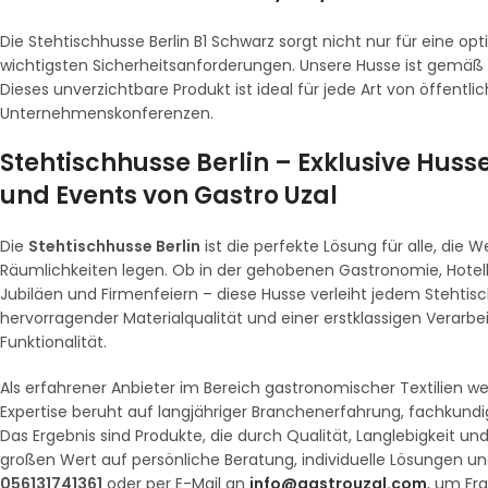
Die Stehtischhusse Berlin B1 Schwarz sorgt nicht nur für eine op
wichtigsten Sicherheitsanforderungen. Unsere Husse ist gemäß DI
Dieses unverzichtbare Produkt ist ideal für jede Art von öffent
Unternehmenskonferenzen.
Stehtischhusse Berlin – Exklusive Huss
und Events von Gastro Uzal
Die
Stehtischhusse Berlin
ist die perfekte Lösung für alle, die W
Räumlichkeiten legen. Ob in der gehobenen Gastronomie, Hotelle
Jubiläen und Firmenfeiern – diese Husse verleiht jedem Stehtisch
hervorragender Materialqualität und einer erstklassigen Verarbe
Funktionalität.
Als erfahrener Anbieter im Bereich gastronomischer Textilien w
Expertise beruht auf langjähriger Branchenerfahrung, fachkun
Das Ergebnis sind Produkte, die durch Qualität, Langlebigkeit u
großen Wert auf persönliche Beratung, individuelle Lösungen un
056131741361
oder per E-Mail an
info@gastrouzal.com
, um Fr