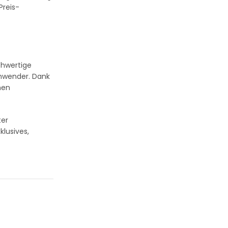
Preis-
chwertige
Anwender. Dank
nen
ter
klusives,