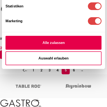
Statistiken
Marketing
Waffeleisen Tiamo Duo
Waffeleisen Tiamo
Alle zulassen
2.616,81
€
1.545,81
€
(inkl. MwSt.)
(inkl. MwSt.)
IN DEN WARENKORB
IN DEN WARENKORB
Auswahl erlauben
←
1
2
3
4
5
6
→