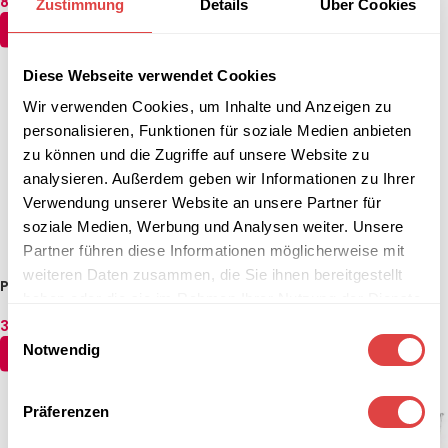
mit Schamottsteinboden – 1
831,81
€
4.401,81
€
(inkl. MwSt.)
(inkl. MwSt.)
Zustimmung
Details
Über Cookies
Backkammer
IN DEN WARENKORB
IN DEN WARENKORB
Diese Webseite verwendet Cookies
Wir verwenden Cookies, um Inhalte und Anzeigen zu
personalisieren, Funktionen für soziale Medien anbieten
zu können und die Zugriffe auf unsere Website zu
analysieren. Außerdem geben wir Informationen zu Ihrer
Verwendung unserer Website an unsere Partner für
soziale Medien, Werbung und Analysen weiter. Unsere
Partner führen diese Informationen möglicherweise mit
weiteren Daten zusammen, die Sie ihnen bereitgestellt
Pizzaofen – 6x Ø 35 cm | 8
Pizzaofen – 4x Ø 35 cm | 5
haben oder die sie im Rahmen Ihrer Nutzung der Dienste
kW,3NAC| 400V | Stapelbar –
kW,3NAC| 400V | Stapelbar –
gesammelt haben.
mit Schamottsteinboden – 1
mit Schamottsteinboden – 1
3.687,81
€
3.092,81
€
(inkl. MwSt.)
(inkl. MwSt.)
Einwilligungsauswahl
Backkammer
Backkammer
Notwendig
IN DEN WARENKORB
IN DEN WARENKORB
Präferenzen