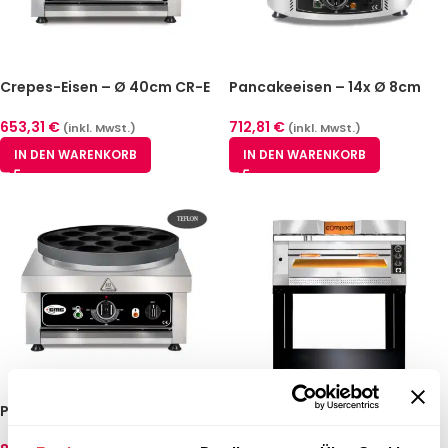
Crepes-Eisen – Ø 40cm CR-E
Pancakeeisen – 14x Ø 8cm
40
PC-R40
653,31
€
712,81
€
(inkl. MwSt.)
(inkl. MwSt.)
IN DEN WARENKORB
IN DEN WARENKORB
Pancakeeisen – 14x Ø 8cm
Pizzaofen – 9x Ø 35 cm | 12
PC-E40
kW,3NAC| 400V | Stapelbar –