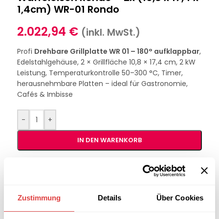
1,4cm) WR-01 Rondo
2.022,94
€
(inkl. MwSt.)
Profi
Drehbare Grillplatte WR 01 – 180° aufklappbar
,
Edelstahlgehäuse, 2 × Grillfläche 10,8 × 17,4 cm, 2 kW
Leistung, Temperaturkontrolle 50–300 °C, Timer,
herausnehmbare Platten – ideal für Gastronomie,
Cafés & Imbisse
-
+
IN DEN WARENKORB
Interessiert an
B2B-Angebot
größeren
anfordern
Stückzahlen?
Zustimmung
Details
Über Cookies