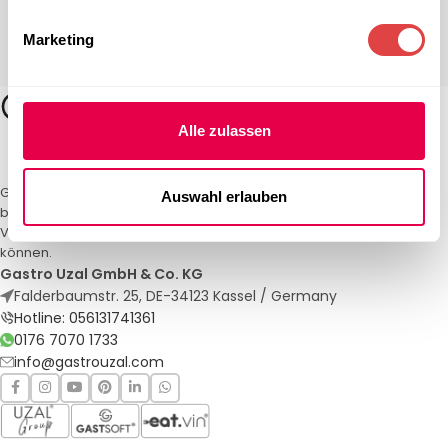
Marketing
Alle zulassen
Gastro Uzal – Ihr Spezialist für Gastronomiemöbel und -textilien. Wir
Auswahl erlauben
bieten maßgeschneiderte Lösungen für Restaurants, Hotels und
Veranstaltungen. Qualität und Service, auf die Sie sich verlassen
können.
Gastro Uzal GmbH & Co. KG
Falderbaumstr. 25, DE-34123 Kassel / Germany
Hotline: 056131741361
0176 7070 1733
info@gastrouzal.com