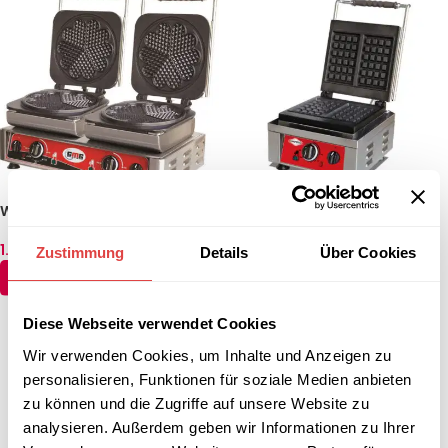
Waffeleisen Classico Duo
Waffeleisen Classico
1.664,81
€
891,31
€
(inkl. MwSt.)
(inkl. MwSt.)
Zustimmung
Details
Über Cookies
IN DEN WARENKORB
IN DEN WARENKORB
Diese Webseite verwendet Cookies
←
1
2
3
4
5
6
Wir verwenden Cookies, um Inhalte und Anzeigen zu
personalisieren, Funktionen für soziale Medien anbieten
zu können und die Zugriffe auf unsere Website zu
analysieren. Außerdem geben wir Informationen zu Ihrer