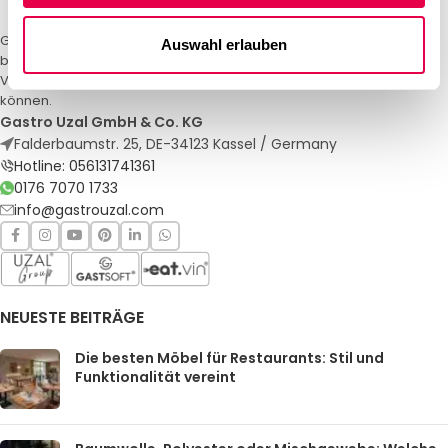
Gastro Uzal – Ihr Spezialist für Gastronomiemöbel und -textilien. Wir
Auswahl erlauben
bieten maßgeschneiderte Lösungen für Restaurants, Hotels und
Veranstaltungen. Qualität und Service, auf die Sie sich verlassen
können.
Gastro Uzal GmbH & Co. KG
Falderbaumstr. 25, DE-34123 Kassel / Germany
Hotline: 056131741361
0176 7070 1733
info@gastrouzal.com
NEUESTE BEITRÄGE
Die besten Möbel für Restaurants: Stil und
Funktionalität vereint