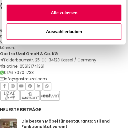
Alle zulassen
Gastro Uzal – Ihr Spezialist für Gastronomiemöbel und -textilien. Wir
Auswahl erlauben
bieten maßgeschneiderte Lösungen für Restaurants, Hotels und
Veranstaltungen. Qualität und Service, auf die Sie sich verlassen
können.
Gastro Uzal GmbH & Co. KG
Falderbaumstr. 25, DE-34123 Kassel / Germany
Hotline: 056131741361
0176 7070 1733
info@gastrouzal.com
NEUESTE BEITRÄGE
Die besten Möbel für Restaurants: Stil und
Funktionalität vereint