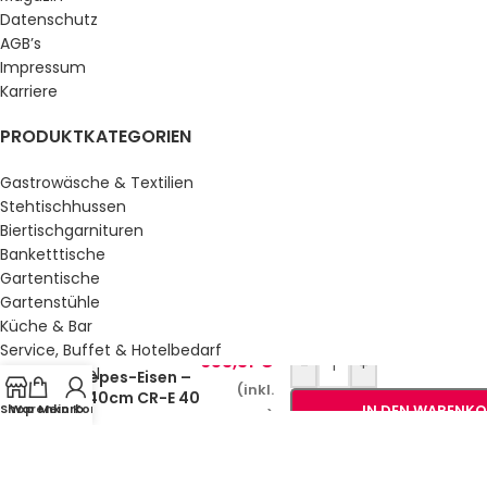
Datenschutz
AGB’s
Impressum
Karriere
PRODUKTKATEGORIEN
Gastrowäsche & Textilien
Stehtischhussen
Biertischgarnituren
Banketttische
Gartentische
Gartenstühle
Küche & Bar
Service, Buffet & Hotelbedarf
653,31
€
-
+
Gastromöbel
Crepes-Eisen –
(inkl.
Ø 40cm CR-E 40
Schulmöbel
Shop
Warenkorb
Mein Konto
IN DEN WARENK
MwSt.)
Sale %
GESETZLICHE INFORMATIONEN