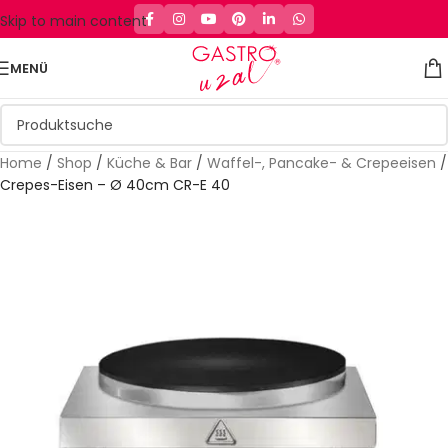
Skip to main content
MENÜ
Home
/
Shop
/
Küche & Bar
/
Waffel-, Pancake- & Crepeeisen
/
Crepes-Eisen – Ø 40cm CR-E 40