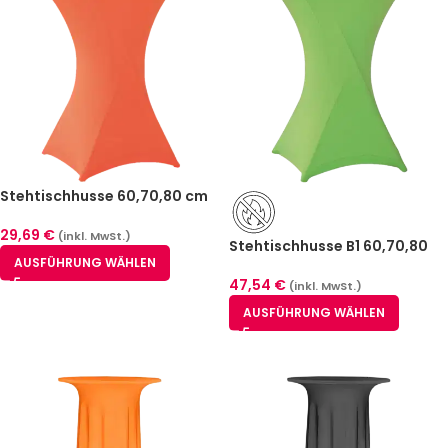
Stehtischhusse 60,70,80 cm
Orange Stuttgart
29,69
€
(inkl. MwSt.)
Stehtischhusse B1 60,70,80
AUSFÜHRUNG WÄHLEN
cm Grün Stuttgart – schwer
entflammbar
47,54
€
(inkl. MwSt.)
AUSFÜHRUNG WÄHLEN