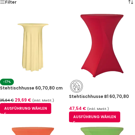
Filter
-17%
Stehtischhusse 60,70,80 cm
Creme Luxor Deluxe
Stehtischhusse B1 60,70,80
29,69
€
35,64
€
(inkl. MwSt.)
cm Stuttgart Rot – schwer
entflammbar
47,54
€
AUSFÜHRUNG WÄHLEN
(inkl. MwSt.)
AUSFÜHRUNG WÄHLEN