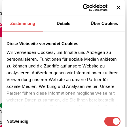
Stehtischhusse 60,70,80 cm
Stehtischhusse 60,70,80 cm
Grün Stuttgart
Grau Luxor Deluxe
Zustimmung
Details
Über Cookies
29,69
€
29,69
€
(inkl. MwSt.)
(inkl. MwSt.)
AUSFÜHRUNG WÄHLEN
AUSFÜHRUNG WÄHLEN
Diese Webseite verwendet Cookies
Wir verwenden Cookies, um Inhalte und Anzeigen zu
personalisieren, Funktionen für soziale Medien anbieten
zu können und die Zugriffe auf unsere Website zu
analysieren. Außerdem geben wir Informationen zu Ihrer
Verwendung unserer Website an unsere Partner für
soziale Medien, Werbung und Analysen weiter. Unsere
Partner führen diese Informationen möglicherweise mit
weiteren Daten zusammen, die Sie ihnen bereitgestellt
Stehtischhusse 60,70,80 cm
-17%
haben oder die sie im Rahmen Ihrer Nutzung der Dienste
Rosa Stuttgart
Stehtischhusse 60,70,80 cm
gesammelt haben.
Einwilligungsauswahl
29,69
€
Türkis Luxor Deluxe
(inkl. MwSt.)
Notwendig
29,69
€
35,64
€
(inkl. MwSt.)
AUSFÜHRUNG WÄHLEN