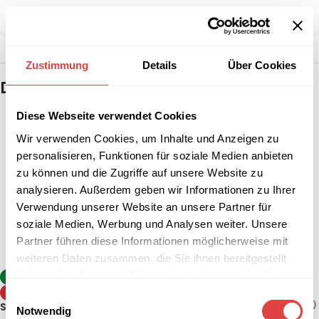
Teilen:
Zustimmung
Details
Über Cookies
Das könnte dir auch gefallen …
Diese Webseite verwendet Cookies
Wir verwenden Cookies, um Inhalte und Anzeigen zu
personalisieren, Funktionen für soziale Medien anbieten
zu können und die Zugriffe auf unsere Website zu
analysieren. Außerdem geben wir Informationen zu Ihrer
Verwendung unserer Website an unsere Partner für
soziale Medien, Werbung und Analysen weiter. Unsere
Partner führen diese Informationen möglicherweise mit
weiteren Daten zusammen, die Sie ihnen bereitgestellt
Stehtisch Sevelit / Topalit –
haben oder die sie im Rahmen Ihrer Nutzung der Dienste
-8%
Anthrazit (klappbar, 2
gesammelt haben.
TIPP
Einwilligungsauswahl
Größen)
130,84
€
–
142,74
€
(inkl. MwSt.)
Stehtisch Berlin Weiß (2
Notwendig