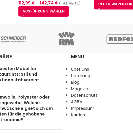
112,99
€
–
142,74
€
(inkl. MwSt.)
IN DEN WARENKOR
AUSFÜHRUNG WÄHLEN
TRÄGE
MENU
 besten Möbel für
Über uns
aurants: Stil und
Lieferung
tionalität vereint
Blog
Magazin
Datenschutz
mwolle, Polyester oder
AGB’s
chgewebe: Welche
chwäsche eignet sich am
Impressum
ten für die gehobene
Karriere
tronomie?