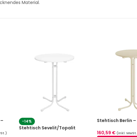
ocknendes Material.
 –
Stehtisch Berlin 
-14%
ößen)
cm)
Stehtisch Sevelit/Topalit
160,59
€
wSt.)
(inkl. MwSt
klappbar Weiß