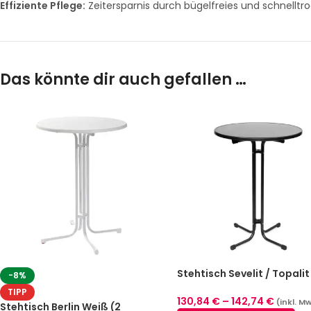
Effiziente Pflege:
Zeitersparnis durch bügelfreies und schnelltr
Das könnte dir auch gefallen …
Stehtisch Sevelit / Topalit
-8%
Anthrazit (klappbar, 2 Gr
TIPP
130,84
€
–
142,74
€
(inkl. M
Stehtisch Berlin Weiß (2