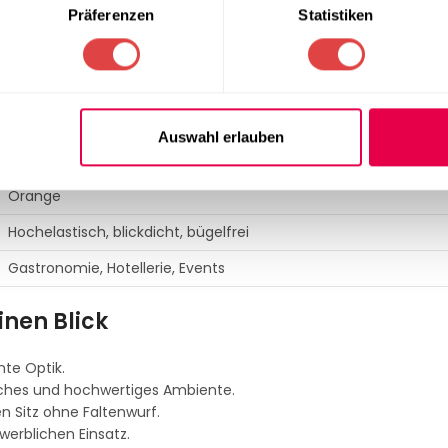
SPEZIFIKATION
Präferenzen
Statistiken
Luxor (Deluxe-Stretch)
90% Micro Polyester, 10% Elastan
190 gr / qm
Auswahl erlauben
60 – 65 cm, 70 – 75 cm, 80 – 85 cm
Orange
Hochelastisch, blickdicht, bügelfrei
Gastronomie, Hotellerie, Events
inen Blick
hte Optik.
iches und hochwertiges Ambiente.
n Sitz ohne Faltenwurf.
werblichen Einsatz.