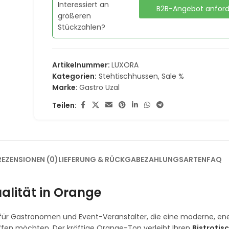
Interessiert an
B2B-Angebot anfor
größeren
Stückzahlen?
Artikelnummer:
LUXORA
Kategorien:
Stehtischhussen
,
Sale %
Marke:
Gastro Uzal
Teilen:
REZENSIONEN (0)
LIEFERUNG & RÜCKGABE
ZAHLUNGSARTEN
FAQ
alität in Orange
l für Gastronomen und Event-Veranstalter, die eine moderne, e
fen möchten. Der kräftige Orange-Ton verleiht Ihren
Bistrotis