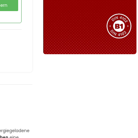
dern
Sie haben nicht das passende
Produkt gefunden?
Wir helfen Ihnen gerne weiter!
B1 Zertifiziert
Schwer entflammbar
produkten
Kollektion ansehen
nergiegeladene
chen
eine