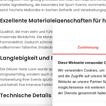
starke Signalwirkung, die besonders bei Sport-Events, sommerli
setzt höchste Maßstäbe in Sachen Ästhetik und Verarbeitungsqu
Exzellente Materialeigenschaften für
Qualität, die man sieht und fühlt: Mit einem Flächengewicht vo
maximale Blickdichte. Die Materialzusammensetzung aus
90% M
Formstabilität. Dadurch schmiegt sich die Husse präzise an das 
vollkommen faltenfrei. Entdecken Sie weitere Premium-Lösunge
Zustimmung
Langlebigkeit und Pflegeleichtigkeit i
Diese Webseite verwendet 
Die Deluxe-Serie Luxor wurde speziell für die intensive gewerbl
Wir verwenden Cookies, um I
strapazierfähig, sondern auch äußerst pflegeleicht. Das Materia
und die Zugriffe auf unsere 
Vorbereitung Ihrer Events spürbar optimiert. Durch die hochw
Website an unsere Partner fü
und behält ihre intensive Farbkraft, was sie zu einer nachhaltige
möglicherweise mit weiteren
der Dienste gesammelt habe
Technische Details im Überblick
Einwilligungsauswahl