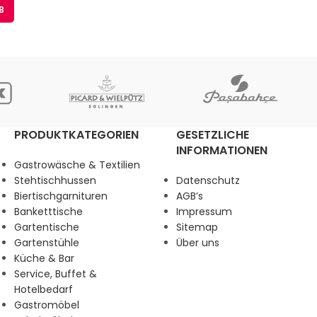
B
PRODUKTKATEGORIEN
GESETZLICHE
INFORMATIONEN
Gastrowäsche & Textilien
Stehtischhussen
Datenschutz
Biertischgarnituren
AGB’s
Banketttische
Impressum
Gartentische
Sitemap
Gartenstühle
Über uns
Küche & Bar
Service, Buffet &
Hotelbedarf
Gastromöbel