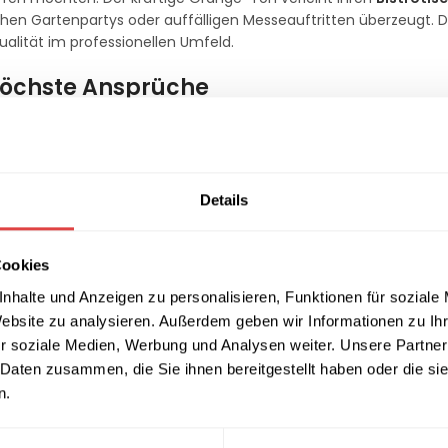
chen Gartenpartys oder auffälligen Messeauftritten überzeugt. D
alität im professionellen Umfeld.
 höchste Ansprüche
n
190 gr / qm
bietet die Luxor-Serie eine hervorragende Stoffdic
icro Polyester und 10% Elastan
garantiert eine enorme Spann
Gestell Ihrer Tische an und bleibt über die gesamte Dauer Ihrer 
n in unserer Kategorie
Stehtischhussen
.
Details
m Gastro-Alltag
Cookies
iche Nutzung entwickelt. Das schwere Gewebe ist nicht nur beson
nhalte und Anzeigen zu personalisieren, Funktionen für soziale
l ist schnelltrocknend und nahezu bügelfrei, was die operativen 
Website zu analysieren. Außerdem geben wir Informationen zu I
ertige Verarbeitung bleibt die Husse auch nach häufigem Wasch
r soziale Medien, Werbung und Analysen weiter. Unsere Partner
n Investition für Ihren Betrieb macht.
 Daten zusammen, die Sie ihnen bereitgestellt haben oder die s
n.