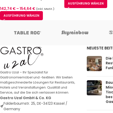
Größen)
AUSFÜHRUNG WÄHLEN
142,74
€
–
154,64
€
(inkl. MwSt.)
AUSFÜHRUNG WÄHLEN
NEUESTE BEI
Die
Rest
Funk
Gastro Uzal – Ihr Spezialist für
Gastronomiemöbel und -textilien. Wir bieten
Bau
maßgeschneiderte Lösungen für Restaurants,
Mis
Hotels und Veranstaltungen. Qualität und
Tis
Service, auf die Sie sich verlassen können.
bes
Gastro Uzal GmbH & Co. KG
Gas
Falderbaumstr. 25, DE-34123 Kassel /
Germany