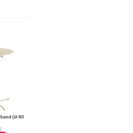
– Sand (Ø 80
.)