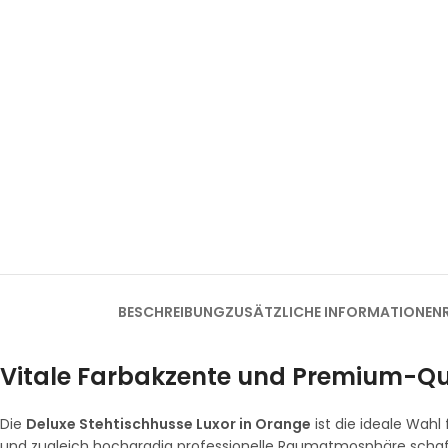
BESCHREIBUNG
ZUSÄTZLICHE INFORMATIONEN
Vitale Farbakzente und Premium-Qu
Die
Deluxe Stehtischhusse Luxor in Orange
ist die ideale Wah
und zugleich hochgradig professionelle Raumatmosphäre schaf