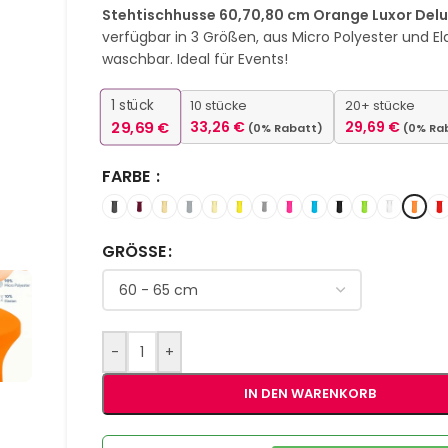
Stehtischhusse 60,70,80 cm Orange Luxor Del
verfügbar in 3 Größen, aus Micro Polyester und El
waschbar. Ideal für Events!
1
stück
10 stücke
20+ stücke
29,69
€
33,26
€
29,69
€
(0% Rabatt)
(0% Ra
FARBE
GRÖSSE
-
+
IN DEN WARENKORB