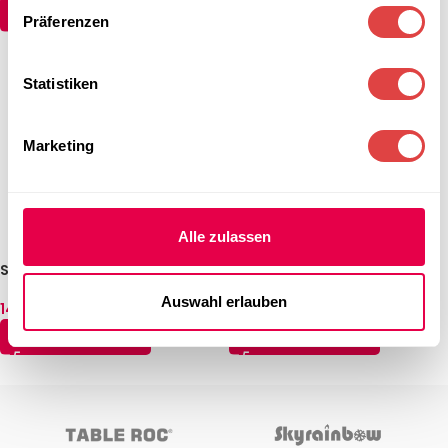
AUSFÜHRUNG WÄHLEN
Präferenzen
Statistiken
Marketing
Alle zulassen
Stehtisch Amsterdam – Weiß
Stehtisch Paris – Schwarz (Ø
(Ø 80 cm)
70 cm)
Auswahl erlauben
142,74
€
154,64
€
(inkl. MwSt.)
(inkl. MwSt.)
IN DEN WARENKORB
IN DEN WARENKORB