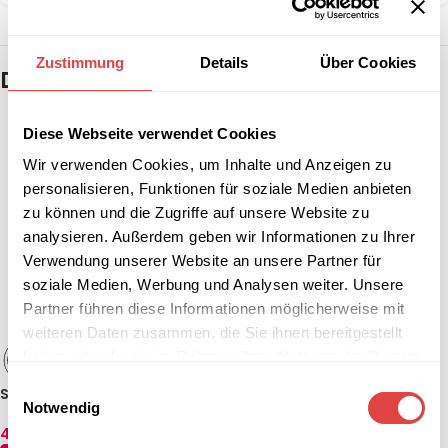
Zustimmung
Details
Über Cookies
Das könnte dir auch gefallen …
Diese Webseite verwendet Cookies
Wir verwenden Cookies, um Inhalte und Anzeigen zu
personalisieren, Funktionen für soziale Medien anbieten
zu können und die Zugriffe auf unsere Website zu
analysieren. Außerdem geben wir Informationen zu Ihrer
Verwendung unserer Website an unsere Partner für
soziale Medien, Werbung und Analysen weiter. Unsere
Partner führen diese Informationen möglicherweise mit
weiteren Daten zusammen, die Sie ihnen bereitgestellt
Stehtisch London – Schwarz
haben oder die sie im Rahmen Ihrer Nutzung der Dienste
(Ø 70 cm)
gesammelt haben.
160,59
€
(inkl. MwSt.)
Einwilligungsauswahl
Stehtischhusse B1 60,70,80
Notwendig
IN DEN WARENKORB
cm Stuttgart Rot – schwer
entflammbar
47,54
€
(inkl. MwSt.)