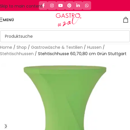
Skip to main content
MENÜ
Home
/
Shop
/
Gastrowäsche & Textilien
/
Hussen
/
Stehtischhussen
/
Stehtischhusse 60,70,80 cm Grün Stuttgart