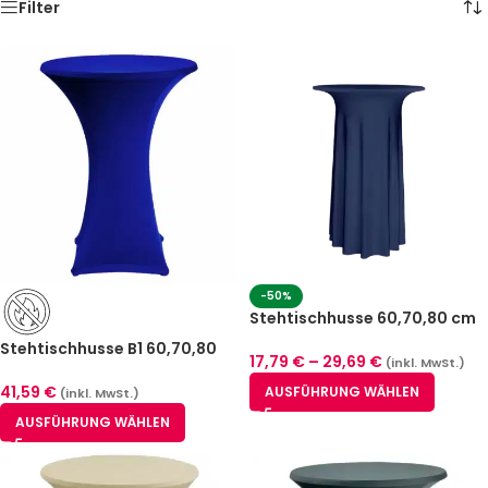
Filter
-50%
Stehtischhusse 60,70,80 cm
Blau Luxor Deluxe
Stehtischhusse B1 60,70,80
17,79
€
–
29,69
€
(inkl. MwSt.)
cm Blau Zürich – schwer
entflammbar
41,59
€
AUSFÜHRUNG WÄHLEN
(inkl. MwSt.)
AUSFÜHRUNG WÄHLEN