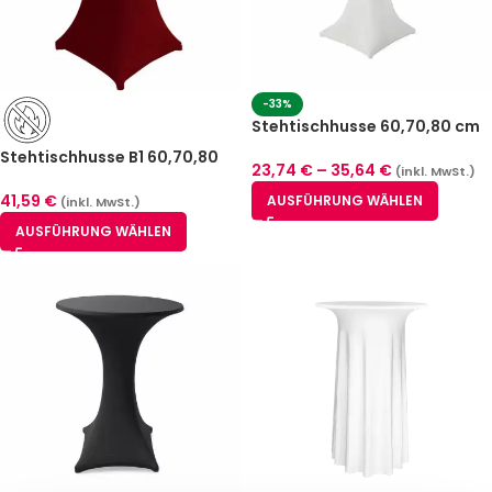
-33%
Stehtischhusse 60,70,80 cm
Weiß Berlin
Stehtischhusse B1 60,70,80
23,74
€
–
35,64
€
(inkl. MwSt.)
cm Bordeaux Zürich – schwer
entflammbar
41,59
€
AUSFÜHRUNG WÄHLEN
(inkl. MwSt.)
AUSFÜHRUNG WÄHLEN