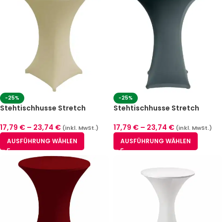
-25%
-25%
Stehtischhusse Stretch
Stehtischhusse Stretch
60,70,80 cm Creme
60,70,80 cm Dunkelpetrol
17,79
€
–
23,74
€
17,79
€
–
23,74
€
(inkl. MwSt.)
(inkl. MwSt.)
AUSFÜHRUNG WÄHLEN
AUSFÜHRUNG WÄHLEN