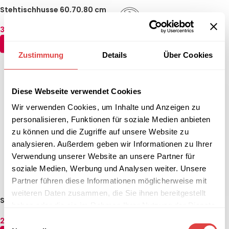
Stehtischhusse 60,70,80 cm
Anthrazit Berlin
35,64
€
(inkl. MwSt.)
Stehtischhusse B1 60,70,80
AUSFÜHRUNG WÄHLEN
cm Weiß Luxor Deluxe –
schwer entflammbar
59,44
€
Zustimmung
Details
Über Cookies
(inkl. MwSt.)
AUSFÜHRUNG WÄHLEN
Diese Webseite verwendet Cookies
Wir verwenden Cookies, um Inhalte und Anzeigen zu
personalisieren, Funktionen für soziale Medien anbieten
zu können und die Zugriffe auf unsere Website zu
analysieren. Außerdem geben wir Informationen zu Ihrer
Verwendung unserer Website an unsere Partner für
soziale Medien, Werbung und Analysen weiter. Unsere
Partner führen diese Informationen möglicherweise mit
weiteren Daten zusammen, die Sie ihnen bereitgestellt
Stehtischhusse 60,70,80 cm
haben oder die sie im Rahmen Ihrer Nutzung der Dienste
Bordeaux Luxor Deluxe
gesammelt haben.
29,69
€
Einwilligungsauswahl
(inkl. MwSt.)
Stehtischhusse B1