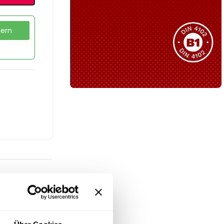
Sie haben nicht das passende
Produkt gefunden?
dern
Wir helfen Ihnen gerne weiter!
B1 Zertifiziert
Schwer entflammbar
produkten
Kollektion ansehen