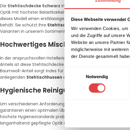
Zustimmung
Die
Stehtischdecke Schwarz
in tiefem Schwarz ist die ideale
Optik mit höchster Belastbarkeit kombinieren möchten. Durch 
dieses Modell einen erstklassigen Fall und eine natürliche Text
Diese Webseite verwendet 
behält. Sie schützt Ihre
Stehtische
zuverlässig und setzt bei Ab
Wir verwenden Cookies, um I
Varianten in unserem Sortiment unter
Stehtischdecken
.
und die Zugriffe auf unsere 
Website an unsere Partner fü
Hochwertiges Mischgewebe für den pro
möglicherweise mit weiteren
der Dienste gesammelt habe
In der anspruchsvollen Hotellerie ist die Langlebigkeit der
Tischw
Anteils ist diese Stehtischdecke besonders formstabil und knitt
Einwilligungsauswahl
Baumwoll-Anteil sorgt indes für eine hochwertige Haptik, die 
Notwendig
anliegenden
Stehtischhussen
ermöglicht dieses Modell einen k
Hygienische Reinigung und zwei verf
Um verschiedenen Anforderungen gerecht zu werden, bieten wi
garantieren einen optimalen Überhang bei gängigen Bistrotische
höchste Hygienestandards problemlos eingehalten werden könne
langanhaltend gepflegte Optik in Ihrem Betrieb sicherstellt.