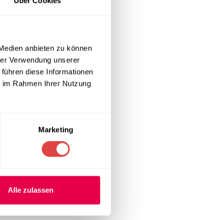
Über Cookies
e, moderne
ster bietet
r Kunstfasern
ie weitere
 Medien anbieten zu können
hrer Verwendung unserer
 führen diese Informationen
ie im Rahmen Ihrer Nutzung
 des Polyester-
erkürzt. Der
atz zu eng
Marketing
ese Maße
t, wodurch
Alle zulassen
t, was eine