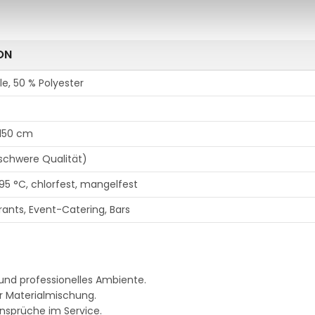
ON
e, 50 % Polyester
 150 cm
(schwere Qualität)
95 °C, chlorfest, mangelfest
rants, Event-Catering, Bars
und professionelles Ambiente.
r Materialmischung.
nsprüche im Service.