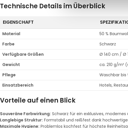
Technische Details im Überblick
EIGENSCHAFT
SPEZIFIKATI
Material
50 % Baumwoll
Farbe
Schwarz
Verfügbare Größen
Ø 140 cm / Ø
Gewicht
ca. 210 g/m² 
Pflege
Waschbar bis 
Einsatzbereich
Hotels, Restau
Vorteile auf einen Blick
Souveräne Farbwirkung:
Schwarz für ein exklusives, modernes 
Langlebige Struktur:
Formstabil und reißfest dank hochwertige
Maximale Hygiene:
Problemlos kochfest für höchste Reinheitsa