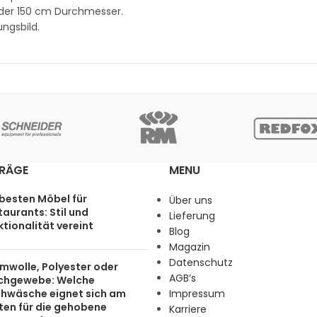
oder 150 cm Durchmesser.
ungsbild.
TRÄGE
MENU
 besten Möbel für
Über uns
aurants: Stil und
Lieferung
tionalität vereint
Blog
Magazin
Datenschutz
mwolle, Polyester oder
AGB’s
chgewebe: Welche
chwäsche eignet sich am
Impressum
ten für die gehobene
Karriere