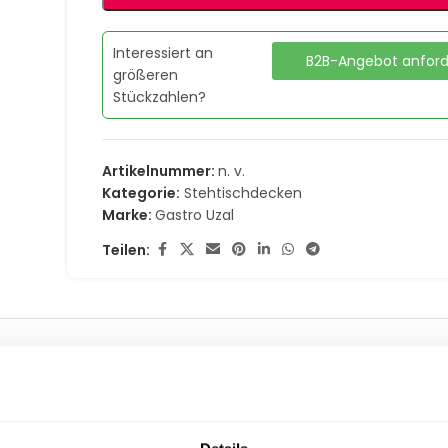
Interessiert an
B2B-Angebot anfor
größeren
Stückzahlen?
Artikelnummer:
n. v.
Kategorie:
Stehtischdecken
Marke:
Gastro Uzal
Teilen:
MATIONEN
LIEFERUNG & RÜCKGABE
ZAHLUNGSARTEN
pazierfähigkeit