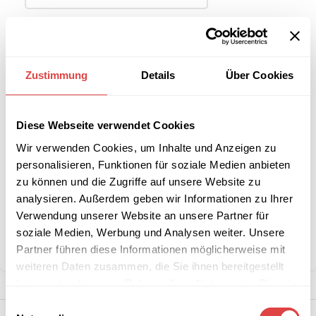
-
+
IN DEN WARENKORB
Zustimmung
Details
Über Cookies
Interessiert an
B2B-Angebot
Diese Webseite verwendet Cookies
größeren
anfordern
Stückzahlen?
Wir verwenden Cookies, um Inhalte und Anzeigen zu
personalisieren, Funktionen für soziale Medien anbieten
zu können und die Zugriffe auf unsere Website zu
Artikelnummer:
15061+5
analysieren. Außerdem geben wir Informationen zu Ihrer
Kategorien:
Stehtischdecken
,
Sale %
Verwendung unserer Website an unsere Partner für
Marke:
Gastro Uzal
soziale Medien, Werbung und Analysen weiter. Unsere
Partner führen diese Informationen möglicherweise mit
Teilen:
weiteren Daten zusammen, die Sie ihnen bereitgestellt
haben oder die sie im Rahmen Ihrer Nutzung der Dienste
gesammelt haben.
Einwilligungsauswahl