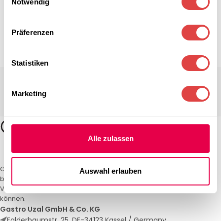
Notwendig
Präferenzen
Statistiken
Marketing
Alle zulassen
Gastro Uzal – Ihr Spezialist für Gastronomiemöbel und -textilien. Wir
Auswahl erlauben
bieten maßgeschneiderte Lösungen für Restaurants, Hotels und
Veranstaltungen. Qualität und Service, auf die Sie sich verlassen
können.
Gastro Uzal GmbH & Co. KG
Falderbaumstr. 25, DE-34123 Kassel / Germany