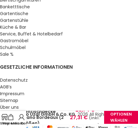
Biertischgarnituren
Banketttische
Gartentische
Gartenstühle
Küche & Bar
Service, Buffet & Hotelbedarf
Gastromöbel
Schulmöbel
Sale %
GESETZLICHE INFORMATIONEN
Datenschutz
AGB’s
Impressum
Sitemap
Über uns
23,74
€
–
Stehtischdecke
OPTIONEN
© Gastro Uzal GmbH & Co. KG.
2026 All Rights Reserved.
27,31
€
Milano Bordeaux (2
(inkl.
WÄHLEN
Größen)
Shop
Warenkorb
Mein Konto
MwSt.)