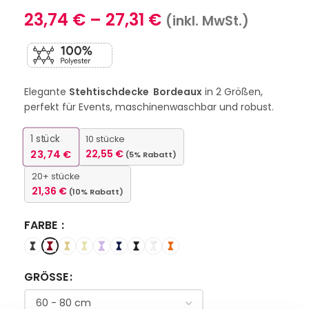
23,74
€
–
27,31
€
(inkl. MwSt.)
Elegante
Stehtischdecke Bordeaux
in 2 Größen,
perfekt für Events, maschinenwaschbar und robust.
1
stück
10 stücke
23,74
€
22,55
€
(5% Rabatt)
20+ stücke
21,36
€
(10% Rabatt)
FARBE
GRÖSSE