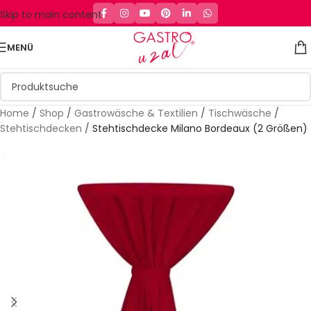
Skip to main content
MENÜ
Home
/
Shop
/
Gastrowäsche & Textilien
/
Tischwäsche
/
Stehtischdecken
/
Stehtischdecke Milano Bordeaux (2 Größen)