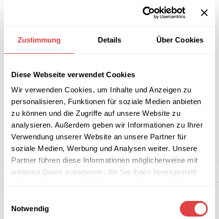
-
+
IN DEN WARENKORB
Zustimmung
Details
Über Cookies
Interessiert an
B2B-Angebot
größeren
anfordern
Stückzahlen?
Diese Webseite verwendet Cookies
Wir verwenden Cookies, um Inhalte und Anzeigen zu
personalisieren, Funktionen für soziale Medien anbieten
Artikelnummer:
n. v.
zu können und die Zugriffe auf unsere Website zu
Kategorie:
Stehtischdecken
analysieren. Außerdem geben wir Informationen zu Ihrer
Marke:
Gastro Uzal
Verwendung unserer Website an unsere Partner für
Teilen:
soziale Medien, Werbung und Analysen weiter. Unsere
Partner führen diese Informationen möglicherweise mit
weiteren Daten zusammen, die Sie ihnen bereitgestellt
haben oder die sie im Rahmen Ihrer Nutzung der Dienste
gesammelt haben.
Einwilligungsauswahl
Notwendig