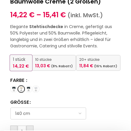
Baumwolle Creme (2 Größen)
14,22
€
–
15,41
€
(inkl. MwSt.)
Elegante
Stehtischdecke
in Creme, gefertigt aus
50% Polyester und 50% Baumwolle. Pflegeleicht,
langlebig und in zwei Größen erhältlich – ideal für
Gastronomie, Catering und stilvolle Events.
1
stück
10 stücke
20+ stücke
14,22
€
13,03
€
11,84
€
(8% Rabatt)
(16% Rabatt)
FARBE
GRÖSSE