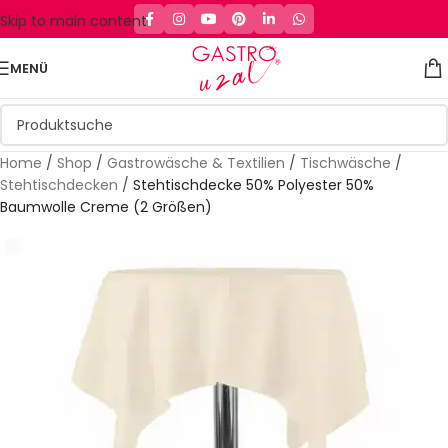
Skip to main content
MENÜ
Home
/
Shop
/
Gastrowäsche & Textilien
/
Tischwäsche
/
Stehtischdecken
/
Stehtischdecke 50% Polyester 50%
Baumwolle Creme (2 Größen)