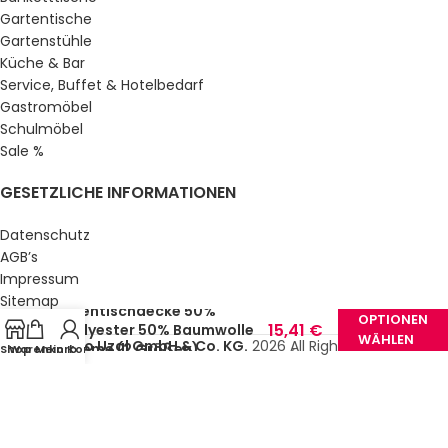
Gartentische
Gartenstühle
Küche & Bar
Service, Buffet & Hotelbedarf
Gastromöbel
Schulmöbel
Sale %
GESETZLICHE INFORMATIONEN
Datenschutz
AGB’s
14,22
€
Impressum
Sitemap
–
Stehtischdecke 50%
OPTIONEN
Über uns
15,41
€
Polyester 50% Baumwolle
WÄHLEN
© Gastro Uzal GmbH & Co. KG.
2026 All Rights Reserved.
Creme (2 Größen)
Shop
Warenkorb
Mein Konto
(inkl.
MwSt.)