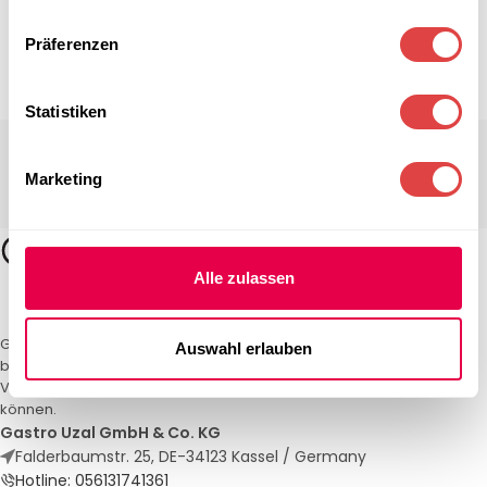
Präferenzen
Statistiken
Marketing
Alle zulassen
Gastro Uzal – Ihr Spezialist für Gastronomiemöbel und -textilien. Wir
Auswahl erlauben
bieten maßgeschneiderte Lösungen für Restaurants, Hotels und
Veranstaltungen. Qualität und Service, auf die Sie sich verlassen
können.
Gastro Uzal GmbH & Co. KG
Falderbaumstr. 25, DE-34123 Kassel / Germany
Hotline: 056131741361