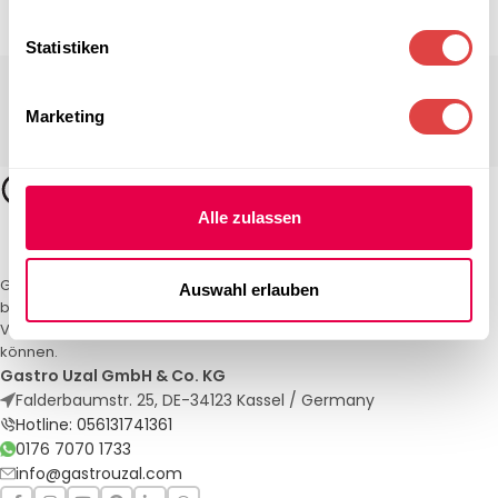
Statistiken
Marketing
Alle zulassen
Gastro Uzal – Ihr Spezialist für Gastronomiemöbel und -textilien. Wir
Auswahl erlauben
bieten maßgeschneiderte Lösungen für Restaurants, Hotels und
Veranstaltungen. Qualität und Service, auf die Sie sich verlassen
können.
Gastro Uzal GmbH & Co. KG
Falderbaumstr. 25, DE-34123 Kassel / Germany
Hotline: 056131741361
0176 7070 1733
info@gastrouzal.com