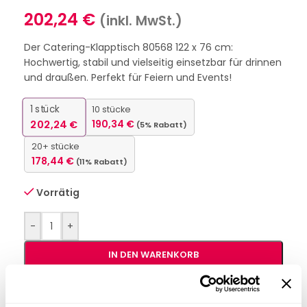
202,24
€
(inkl. MwSt.)
Der Catering-Klapptisch 80568 122 x 76 cm:
Hochwertig, stabil und vielseitig einsetzbar für drinnen
und draußen. Perfekt für Feiern und Events!
1
stück
10 stücke
202,24
€
190,34
€
(5% Rabatt)
20+ stücke
178,44
€
(11% Rabatt)
Vorrätig
-
+
IN DEN WARENKORB
Interessiert an
B2B-Angebot