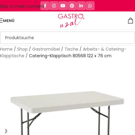
Skip to main content
MENÜ
Home
/
Shop
/
Gastromöbel
/
Tische
/
Arbeits- & Catering-
Klapptische
/
Catering-Klapptisch 80568 122 x 76 cm