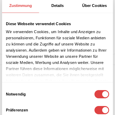
größeren
anfordern
Zustimmung
Details
Über Cookies
Stückzahlen?
Diese Webseite verwendet Cookies
Artikelnummer:
80568
Wir verwenden Cookies, um Inhalte und Anzeigen zu
Kategorie:
Arbeits- & Catering-Klapptische
personalisieren, Funktionen für soziale Medien anbieten
Marke:
Gastro Uzal
zu können und die Zugriffe auf unsere Website zu
Teilen:
analysieren. Außerdem geben wir Informationen zu Ihrer
Verwendung unserer Website an unsere Partner für
soziale Medien, Werbung und Analysen weiter. Unsere
Partner führen diese Informationen möglicherweise mit
weiteren Daten zusammen, die Sie ihnen bereitgestellt
haben oder die sie im Rahmen Ihrer Nutzung der Dienste
gesammelt haben.
Einwilligungsauswahl
Notwendig
Präferenzen