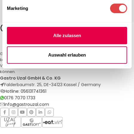
Marketing
Alle zulassen
Gastro Uzal – Ihr Spezialist für Gastronomiemöbel und -textilien. Wir
Auswahl erlauben
bieten maßgeschneiderte Lösungen für Restaurants, Hotels und
Veranstaltungen. Qualität und Service, auf die Sie sich verlassen
können.
Gastro Uzal GmbH & Co. KG
Falderbaumstr. 25, DE-34123 Kassel / Germany
Hotline: 056131741361
0176 7070 1733
info@gastrouzal.com