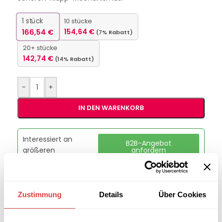
1
stück
10 stücke
166,54
€
154,64
€
(7% Rabatt)
20+ stücke
142,74
€
(14% Rabatt)
-
+
IN DEN WARENKORB
Interessiert an
B2B-Angebot
größeren
anfordern
Stückzahlen?
Zustimmung
Details
Über Cookies
Artikelnummer:
26528010
Kategorie:
Arbeits- & Catering-Klapptische
Marke:
Gastro Uzal