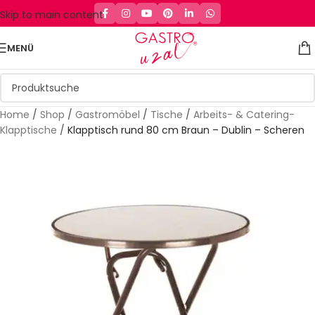
Skip to main content
MENÜ
Home
/
Shop
/
Gastromöbel
/
Tische
/
Arbeits- & Catering-
Klapptische
/
Klapptisch rund 80 cm Braun – Dublin – Scheren