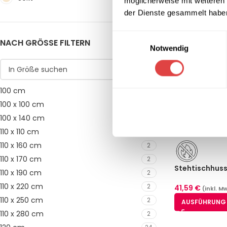
möglicherweise mit weiteren
der Dienste gesammelt habe
Einwilligungsauswahl
NACH GRÖSSE FILTERN
Notwendig
100 cm
1
100 x 100 cm
12
100 x 140 cm
2
110 x 110 cm
2
110 x 160 cm
2
110 x 170 cm
2
Stehtischhuss
110 x 190 cm
2
– schwer ent
110 x 220 cm
2
41,59
€
(inkl. M
110 x 250 cm
2
AUSFÜHRUNG
110 x 280 cm
2