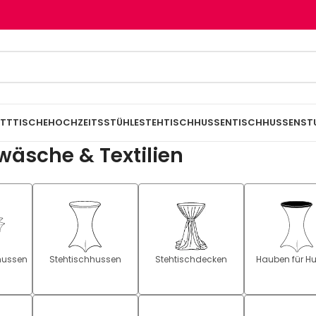
TTTISCHE
HOCHZEITSSTÜHLE
STEHTISCHHUSSEN
TISCHHUSSEN
ST
wäsche & Textilien
rhussen
Stehtischhussen
Stehtischdecken
Hauben für H