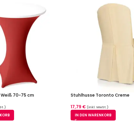
 Weiß 70-75 cm
Stuhlhusse Toronto Creme
17,79
€
St.)
(inkl. MwSt.)
NKORB
IN DEN WARENKORB