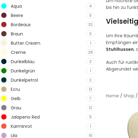
um höchste äst
Aqua
4
bis hin zu fun
Beere
3
Vielseit
Bordeaux
32
Braun
3
Um Ihre Räumli
Empfängen ein
Butter Cream
1
Stuhlhussen
, 
Creme
29
Dunkelblau
2
Auch für rusti
Abgerundet wir
Dunkelgrün
1
Dunkelpetrol
2
Ecru
12
Home
/
Shop
Gelb
7
Grau
12
Jalapeno Red
5
Karminrot
1
Lila
10