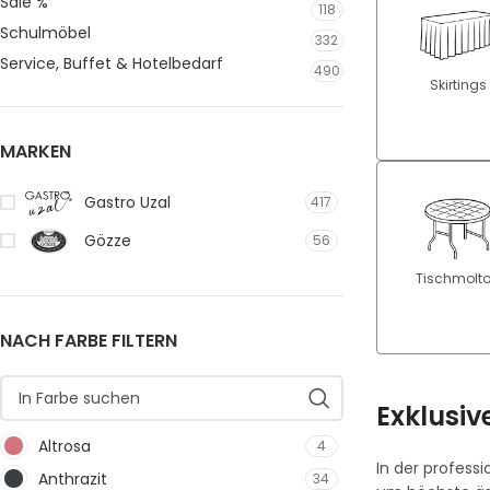
Sale %
118
Schulmöbel
332
Service, Buffet & Hotelbedarf
490
Skirtings
MARKEN
Gastro Uzal
417
Gözze
56
Tischmolt
NACH FARBE FILTERN
Exklusiv
Altrosa
4
In der profess
Anthrazit
34