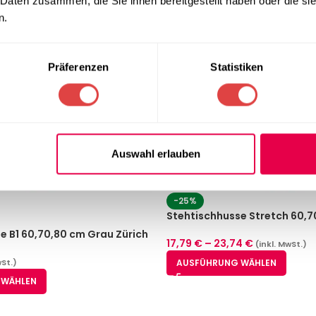
 Daten zusammen, die Sie ihnen bereitgestellt haben oder die s
n.
Präferenzen
Statistiken
Auswahl erlauben
-25%
Stehtischhusse Stretch 60,7
e B1 60,70,80 cm Grau Zürich
17,79
€
–
23,74
€
(inkl. MwSt.)
flammbar
AUSFÜHRUNG WÄHLEN
wSt.)
 WÄHLEN