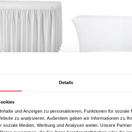
Tischhusse Stretch Weiß (3 
Details
lent Plisseefalte Weiß (4
53,49
€
–
65,39
€
(inkl. MwSt.)
4
€
(inkl. MwSt.)
AUSFÜHRUNG WÄHLEN
Cookies
 WÄHLEN
nhalte und Anzeigen zu personalisieren, Funktionen für soziale
Website zu analysieren. Außerdem geben wir Informationen zu I
r soziale Medien, Werbung und Analysen weiter. Unsere Partner