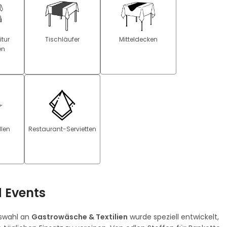
itur
Tischläufer
Mitteldecken
en
llen
Restaurant-Servietten
d Events
uswahl an
Gastrowäsche & Textilien
wurde speziell entwickelt,