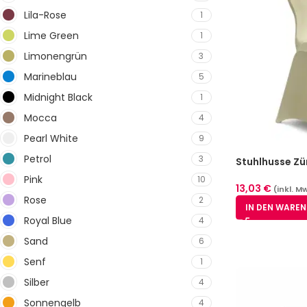
Lila-Rose
1
Lime Green
1
Limonengrün
3
Marineblau
5
Midnight Black
1
Mocca
4
Pearl White
9
Petrol
3
Stuhlhusse Zü
Pink
10
13,03
€
(inkl. M
Rose
2
IN DEN WARE
Royal Blue
4
Sand
6
Senf
1
Silber
4
Sonnengelb
4