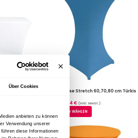
Größen)
-25%
Über Cookies
Stehtischhusse Stretch 60,70,80 cm Türkis
17,79
€
–
23,74
€
(inkl. MwSt.)
AUSFÜHRUNG WÄHLEN
 Medien anbieten zu können
hrer Verwendung unserer
 führen diese Informationen