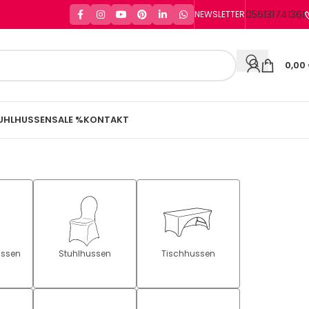
056131741361
NEWSLETTER
0,00
UHLHUSSEN
SALE %
KONTAKT
ussen
Stuhlhussen
Tischhussen