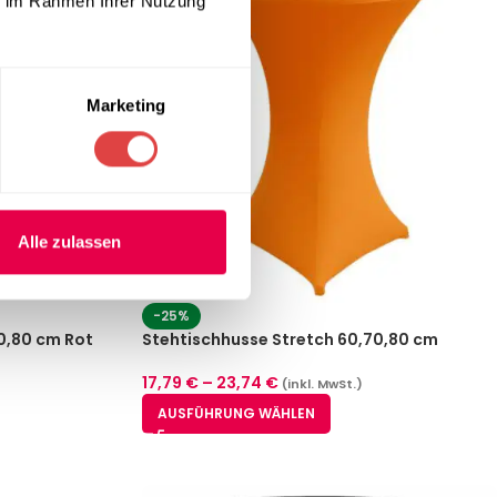
ie im Rahmen Ihrer Nutzung
Marketing
Alle zulassen
-25%
0,80 cm Rot
Stehtischhusse Stretch 60,70,80 cm
Orange
17,79
€
–
23,74
€
(inkl. MwSt.)
AUSFÜHRUNG WÄHLEN