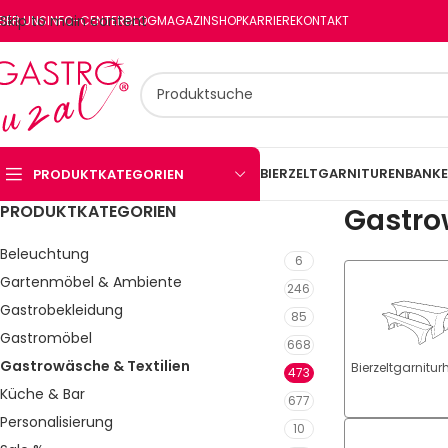
Skip to main content
BER UNS
INFO-CENTER
BLOG
MAGAZIN
SHOP
KARRIERE
KONTAKT
BIERZELTGARNITUREN
BANKE
PRODUKTKATEGORIEN
PRODUKTKATEGORIEN
Gastro
Beleuchtung
6
Gartenmöbel & Ambiente
246
Gastrobekleidung
85
Gastromöbel
668
Gastrowäsche & Textilien
Bierzeltgarnitu
473
Küche & Bar
677
Personalisierung
10