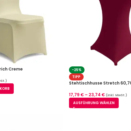
rich Creme
-25%
TIPP
wSt.)
Stehtischhusse Stretch 60,7
Bordeaux
NKORB
17,79
€
–
23,74
€
(inkl. MwSt.)
AUSFÜHRUNG WÄHLEN