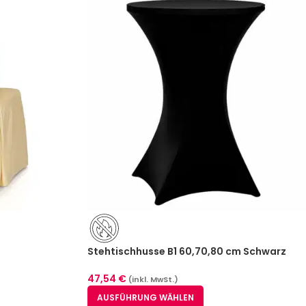
Stehtischhusse B1 60,70,80 cm Schwarz
Stuttgart – schwer entflammbar
47,54
€
(inkl. MwSt.)
AUSFÜHRUNG WÄHLEN