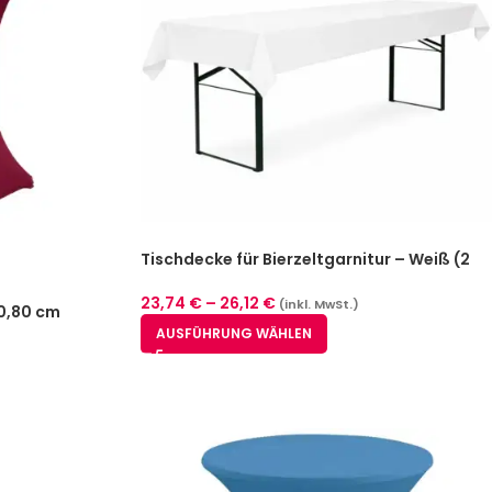
Tischdecke für Bierzeltgarnitur – Weiß (2
Größen)
23,74
€
–
26,12
€
(inkl. MwSt.)
0,80 cm
AUSFÜHRUNG WÄHLEN