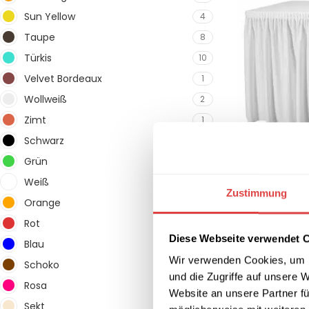
Sun Yellow
4
Taupe
8
Türkis
10
Velvet Bordeaux
1
Wollweiß
2
Zimt
1
Schwarz
38
Grün
25
Weiß
71
-25%
Zustimmung
Orange
11
Skirting Excel
Größen)
Rot
29
41,59
€
–
59,4
Diese Webseite verwendet 
Blau
25
AUSFÜHRUNG
Wir verwenden Cookies, um I
Schoko
4
und die Zugriffe auf unsere 
Rosa
3
Website an unsere Partner fü
Sekt
8