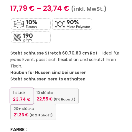
17,79
€
–
23,74
€
(inkl. MwSt.)
Stehtischhusse Stretch 60,70,80 cm Rot
– ideal für
jedes Event, passt sich flexibel an und schützt Ihren
Tisch.
Hauben für Hussen sind bei unseren
Stehtischhussen bereits enthalten.
1
stück
10 stücke
23,74
€
22,55
€
(5% Rabatt)
20+ stücke
21,36
€
(10% Rabatt)
FARBE