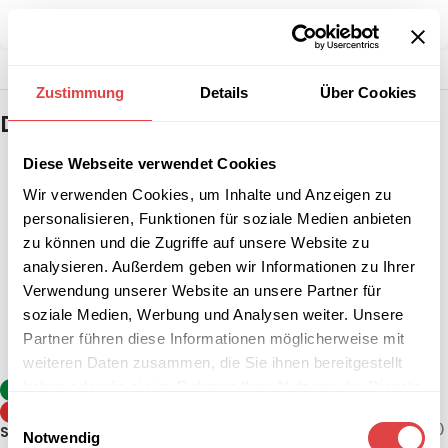
Teilen:
Zustimmung
Details
Über Cookies
Das könnte dir auch gefallen …
Diese Webseite verwendet Cookies
Wir verwenden Cookies, um Inhalte und Anzeigen zu
personalisieren, Funktionen für soziale Medien anbieten
zu können und die Zugriffe auf unsere Website zu
analysieren. Außerdem geben wir Informationen zu Ihrer
Verwendung unserer Website an unsere Partner für
soziale Medien, Werbung und Analysen weiter. Unsere
Partner führen diese Informationen möglicherweise mit
weiteren Daten zusammen, die Sie ihnen bereitgestellt
haben oder die sie im Rahmen Ihrer Nutzung der Dienste
Stehtisch Sevelit / Topalit –
-8%
Anthrazit (klappbar, 2
gesammelt haben.
TIPP
Einwilligungsauswahl
Größen)
130,84
€
–
142,74
€
(inkl. MwSt.)
Stehtisch Berlin Weiß (2
Notwendig