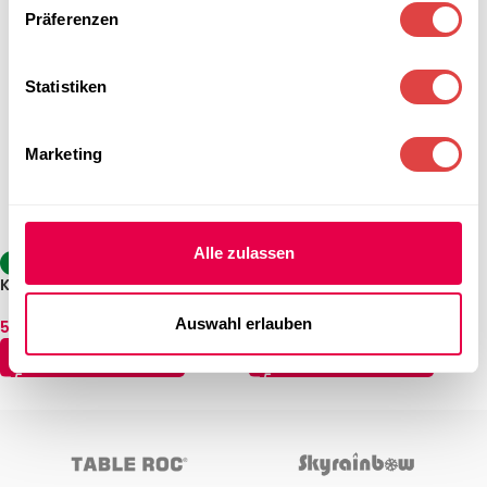
Präferenzen
Statistiken
Marketing
Alle zulassen
-35%
-39%
Konferenztisch Pablo CR
Konferenztisch Pablo AL
quadratisch
rechteckig
Auswahl erlauben
59,44
€
–
65,39
€
65,39
€
–
89,19
€
(inkl. MwSt.)
(inkl. MwSt.)
AUSFÜHRUNG WÄHLEN
AUSFÜHRUNG WÄHLEN