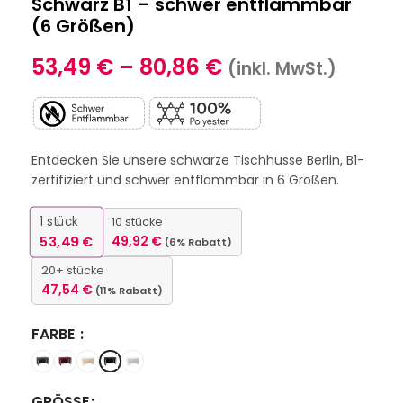
Schwarz B1 – schwer entflammbar
(6 Größen)
53,49
€
–
80,86
€
(inkl. MwSt.)
Entdecken Sie unsere schwarze Tischhusse Berlin, B1-
zertifiziert und schwer entflammbar in 6 Größen.
1
stück
10 stücke
53,49
€
49,92
€
(6% Rabatt)
20+ stücke
47,54
€
(11% Rabatt)
FARBE
GRÖSSE