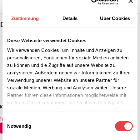
Zustimmung
Details
Über Cookies
Das könnte dir auch gefallen …
Diese Webseite verwendet Cookies
Wir verwenden Cookies, um Inhalte und Anzeigen zu
personalisieren, Funktionen für soziale Medien anbieten
zu können und die Zugriffe auf unsere Website zu
analysieren. Außerdem geben wir Informationen zu Ihrer
Verwendung unserer Website an unsere Partner für
soziale Medien, Werbung und Analysen weiter. Unsere
Partner führen diese Informationen möglicherweise mit
weiteren Daten zusammen, die Sie ihnen bereitgestellt
Konferenztisch Fold (5
-23%
haben oder die sie im Rahmen Ihrer Nutzung der Dienste
Größen)
Konferenztisch Hugo
gesammelt haben.
166,54
€
–
178,44
€
quadratisch (3 Größen)
Einwilligungsauswahl
(inkl. MwSt.)
95,14
€
–
118,94
€
Notwendig
(inkl. MwSt.)
AUSFÜHRUNG WÄHLEN
AUSFÜHRUNG WÄHLEN