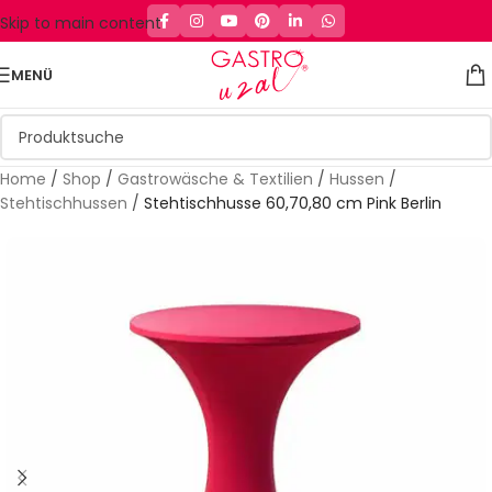
Skip to main content
MENÜ
Home
/
Shop
/
Gastrowäsche & Textilien
/
Hussen
/
Stehtischhussen
/
Stehtischhusse 60,70,80 cm Pink Berlin