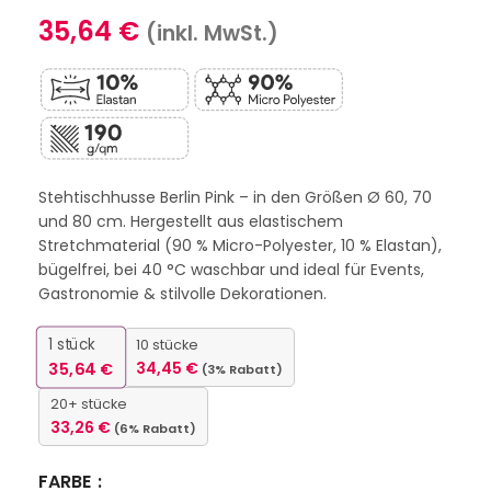
35,64
€
(inkl. MwSt.)
Stehtischhusse Berlin Pink – in den Größen Ø 60, 70
und 80 cm. Hergestellt aus elastischem
Stretchmaterial (90 % Micro-Polyester, 10 % Elastan),
bügelfrei, bei 40 °C waschbar und ideal für Events,
Gastronomie & stilvolle Dekorationen.
1
stück
10 stücke
35,64
€
34,45
€
(3% Rabatt)
20+ stücke
33,26
€
(6% Rabatt)
FARBE