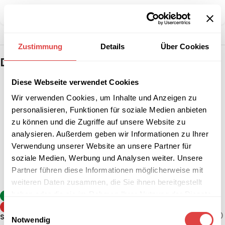
Teilen:
Zustimmung
Details
Über Cookies
Das könnte dir auch gefallen …
Diese Webseite verwendet Cookies
Wir verwenden Cookies, um Inhalte und Anzeigen zu
personalisieren, Funktionen für soziale Medien anbieten
zu können und die Zugriffe auf unsere Website zu
analysieren. Außerdem geben wir Informationen zu Ihrer
Verwendung unserer Website an unsere Partner für
soziale Medien, Werbung und Analysen weiter. Unsere
Partner führen diese Informationen möglicherweise mit
weiteren Daten zusammen, die Sie ihnen bereitgestellt
haben oder die sie im Rahmen Ihrer Nutzung der Dienste
Stehtisch Sevelit / Topalit –
-8%
Anthrazit (klappbar, 2
gesammelt haben.
TIPP
Einwilligungsauswahl
Größen)
130,84
€
–
142,74
€
(inkl. MwSt.)
Stehtisch Berlin Weiß (2
Notwendig