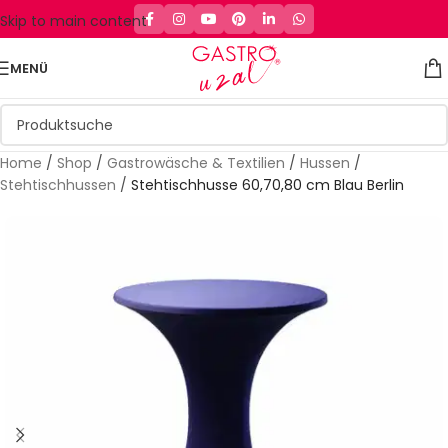
Skip to main content
MENÜ
Home
/
Shop
/
Gastrowäsche & Textilien
/
Hussen
/
Stehtischhussen
/
Stehtischhusse 60,70,80 cm Blau Berlin