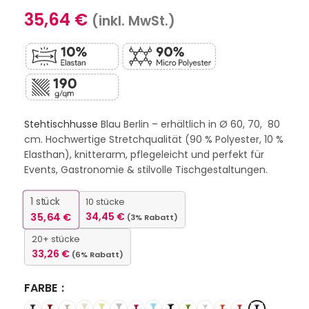
35,64
€
(inkl. MwSt.)
Stehtischhusse
Blau Berlin – erhältlich in Ø 60, 70, 80
cm. Hochwertige Stretchqualität (90 % Polyester, 10 %
Elasthan), knitterarm, pflegeleicht und perfekt für
Events, Gastronomie & stilvolle Tischgestaltungen.
1
stück
10 stücke
35,64
€
34,45
€
(3% Rabatt)
20+ stücke
33,26
€
(6% Rabatt)
FARBE