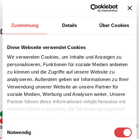
Zustimmung
Details
Über Cookies
Das könnte dir auch gefallen …
Diese Webseite verwendet Cookies
Wir verwenden Cookies, um Inhalte und Anzeigen zu
personalisieren, Funktionen für soziale Medien anbieten
zu können und die Zugriffe auf unsere Website zu
analysieren. Außerdem geben wir Informationen zu Ihrer
Verwendung unserer Website an unsere Partner für
soziale Medien, Werbung und Analysen weiter. Unsere
Partner führen diese Informationen möglicherweise mit
weiteren Daten zusammen, die Sie ihnen bereitgestellt
Stehtisch Sevelit / Topalit –
-8%
haben oder die sie im Rahmen Ihrer Nutzung der Dienste
Anthrazit (klappbar, 2
TIPP
gesammelt haben.
Größen)
130,84
€
–
142,74
€
Einwilligungsauswahl
(inkl. MwSt.)
Stehtisch Berlin Weiß (2
Notwendig
Größen)
AUSFÜHRUNG WÄHLEN