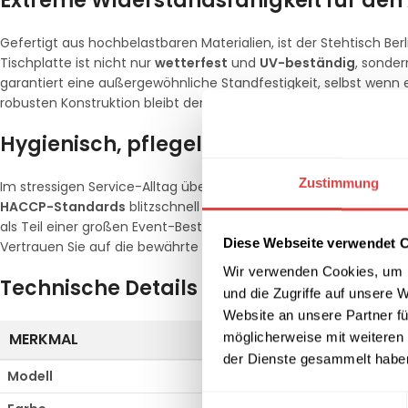
Extreme Widerstandsfähigkeit für den
Gefertigt aus hochbelastbaren Materialien, ist der Stehtisch Be
Tischplatte ist nicht nur
wetterfest
und
UV-beständig
, sonder
garantiert eine außergewöhnliche Standfestigkeit, selbst wenn e
robusten Konstruktion bleibt der Tisch auch bei häufigem Gebra
Hygienisch, pflegeleicht und effizient
Zustimmung
Im stressigen Service-Alltag überzeugt das Modell Berlin durch
HACCP-Standards
blitzschnell reinigen und desinfizieren – ein 
als Teil einer großen Event-Bestuhlung: Dieser Tisch vereint La
Diese Webseite verwendet 
Vertrauen Sie auf die bewährte Qualität von Gastro Uzal.
Wir verwenden Cookies, um I
Technische Details im Überblick
und die Zugriffe auf unsere 
Website an unsere Partner fü
MERKMAL
SPEZIFIKATIO
möglicherweise mit weiteren
der Dienste gesammelt habe
Modell
Berlin
Einwilligungsauswahl