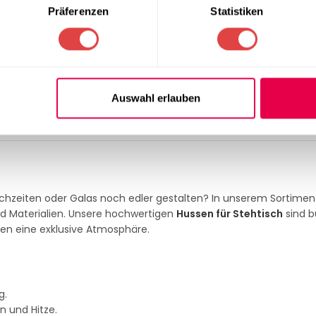
White)
Präferenzen
Statistiken
B. Ø 70 cm / Ø 80 cm)
erbundstoff (hitzebeständig)
etterfest, kratzfest
Auswahl erlauben
atering, Events, Outdoor
estell für sicheren Stand
ochzeiten oder Galas noch edler gestalten? In unserem Sortiment
d Materialien. Unsere hochwertigen
Hussen für Stehtisch
sind b
n eine exklusive Atmosphäre.
g.
 und Hitze.