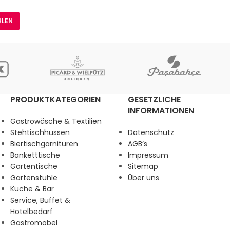
)
HLEN
PRODUKTKATEGORIEN
GESETZLICHE
INFORMATIONEN
Gastrowäsche & Textilien
Stehtischhussen
Datenschutz
Biertischgarnituren
AGB’s
Banketttische
Impressum
Gartentische
Sitemap
Gartenstühle
Über uns
Küche & Bar
Service, Buffet &
Hotelbedarf
Gastromöbel