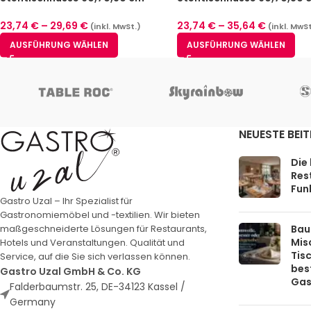
Schwarz Luxor Deluxe
Weiß Berlin
23,74
€
–
29,69
€
23,74
€
–
35,64
€
(inkl. MwSt.)
(inkl. MwSt
AUSFÜHRUNG WÄHLEN
AUSFÜHRUNG WÄHLEN
NEUESTE BEI
Die
Rest
Funk
Gastro Uzal – Ihr Spezialist für
Gastronomiemöbel und -textilien. Wir bieten
Bau
maßgeschneiderte Lösungen für Restaurants,
Mis
Hotels und Veranstaltungen. Qualität und
Tis
Service, auf die Sie sich verlassen können.
bes
Gastro Uzal GmbH & Co. KG
Gas
Falderbaumstr. 25, DE-34123 Kassel /
Germany