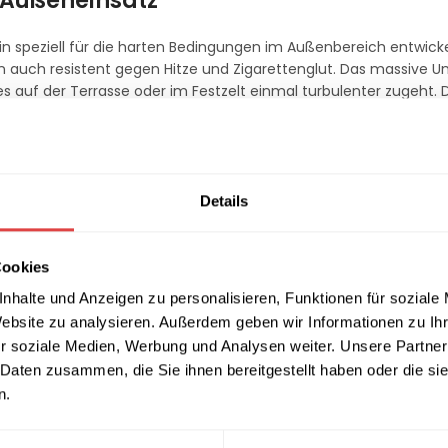
 Außeneinsatz
rlin speziell für die harten Bedingungen im Außenbereich entwick
n auch resistent gegen Hitze und Zigarettenglut. Das massive Un
s auf der Terrasse oder im Festzelt einmal turbulenter zugeht. 
uch formstabil und optisch einwandfrei.
Details
 seine unkomplizierte Handhabung. Die porenfreie Oberfläche lä
entscheidender Vorteil für die Farbe Weiß. Ob als Einzeltisch in e
nglebigkeit mit einem repräsentativen Design, das Ihre Gäste bee
Cookies
nhalte und Anzeigen zu personalisieren, Funktionen für soziale
Website zu analysieren. Außerdem geben wir Informationen zu I
r soziale Medien, Werbung und Analysen weiter. Unsere Partner
N
 Daten zusammen, die Sie ihnen bereitgestellt haben oder die s
n.