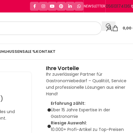
056131741361
NEWSLETTER
0,00
UHLHUSSEN
SALE %
KONTAKT
Ihre Vorteile
Ihr zuverlässiger Partner für
Gastronomiebedarf – Qualität, Service
und professionelle Lösungen aus einer
Hand!
.)
Erfahrung zählt:
Über 15 Jahre Expertise in der
des und
Gastronomie
nt.
Riesige Auswahl:
10.000+ Profi-Artikel zu Top-Preisen