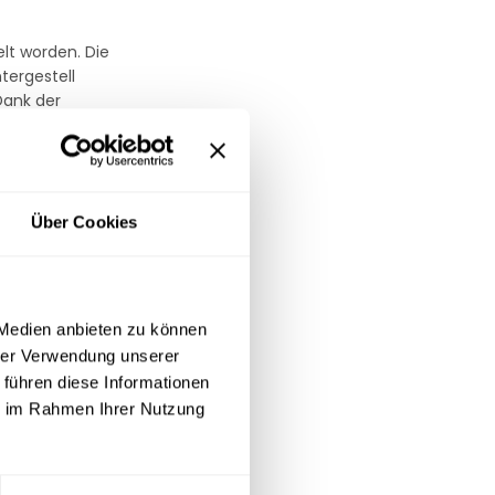
elt worden. Die
tergestell
Dank der
Über Cookies
sst sich gemäß
iner Bar oder
indrucken wird.
 Medien anbieten zu können
hrer Verwendung unserer
 führen diese Informationen
ie im Rahmen Ihrer Nutzung