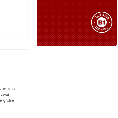
Sie haben nicht das passende
Produkt gefunden?
Wir helfen Ihnen gerne weiter!
B1 Zertifiziert
Schwer entflammbar
produkten
Kollektion ansehen
ents. In
 zwei
ne große