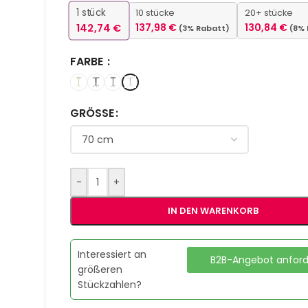
1
stück
10 stücke
20+ stücke
142,74
€
137,98
€
130,84
€
(3% Rabatt)
(8%
FARBE
GRÖSSE
-
+
IN DEN WARENKORB
Interessiert an
B2B-Angebot anfor
größeren
Stückzahlen?