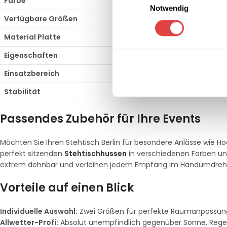
Farbe
Weiß (Classic 
Notwendig
Verfügbare Größen
2 Varianten (z.
Material Platte
Wetterfester V
Eigenschaften
UV-beständig, w
Einsatzbereich
Gastronomie, C
Stabilität
Schweres Unterg
Passendes Zubehör für Ihre Events
Möchten Sie Ihren Stehtisch Berlin für besondere Anlässe wie H
perfekt sitzenden
Stehtischhussen
in verschiedenen Farben un
extrem dehnbar und verleihen jedem Empfang im Handumdrehe
Vorteile auf einen Blick
Individuelle Auswahl:
Zwei Größen für perfekte Raumanpassun
Allwetter-Profi:
Absolut unempfindlich gegenüber Sonne, Regen