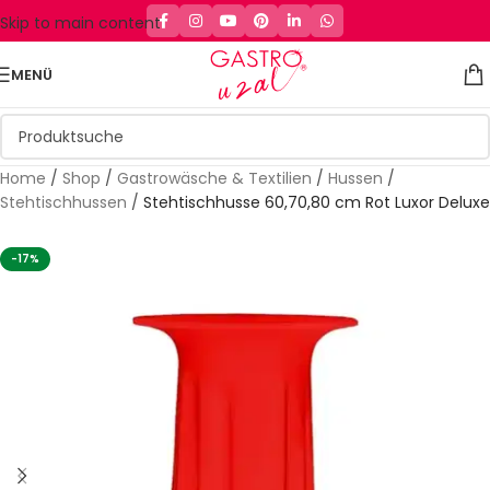
Skip to main content
MENÜ
Home
/
Shop
/
Gastrowäsche & Textilien
/
Hussen
/
Stehtischhussen
/
Stehtischhusse 60,70,80 cm Rot Luxor Deluxe
-17%