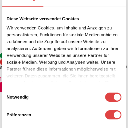
Diese Webseite verwendet Cookies
Wir verwenden Cookies, um Inhalte und Anzeigen zu
personalisieren, Funktionen für soziale Medien anbieten
zu können und die Zugriffe auf unsere Website zu
analysieren. Außerdem geben wir Informationen zu Ihrer
Stehtisch Sevelit / Topalit –
Verwendung unserer Website an unsere Partner für
-8%
Anthrazit (klappbar, 2
soziale Medien, Werbung und Analysen weiter. Unsere
TIPP
Größen)
130,84
€
–
142,74
€
(inkl. MwSt.)
Stehtisch Berlin Weiß (2
Partner führen diese Informationen möglicherweise mit
Größen)
AUSFÜHRUNG WÄHLEN
weiteren Daten zusammen, die Sie ihnen bereitgestellt
142,74
€
–
154,64
€
(inkl. MwSt.)
haben oder die sie im Rahmen Ihrer Nutzung der Dienste
AUSFÜHRUNG WÄHLEN
gesammelt haben.
Einwilligungsauswahl
Notwendig
Präferenzen