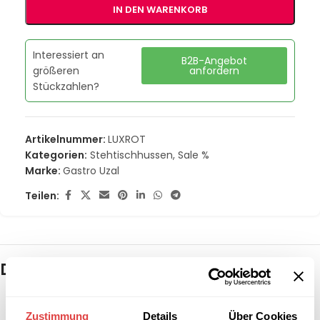
IN DEN WARENKORB
Interessiert an
B2B-Angebot
größeren
anfordern
Stückzahlen?
Artikelnummer:
LUXROT
Kategorien:
Stehtischhussen
,
Sale %
Marke:
Gastro Uzal
Teilen:
Das könnte dir auch gefallen …
Zustimmung
Details
Über Cookies