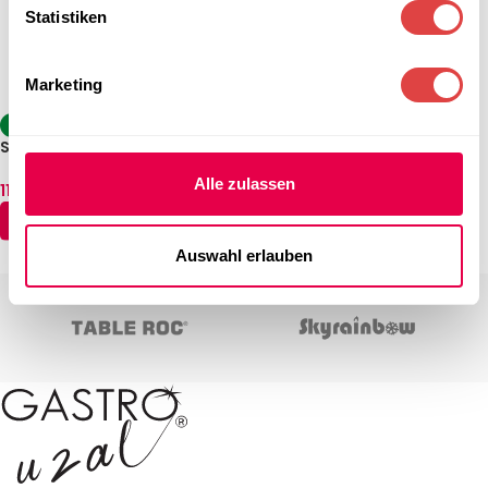
Statistiken
Marketing
Stehtisch Berlin – Sand (Ø 80
-14%
cm)
Stehtisch Sevelit/Topalit
160,59
€
klappbar Weiß
(inkl. MwSt.)
Alle zulassen
112,99
€
–
142,74
€
(inkl. MwSt.)
IN DEN WARENKORB
AUSFÜHRUNG WÄHLEN
Auswahl erlauben