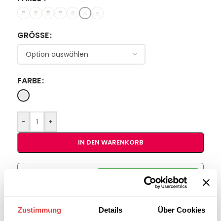
GRÖSSE
FARBE
-
+
IN DEN WARENKORB
Interessiert an
B2B-Angebot
größeren
anfordern
Stückzahlen?
Zustimmung
Details
Über Cookies