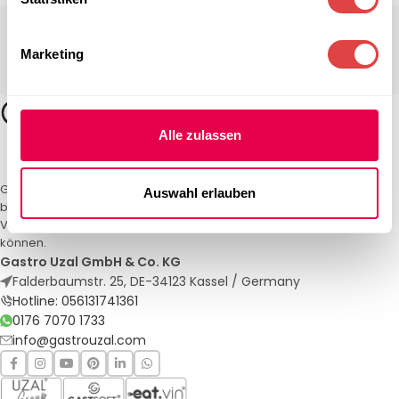
Marketing
Alle zulassen
Gastro Uzal – Ihr Spezialist für Gastronomiemöbel und -textilien. Wir
Auswahl erlauben
bieten maßgeschneiderte Lösungen für Restaurants, Hotels und
Veranstaltungen. Qualität und Service, auf die Sie sich verlassen
können.
Gastro Uzal GmbH & Co. KG
Falderbaumstr. 25, DE-34123 Kassel / Germany
Hotline: 056131741361
0176 7070 1733
info@gastrouzal.com