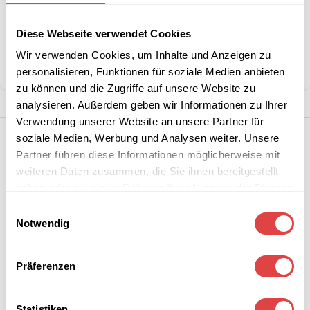
Artikelnummer:
n. v.
Kategorie:
Restaurant- & Bartische
Diese Webseite verwendet Cookies
Marke:
Gastro Uzal
Wir verwenden Cookies, um Inhalte und Anzeigen zu
Teilen:
personalisieren, Funktionen für soziale Medien anbieten
zu können und die Zugriffe auf unsere Website zu
analysieren. Außerdem geben wir Informationen zu Ihrer
Verwendung unserer Website an unsere Partner für
soziale Medien, Werbung und Analysen weiter. Unsere
Partner führen diese Informationen möglicherweise mit
weiteren Daten zusammen, die Sie ihnen bereitgestellt
haben oder die sie im Rahmen Ihrer Nutzung der Dienste
gesammelt haben.
Einwilligungsauswahl
Notwendig
Präferenzen
Statistiken