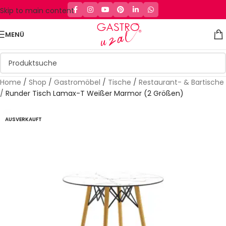
Skip to main content
MENÜ
Home
/
Shop
/
Gastromöbel
/
Tische
/
Restaurant- & Bartische
/
Runder Tisch Lamax-T Weißer Marmor (2 Größen)
AUSVERKAUFT