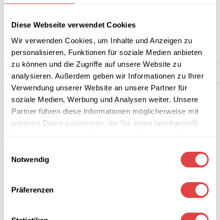
Artikelnummer:
n. v.
Kategorie:
Restaurant- & Bartische
Diese Webseite verwendet Cookies
Marke:
Gastro Uzal
Wir verwenden Cookies, um Inhalte und Anzeigen zu
Teilen:
personalisieren, Funktionen für soziale Medien anbieten
zu können und die Zugriffe auf unsere Website zu
analysieren. Außerdem geben wir Informationen zu Ihrer
Verwendung unserer Website an unsere Partner für
soziale Medien, Werbung und Analysen weiter. Unsere
Partner führen diese Informationen möglicherweise mit
weiteren Daten zusammen, die Sie ihnen bereitgestellt
haben oder die sie im Rahmen Ihrer Nutzung der Dienste
gesammelt haben.
Einwilligungsauswahl
Notwendig
Präferenzen