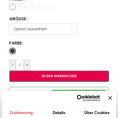
GRÖSSE
FARBE
-
+
IN DEN WARENKORB
Interessiert an
B2B-Angebot
größeren
anfordern
Stückzahlen?
Zustimmung
Details
Über Cookies