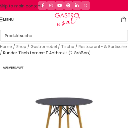
Skip to main content
MENÜ
Home
/
Shop
/
Gastromöbel
/
Tische
/
Restaurant- & Bartische
/
Runder Tisch Lamax-T Anthrazit (2 Größen)
AUSVERKAUFT