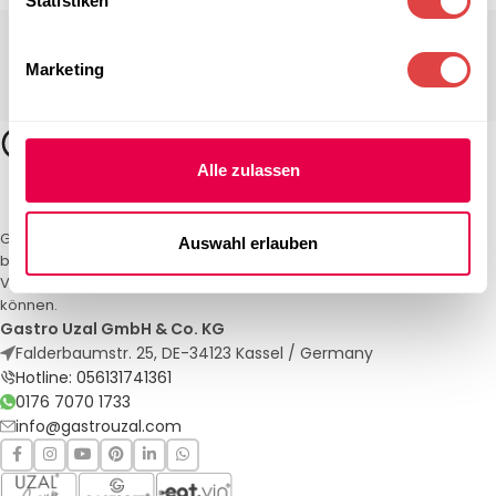
Statistiken
Marketing
Alle zulassen
Gastro Uzal – Ihr Spezialist für Gastronomiemöbel und -textilien. Wir
Auswahl erlauben
bieten maßgeschneiderte Lösungen für Restaurants, Hotels und
Veranstaltungen. Qualität und Service, auf die Sie sich verlassen
können.
Gastro Uzal GmbH & Co. KG
Falderbaumstr. 25, DE-34123 Kassel / Germany
Hotline: 056131741361
0176 7070 1733
info@gastrouzal.com