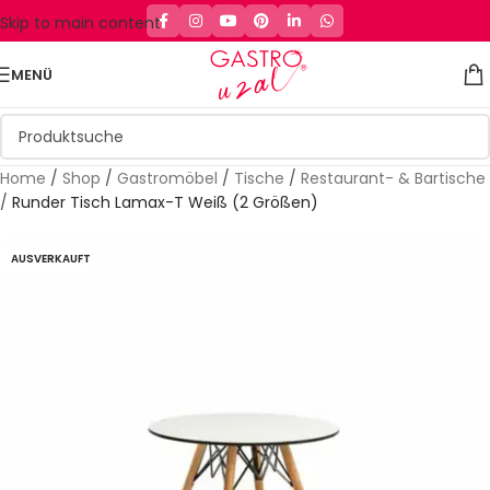
Skip to main content
MENÜ
Home
/
Shop
/
Gastromöbel
/
Tische
/
Restaurant- & Bartische
/
Runder Tisch Lamax-T Weiß (2 Größen)
AUSVERKAUFT