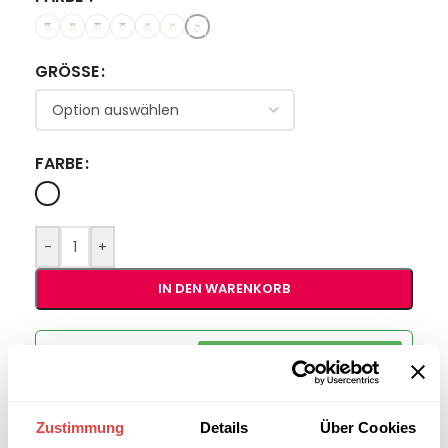
GRÖSSE
FARBE
-
+
IN DEN WARENKORB
Interessiert an
B2B-Angebot
größeren
anfordern
Stückzahlen?
Zustimmung
Details
Über Cookies