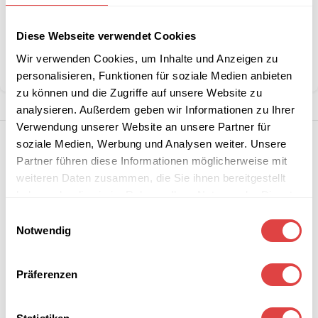
Artikelnummer:
n. v.
Kategorie:
Restaurant- & Bartische
Diese Webseite verwendet Cookies
Marke:
Gastro Uzal
Wir verwenden Cookies, um Inhalte und Anzeigen zu
Teilen:
personalisieren, Funktionen für soziale Medien anbieten
zu können und die Zugriffe auf unsere Website zu
analysieren. Außerdem geben wir Informationen zu Ihrer
Verwendung unserer Website an unsere Partner für
soziale Medien, Werbung und Analysen weiter. Unsere
Partner führen diese Informationen möglicherweise mit
weiteren Daten zusammen, die Sie ihnen bereitgestellt
haben oder die sie im Rahmen Ihrer Nutzung der Dienste
gesammelt haben.
Einwilligungsauswahl
Notwendig
Präferenzen