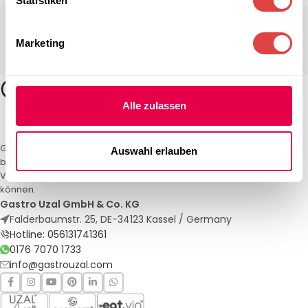
Statistiken
Marketing
Alle zulassen
Gastro Uzal – Ihr Spezialist für Gastronomiemöbel und -textilien. Wir
Auswahl erlauben
bieten maßgeschneiderte Lösungen für Restaurants, Hotels und
Veranstaltungen. Qualität und Service, auf die Sie sich verlassen
können.
Gastro Uzal GmbH & Co. KG
Falderbaumstr. 25, DE-34123 Kassel / Germany
Hotline: 056131741361
0176 7070 1733
info@gastrouzal.com