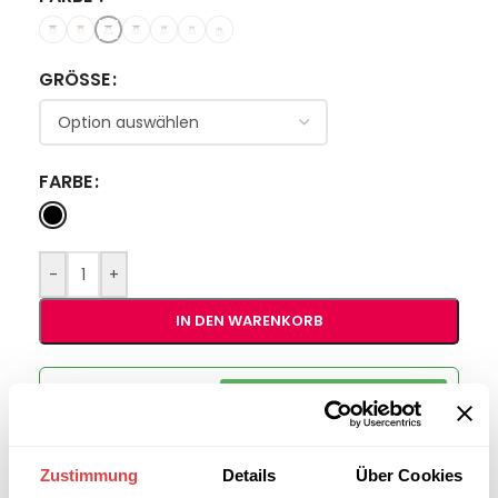
GRÖSSE
FARBE
-
+
IN DEN WARENKORB
Interessiert an
B2B-Angebot
größeren
anfordern
Stückzahlen?
Zustimmung
Details
Über Cookies