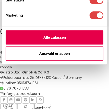
Statistiken
Marketing
Alle zulassen
Gastro Uzal – Ihr Spezialist für Gastronomiemöbel und -textilien. Wir
Auswahl erlauben
bieten maßgeschneiderte Lösungen für Restaurants, Hotels und
Veranstaltungen. Qualität und Service, auf die Sie sich verlassen
können.
Gastro Uzal GmbH & Co. KG
Falderbaumstr. 25, DE-34123 Kassel / Germany
Hotline: 056131741361
0176 7070 1733
info@gastrouzal.com