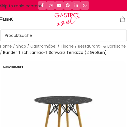
Skip to main content
MENÜ
Home
/
Shop
/
Gastromöbel
/
Tische
/
Restaurant- & Bartische
/
Runder Tisch Lamax-T Schwarz Terrazzo (2 Größen)
AUSVERKAUFT