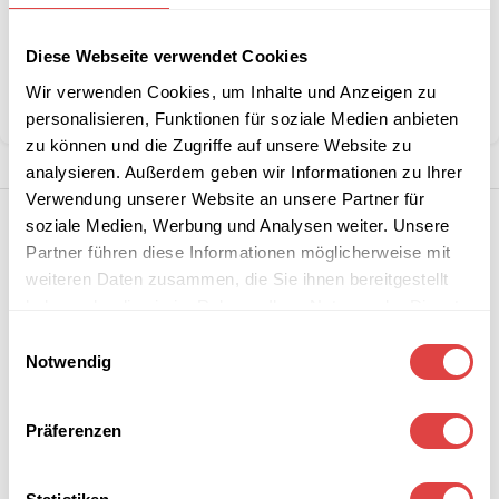
Artikelnummer:
n. v.
Kategorie:
Restaurant- & Bartische
Diese Webseite verwendet Cookies
Marke:
Gastro Uzal
Wir verwenden Cookies, um Inhalte und Anzeigen zu
Teilen:
personalisieren, Funktionen für soziale Medien anbieten
zu können und die Zugriffe auf unsere Website zu
analysieren. Außerdem geben wir Informationen zu Ihrer
Verwendung unserer Website an unsere Partner für
soziale Medien, Werbung und Analysen weiter. Unsere
Partner führen diese Informationen möglicherweise mit
weiteren Daten zusammen, die Sie ihnen bereitgestellt
haben oder die sie im Rahmen Ihrer Nutzung der Dienste
gesammelt haben.
Einwilligungsauswahl
Notwendig
Präferenzen