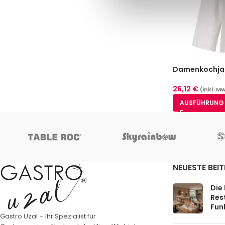
Damenkochjac
(XS-XXL)
26,12
€
(inkl. M
AUSFÜHRUNG
NEUESTE BEI
Die
Rest
Funk
Gastro Uzal – Ihr Spezialist für