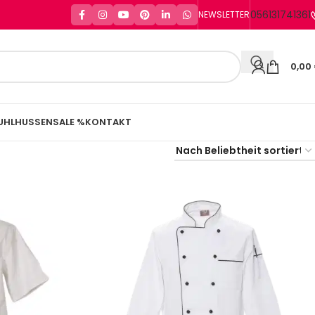
056131741361
NEWSLETTER
0,00
UHLHUSSEN
SALE %
KONTAKT