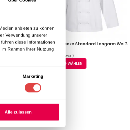
 Medien anbieten zu können
hrer Verwendung unserer
 führen diese Informationen
Kurzarm Weiß
Unisex Kochjacke Standard Langarm Weiß
(S-3XL)
ie im Rahmen Ihrer Nutzung
26,12
€
(inkl. MwSt.)
AUSFÜHRUNG WÄHLEN
Marketing
Alle zulassen