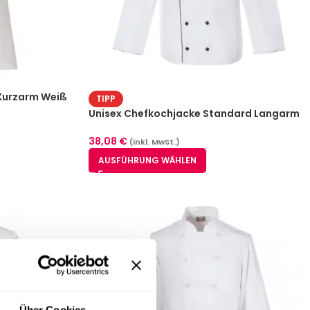
Kurzarm Weiß
TIPP
Unisex Chefkochjacke Standard Langarm
Weiß/Schwarz (S-3XL)
38,08
€
(inkl. MwSt.)
AUSFÜHRUNG WÄHLEN
Über Cookies