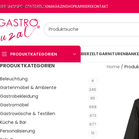
Skip to main content
BER UNS
INFO-CENTER
BLOG
MAGAZIN
SHOP
KARRIERE
KONTAKT
BIERZELTGARNITUREN
BANKE
PRODUKTKATEGORIEN
PRODUKTKATEGORIEN
Home
/
Produk
Beleuchtung
6
Gartenmöbel & Ambiente
246
Gastrobekleidung
85
Gastromöbel
668
Gastrowäsche & Textilien
473
Küche & Bar
677
Personalisierung
10