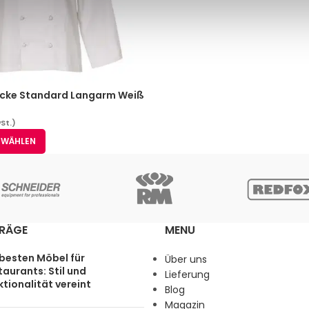
ke Standard Langarm Weiß
wSt.)
 WÄHLEN
TRÄGE
MENU
 besten Möbel für
Über uns
aurants: Stil und
Lieferung
tionalität vereint
Blog
Magazin