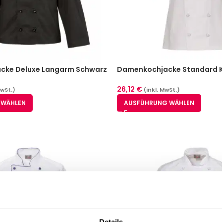
cke Deluxe Langarm Schwarz
Damenkochjacke Standard 
(XS-XXL)
26,12
€
MwSt.)
(inkl. MwSt.)
 WÄHLEN
AUSFÜHRUNG WÄHLEN
Details