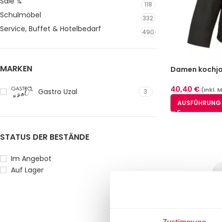
Sale %
118
Schulmöbel
332
Service, Buffet & Hotelbedarf
490
MARKEN
Damen kochja
(XS-3XL)
40,40
€
(inkl. 
Gastro Uzal
3
AUSFÜHRUNG
STATUS DER BESTÄNDE
Im Angebot
Auf Lager
Zustimmung