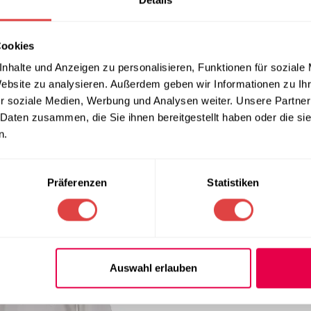
Cookies
nhalte und Anzeigen zu personalisieren, Funktionen für soziale
Website zu analysieren. Außerdem geben wir Informationen zu I
r soziale Medien, Werbung und Analysen weiter. Unsere Partner
ochjacke Standard Langarm
Unisex Kochjacke Standard 
au (S-3XL)
(S-3XL)
 Daten zusammen, die Sie ihnen bereitgestellt haben oder die s
30,88
€
wSt.)
(inkl. MwSt.)
n.
 WÄHLEN
AUSFÜHRUNG WÄHLEN
Präferenzen
Statistiken
Auswahl erlauben