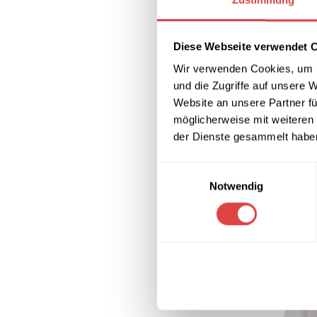
Diese Webseite verwendet 
Wir verwenden Cookies, um I
und die Zugriffe auf unsere 
Website an unsere Partner fü
Unisex Chefk
Weiß/Royalbl
möglicherweise mit weiteren
38,08
€
(inkl. M
der Dienste gesammelt habe
AUSFÜHRUNG
Einwilligungsauswahl
Notwendig