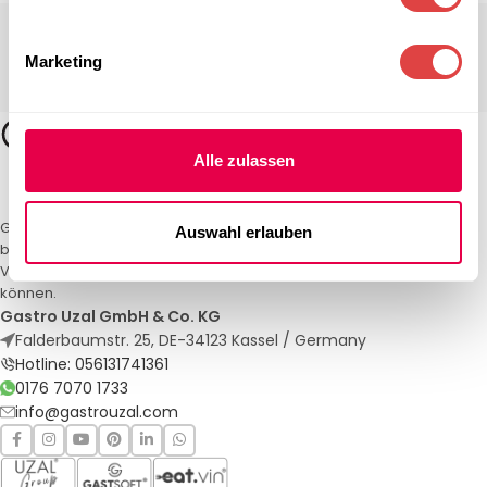
Marketing
Alle zulassen
Gastro Uzal – Ihr Spezialist für Gastronomiemöbel und -textilien. Wir
Auswahl erlauben
bieten maßgeschneiderte Lösungen für Restaurants, Hotels und
Veranstaltungen. Qualität und Service, auf die Sie sich verlassen
können.
Gastro Uzal GmbH & Co. KG
Falderbaumstr. 25, DE-34123 Kassel / Germany
Hotline: 056131741361
0176 7070 1733
info@gastrouzal.com