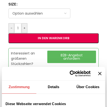
SIZE
-
+
IN DEN WARENKORB
Interessiert an
B2B-Angebot
größeren
anfordern
Stückzahlen?
Artikelnummer:
GU1050WR
Kategorie:
Kochjacken
Zustimmung
Details
Über Cookies
Marke:
Gastro Uzal
Teilen:
Diese Webseite verwendet Cookies