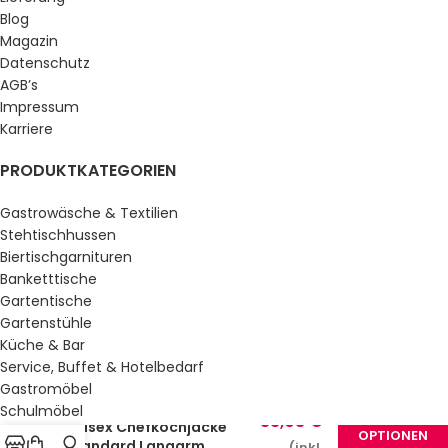
Blog
Magazin
Datenschutz
AGB’s
Impressum
Karriere
PRODUKTKATEGORIEN
Gastrowäsche & Textilien
Stehtischhussen
Biertischgarnituren
Banketttische
Gartentische
Gartenstühle
Küche & Bar
Service, Buffet & Hotelbedarf
Gastromöbel
Schulmöbel
38,08
€
Unisex Chefkochjacke
Sale %
OPTIONEN
Standard Langarm
(inkl.