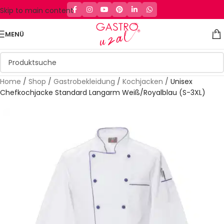
Skip to main content
MENÜ
Home
/
Shop
/
Gastrobekleidung
/
Kochjacken
/
Unisex
Chefkochjacke Standard Langarm Weiß/Royalblau (S-3XL)