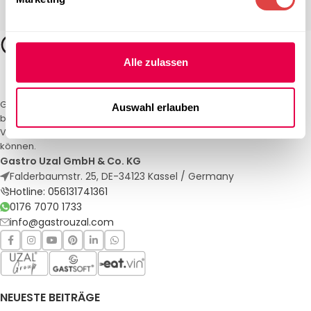
Alle zulassen
Gastro Uzal – Ihr Spezialist für Gastronomiemöbel und -textilien. Wir
Auswahl erlauben
bieten maßgeschneiderte Lösungen für Restaurants, Hotels und
Veranstaltungen. Qualität und Service, auf die Sie sich verlassen
können.
Gastro Uzal GmbH & Co. KG
Falderbaumstr. 25, DE-34123 Kassel / Germany
Hotline: 056131741361
0176 7070 1733
info@gastrouzal.com
NEUESTE BEITRÄGE