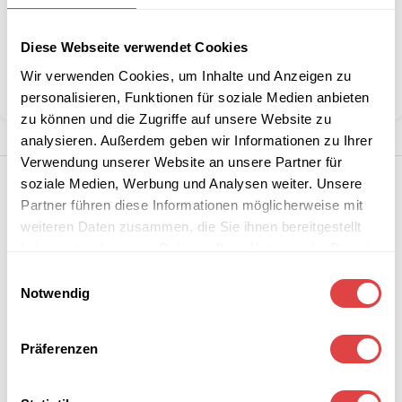
Kategorien:
Schulmöbel
,
Wartezimmer Stühle
Diese Webseite verwendet Cookies
Marke:
Gastro Uzal
Wir verwenden Cookies, um Inhalte und Anzeigen zu
Teilen:
personalisieren, Funktionen für soziale Medien anbieten
zu können und die Zugriffe auf unsere Website zu
analysieren. Außerdem geben wir Informationen zu Ihrer
Verwendung unserer Website an unsere Partner für
soziale Medien, Werbung und Analysen weiter. Unsere
Partner führen diese Informationen möglicherweise mit
weiteren Daten zusammen, die Sie ihnen bereitgestellt
haben oder die sie im Rahmen Ihrer Nutzung der Dienste
gesammelt haben.
Einwilligungsauswahl
Notwendig
Präferenzen