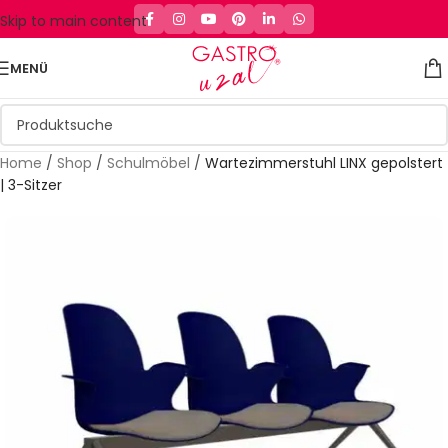
Skip to main content
MENÜ
Home
/
Shop
/
Schulmöbel
/
Wartezimmerstuhl LINX gepolstert
| 3-Sitzer