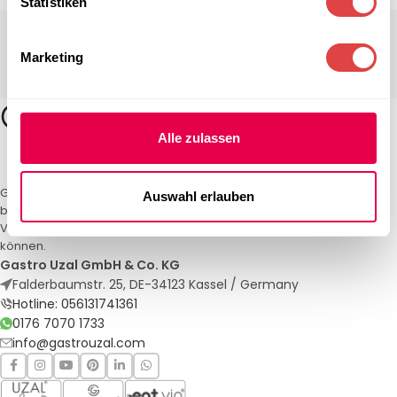
Statistiken
Marketing
Alle zulassen
Gastro Uzal – Ihr Spezialist für Gastronomiemöbel und -textilien. Wir
Auswahl erlauben
bieten maßgeschneiderte Lösungen für Restaurants, Hotels und
Veranstaltungen. Qualität und Service, auf die Sie sich verlassen
können.
Gastro Uzal GmbH & Co. KG
Falderbaumstr. 25, DE-34123 Kassel / Germany
Hotline: 056131741361
0176 7070 1733
info@gastrouzal.com