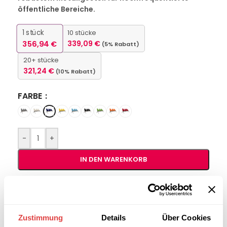
öffentliche Bereiche.
1
stück
10 stücke
356,94
€
339,09
€
(5% Rabatt)
20+ stücke
321,24
€
(10% Rabatt)
FARBE
-
+
IN DEN WARENKORB
Interessiert an
B2B-Angebot
größeren
anfordern
Stückzahlen?
Zustimmung
Details
Über Cookies