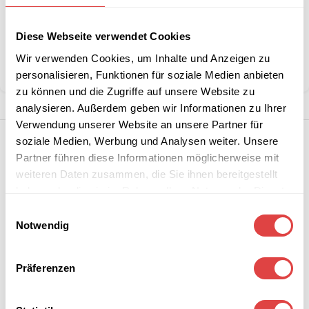
Kategorien:
Schulmöbel
,
Wartezimmer Stühle
Diese Webseite verwendet Cookies
Marke:
Gastro Uzal
Wir verwenden Cookies, um Inhalte und Anzeigen zu
Teilen:
personalisieren, Funktionen für soziale Medien anbieten
zu können und die Zugriffe auf unsere Website zu
analysieren. Außerdem geben wir Informationen zu Ihrer
Verwendung unserer Website an unsere Partner für
soziale Medien, Werbung und Analysen weiter. Unsere
Partner führen diese Informationen möglicherweise mit
weiteren Daten zusammen, die Sie ihnen bereitgestellt
haben oder die sie im Rahmen Ihrer Nutzung der Dienste
gesammelt haben.
Einwilligungsauswahl
Notwendig
Präferenzen