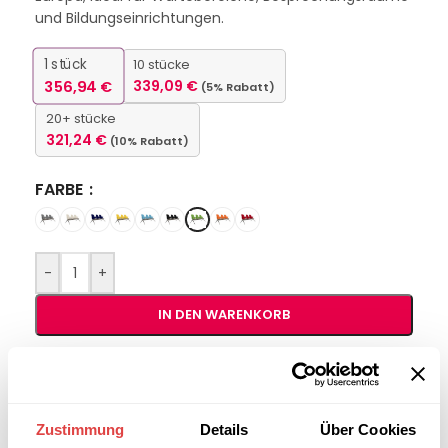
und Bildungseinrichtungen.
1
stück
10 stücke
356,94
€
339,09
€
(5% Rabatt)
20+ stücke
321,24
€
(10% Rabatt)
FARBE
-
+
IN DEN WARENKORB
Interessiert an
B2B-Angebot
größeren
anfordern
Stückzahlen?
Zustimmung
Details
Über Cookies