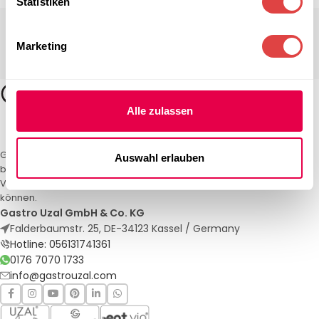
Statistiken
Marketing
Alle zulassen
Gastro Uzal – Ihr Spezialist für Gastronomiemöbel und -textilien. Wir
Auswahl erlauben
bieten maßgeschneiderte Lösungen für Restaurants, Hotels und
Veranstaltungen. Qualität und Service, auf die Sie sich verlassen
können.
Gastro Uzal GmbH & Co. KG
Falderbaumstr. 25, DE-34123 Kassel / Germany
Hotline: 056131741361
0176 7070 1733
info@gastrouzal.com