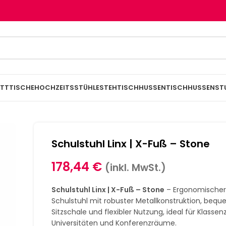
TTTISCHE
HOCHZEITSSTÜHLE
STEHTISCHHUSSEN
TISCHHUSSEN
ST
Schulstuhl Linx | X-Fuß – Stone
178,44
€
(inkl. MwSt.)
Schulstuhl Linx | X-Fuß – Stone
– Ergonomische
Schulstuhl mit robuster Metallkonstruktion, beq
Sitzschale und flexibler Nutzung, ideal für Klasse
Universitäten und Konferenzräume.