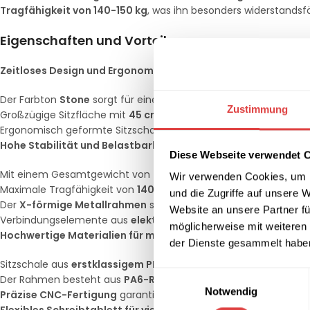
Tragfähigkeit von 140-150 kg
, was ihn besonders widerstandsf
Eigenschaften und Vorteile
Zeitloses Design und Ergonomie
Der Farbton
Stone
sorgt für eine elegante, professionelle Atmo
Zustimmung
Großzügige Sitzfläche mit
45 cm Breite, 43 cm Tiefe und einer
Ergonomisch geformte Sitzschale mit
integrierten Armlehnen
f
Hohe Stabilität und Belastbarkeit
Diese Webseite verwendet 
Mit einem Gesamtgewicht von
mindestens 16 kg
bietet der Stu
Wir verwenden Cookies, um I
Maximale Tragfähigkeit von
140-150 kg
, ideal für eine breite N
und die Zugriffe auf unsere 
Der
X-förmige Metallrahmen
sorgt für eine extrem stabile Basi
Website an unsere Partner fü
Verbindungselemente aus
elektrostatisch lackiertem Alumin
möglicherweise mit weiteren
Hochwertige Materialien für maximale Langlebigkeit
der Dienste gesammelt habe
Sitzschale aus
erstklassigem PPC- und PPH-Rohmaterial
mit 
Einwilligungsauswahl
Der Rahmen besteht aus
PA6-Rohmaterial mit 25 % Glasfase
Notwendig
Präzise CNC-Fertigung
garantiert höchste Verarbeitungsqualit