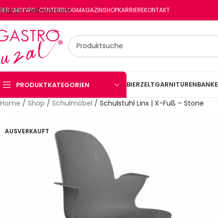
Skip to main content
BER UNS
INFO-CENTER
BLOG
MAGAZIN
SHOP
KARRIERE
KONTAKT
BIERZELTGARNITUREN
BANKE
PRODUKTKATEGORIEN
Home
/
Shop
/
Schulmöbel
/
Schulstuhl Linx | X-Fuß – Stone
AUSVERKAUFT