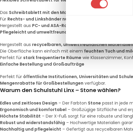
Flexibles Schreibtablett für vielseitige Nutzung
Das
Schreibtablett mit den Maßen 60 x 35 cm
bietet eine groß
Für
Rechts- und Linkshänder nutzbar
, ideal für flexible Nutzun
Hergestellt aus
PC- und ASA-Rohmaterial
, was die Oberfläche
Pflegeleicht und umweltfreundlich
Hergestellt aus
recycelbaren, umweltfreundlichen Materialie
Die Oberfläche kann einfach mit einem
feuchten Tuch und mi
Perfekt für
stark frequentierte Räume
wie Klassenzimmer, Kon
Einfache Bestellung und Großaufträge
Perfekt für
öffentliche Institutionen, Universitäten und Schul
Mengenrabatte für Großbestellungen
verfügbar.
Warum den Schulstuhl Linx – Stone wählen?
Edles und zeitloses Design
– Der Farbton
Stone
passt in jede
Ergonomisch und komfortabel
– Großzügige Sitzfläche und e
Höchste Stabilität
– Der X-Fuß sorgt für eine robuste und langl
Robust und widerstandsfähig
– Hochwertige Materialien garant
Nachhaltig und pflegeleicht
– Gefertigt aus recycelbaren Mater