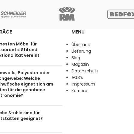
TRÄGE
MENU
 besten Möbel für
Über uns
aurants: Stil und
Lieferung
tionalität vereint
Blog
Magazin
Datenschutz
mwolle, Polyester oder
AGB’s
chgewebe: Welche
chwäsche eignet sich am
Impressum
ten für die gehobene
Karriere
tronomie?
he Stühle sind für
tstätten geeignet?