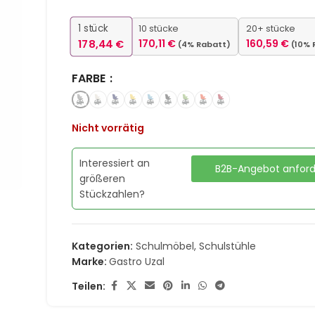
1
stück
10 stücke
20+ stücke
178,44
€
170,11
€
160,59
€
(4% Rabatt)
(10% 
FARBE
Nicht vorrätig
Interessiert an
B2B-Angebot anfor
größeren
Stückzahlen?
Kategorien:
Schulmöbel
,
Schulstühle
Marke:
Gastro Uzal
Teilen: