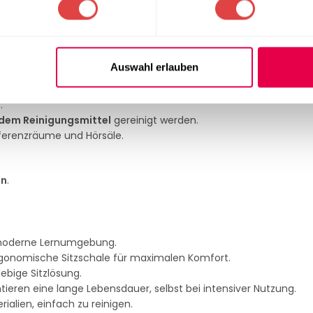
zügige Arbeitsfläche.
g in Bildungseinrichtungen.
kratzfest, abriebfest und pflegeleicht
macht.
Auswahl erlauben
n
.
ldem Reinigungsmittel
gereinigt werden.
ferenzräume und Hörsäle.
en
.
 moderne Lernumgebung.
rgonomische Sitzschale für maximalen Komfort.
ebige Sitzlösung.
ieren eine lange Lebensdauer, selbst bei intensiver Nutzung.
ialien, einfach zu reinigen.