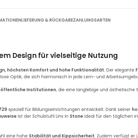
MATIONEN
LIEFERUNG & RÜCKGABE
ZAHLUNGSARTEN
m Design für vielseitige Nutzung
n, höchsten Komfort und hohe Funktionalität
. Der elegante
zeitlose Optik, die sich harmonisch in jede Lern- und Arbeitsumgeb
öffentliche Institutionen
, die eine langlebige und ästhetische 
1729
speziell für Bildungseinrichtungen entwickelt. Dank seiner
ho
auweise
ist der Schulstuhl Linx in
Stone
ideal für den täglichen i
uhl eine hohe
Stabilität und Kippsicherheit
. Zudem verfügt er 