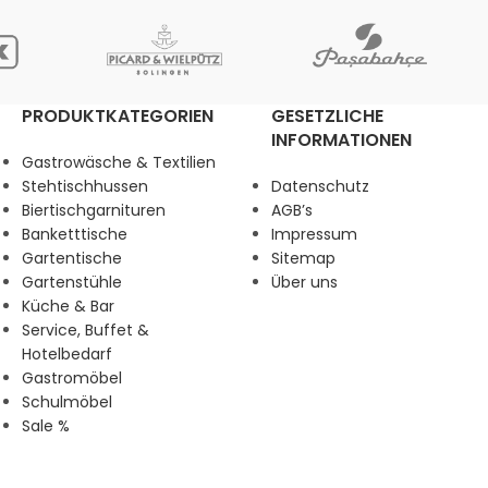
PRODUKTKATEGORIEN
GESETZLICHE
INFORMATIONEN
Gastrowäsche & Textilien
Stehtischhussen
Datenschutz
Biertischgarnituren
AGB’s
Banketttische
Impressum
Gartentische
Sitemap
Gartenstühle
Über uns
Küche & Bar
Service, Buffet &
Hotelbedarf
Gastromöbel
Schulmöbel
Sale %