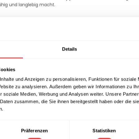
ähig und langlebig macht.
sphäre.
Details
 Sitzhöhe von 46 cm
für maximalen Komfort.
ür eine gesunde Sitzhaltung.
Cookies
hl hohe Stabilität und Kippsicherheit.
nhalte und Anzeigen zu personalisieren, Funktionen für soziale
utzergruppe.
Website zu analysieren. Außerdem geben wir Informationen zu I
s.
r soziale Medien, Werbung und Analysen weiter. Unsere Partner
ium
gewährleisten eine lange Lebensdauer und hohe Widerstands
 Daten zusammen, die Sie ihnen bereitgestellt haben oder die s
n.
einer Wandstärke von
mindestens 6 mm
.
rzusatz
, was für zusätzliche Festigkeit sorgt.
Präferenzen
Statistiken
ät.