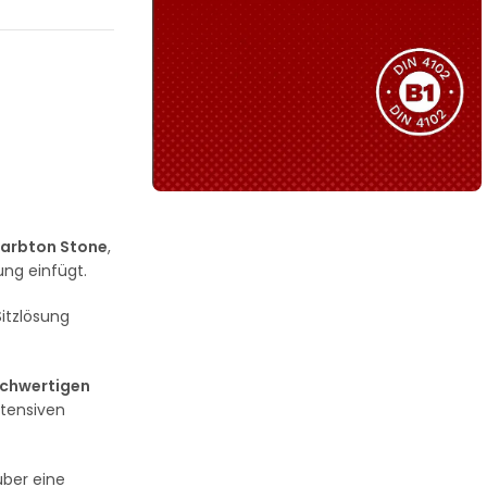
Sie haben nicht das passende
Produkt gefunden?
Wir helfen Ihnen gerne weiter!
B1 Zertifiziert
Farbton Stone
,
Schwer entflammbar
ung einfügt.
produkten
Sitzlösung
Kollektion ansehen
chwertigen
ntensiven
über eine