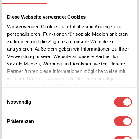
Kategorien:
Schulmöbel
,
Schulstühle
Diese Webseite verwendet Cookies
Marke:
Gastro Uzal
Wir verwenden Cookies, um Inhalte und Anzeigen zu
Teilen:
personalisieren, Funktionen für soziale Medien anbieten
zu können und die Zugriffe auf unsere Website zu
analysieren. Außerdem geben wir Informationen zu Ihrer
Verwendung unserer Website an unsere Partner für
soziale Medien, Werbung und Analysen weiter. Unsere
Partner führen diese Informationen möglicherweise mit
weiteren Daten zusammen, die Sie ihnen bereitgestellt
haben oder die sie im Rahmen Ihrer Nutzung der Dienste
gesammelt haben.
Einwilligungsauswahl
Notwendig
Präferenzen