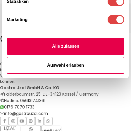
Statistiken
Marketing
Alle zulassen
Gastro Uzal – Ihr Spezialist für Gastronomiemöbel und -textilien. Wir
Auswahl erlauben
bieten maßgeschneiderte Lösungen für Restaurants, Hotels und
Veranstaltungen. Qualität und Service, auf die Sie sich verlassen
können.
Gastro Uzal GmbH & Co. KG
Falderbaumstr. 25, DE-34123 Kassel / Germany
Hotline: 056131741361
0176 7070 1733
info@gastrouzal.com