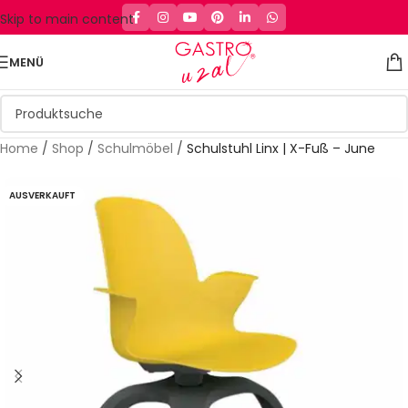
Skip to main content
MENÜ
Home
/
Shop
/
Schulmöbel
/
Schulstuhl Linx | X-Fuß – June
AUSVERKAUFT