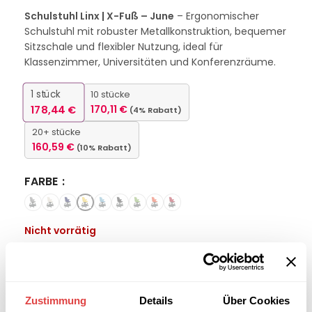
Schulstuhl Linx | X-Fuß – June
– Ergonomischer
Schulstuhl mit robuster Metallkonstruktion, bequemer
Sitzschale und flexibler Nutzung, ideal für
Klassenzimmer, Universitäten und Konferenzräume.
1
stück
10 stücke
178,44
€
170,11
€
(4% Rabatt)
20+ stücke
160,59
€
(10% Rabatt)
FARBE
Nicht vorrätig
Interessiert an
B2B-Angebot
größeren
anfordern
Stückzahlen?
Zustimmung
Details
Über Cookies