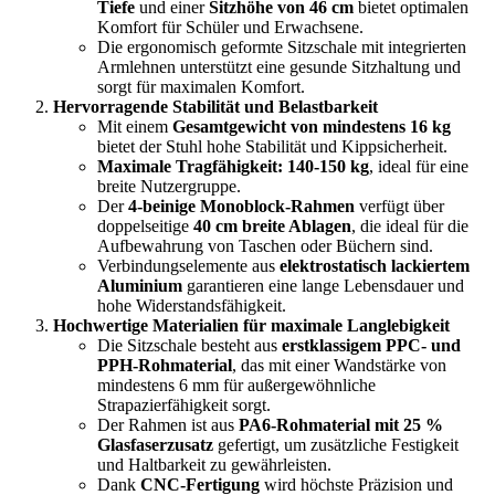
Tiefe
und einer
Sitzhöhe von 46 cm
bietet optimalen
Komfort für Schüler und Erwachsene.
Die ergonomisch geformte Sitzschale mit integrierten
Armlehnen unterstützt eine gesunde Sitzhaltung und
sorgt für maximalen Komfort.
Hervorragende Stabilität und Belastbarkeit
Mit einem
Gesamtgewicht von mindestens 16 kg
bietet der Stuhl hohe Stabilität und Kippsicherheit.
Maximale Tragfähigkeit: 140-150 kg
, ideal für eine
breite Nutzergruppe.
Der
4-beinige Monoblock-Rahmen
verfügt über
doppelseitige
40 cm breite Ablagen
, die ideal für die
Aufbewahrung von Taschen oder Büchern sind.
Verbindungselemente aus
elektrostatisch lackiertem
Aluminium
garantieren eine lange Lebensdauer und
hohe Widerstandsfähigkeit.
Hochwertige Materialien für maximale Langlebigkeit
Die Sitzschale besteht aus
erstklassigem PPC- und
PPH-Rohmaterial
, das mit einer Wandstärke von
mindestens 6 mm für außergewöhnliche
Strapazierfähigkeit sorgt.
Der Rahmen ist aus
PA6-Rohmaterial mit 25 %
Glasfaserzusatz
gefertigt, um zusätzliche Festigkeit
und Haltbarkeit zu gewährleisten.
Dank
CNC-Fertigung
wird höchste Präzision und