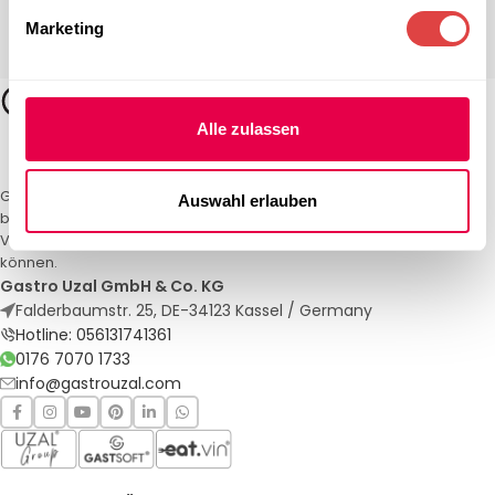
Marketing
Alle zulassen
Gastro Uzal – Ihr Spezialist für Gastronomiemöbel und -textilien. Wir
Auswahl erlauben
bieten maßgeschneiderte Lösungen für Restaurants, Hotels und
Veranstaltungen. Qualität und Service, auf die Sie sich verlassen
können.
Gastro Uzal GmbH & Co. KG
Falderbaumstr. 25, DE-34123 Kassel / Germany
Hotline: 056131741361
0176 7070 1733
info@gastrouzal.com