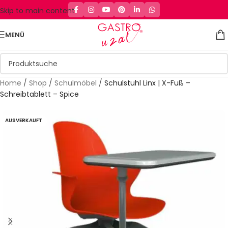
Skip to main content
MENÜ
Home
/
Shop
/
Schulmöbel
/
Schulstuhl Linx | X-Fuß –
Schreibtablett – Spice
AUSVERKAUFT