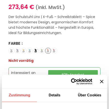
273,64
€
(inkl. MwSt.)
Der Schulstuhl Linx | X-Fuß – Schreibtablett – Spice
bietet modernes Design, ergonomischen Komfort
und höchste Funktionalität – hergestellt in Europa,
ideal für Bildungseinrichtungen.
FARBE
Nicht vorrätig
Interessiert an
B2B-Angebot
größeren
anfordern
Stückzahlen?
Zustimmung
Details
Über Cookies
Kategorien:
Schulmöbel
,
Schulstühle
Marke:
Gastro Uzal