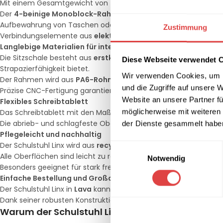
Mit einem Gesamtgewicht von
mindestens 16 kg
bietet der Stu
Der
4-beinige Monoblock-Rahmen
ist robust gestaltet und v
Aufbewahrung von Taschen oder Büchern sind.
Zustimmung
Verbindungselemente aus
elektrostatisch lackiertem Alumin
Langlebige Materialien für intensive Nutzung
Die Sitzschale besteht aus
erstklassigem PPC- und PPH-Rohma
Diese Webseite verwendet 
Strapazierfähigkeit bietet.
Wir verwenden Cookies, um I
Der Rahmen wird aus
PA6-Rohmaterial mit 25 % Glasfaserzus
und die Zugriffe auf unsere 
Präzise CNC-Fertigung garantiert höchste Verarbeitungsqualitä
Website an unsere Partner fü
Flexibles Schreibtablett
möglicherweise mit weiteren
Das Schreibtablett mit den Maßen
60 x 35 cm
ist großzügig dim
Die abrieb- und schlagfeste Oberfläche aus
PC- und ASA-Rohm
der Dienste gesammelt habe
Pflegeleicht und nachhaltig
Der Schulstuhl Linx wird aus
recycelbaren, umweltfreundlichen
Einwilligungsauswahl
Alle Oberflächen sind leicht zu reinigen und können mit einem
Notwendig
Besonders geeignet für stark frequentierte Räume wie Klassen
Einfache Bestellung und Großaufträge
Der Schulstuhl Linx in
Lava
kann problemlos
auf Rechnung
beste
Dank seiner robusten Konstruktion und Vielseitigkeit ist der Stuhl
Warum der Schulstuhl Linx in Lava-Farbe?