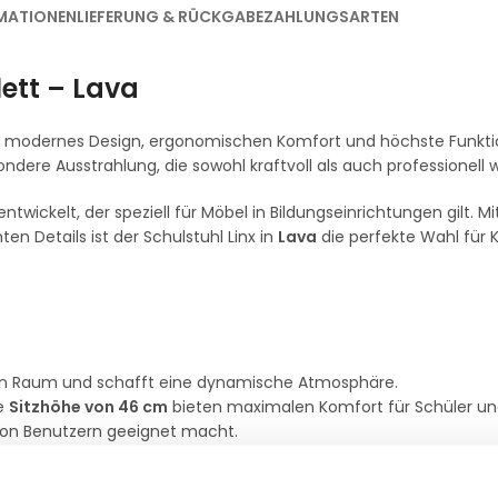
MATIONEN
LIEFERUNG & RÜCKGABE
ZAHLUNGSARTEN
lett – Lava
 modernes Design, ergonomischen Komfort und höchste Funktion
ndere Ausstrahlung, die sowohl kraftvoll als auch professionell wi
ntwickelt, der speziell für Möbel in Bildungseinrichtungen gilt. Mi
n Details ist der Schulstuhl Linx in
Lava
die perfekte Wahl für 
den Raum und schafft eine dynamische Atmosphäre.
ne
Sitzhöhe von 46 cm
bieten maximalen Komfort für Schüler un
l von Benutzern geeignet macht.
 unterstützt eine gesunde Sitzhaltung, auch bei längeren Sitzz