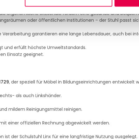
kraftvolle und elegante Atmosphäre.
 die ergonomische Sitzschale fördern eine gesunde und bequeme
gsräumen oder öffentlichen Institutionen – der Stuhl passt sic
e Verarbeitung garantieren eine lange Lebensdauer, auch bei int
igt und erfüllt höchste Umweltstandards.
hen Einsatz geeignet.
1729
, der speziell für Möbel in Bildungseinrichtungen entwickelt 
Rechts- als auch Linkshänder.
und mildem Reinigungsmittel reinigen.
it einer offiziellen Rechnung abgewickelt werden.
ist der Schulstuhl Linx für eine langfristige Nutzung ausgelegt.