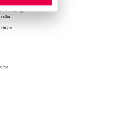
 Sitzhaltung.
h allen
ensiver
wurde.