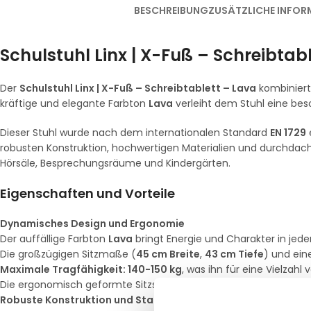
BESCHREIBUNG
ZUSÄTZLICHE INFOR
Schulstuhl Linx | X-Fuß – Schreibtab
Der
Schulstuhl Linx | X-Fuß – Schreibtablett – Lava
kombiniert
kräftige und elegante Farbton
Lava
verleiht dem Stuhl eine beso
Dieser Stuhl wurde nach dem internationalen Standard
EN 1729
e
robusten Konstruktion, hochwertigen Materialien und durchdachte
Hörsäle, Besprechungsräume und Kindergärten.
Eigenschaften und Vorteile
Dynamisches Design und Ergonomie
Der auffällige Farbton
Lava
bringt Energie und Charakter in je
Die großzügigen Sitzmaße (
45 cm Breite
,
43 cm Tiefe
) und ei
Maximale Tragfähigkeit: 140-150 kg
, was ihn für eine Vielzah
Die ergonomisch geformte Sitzschale mit integrierten Armlehnen
Robuste Konstruktion und Stabilität