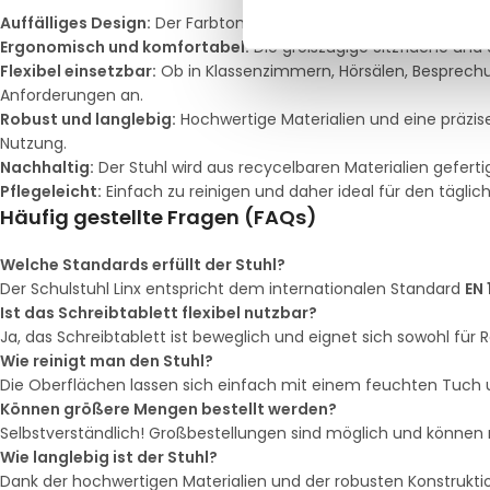
Auffälliges Design:
Der Farbton Lava verleiht jedem Raum eine 
Ergonomisch und komfortabel:
Die großzügige Sitzfläche und
Flexibel einsetzbar:
Ob in Klassenzimmern, Hörsälen, Besprechun
Anforderungen an.
Robust und langlebig:
Hochwertige Materialien und eine präzis
Nutzung.
Nachhaltig:
Der Stuhl wird aus recycelbaren Materialien gefert
Pflegeleicht:
Einfach zu reinigen und daher ideal für den täglic
Häufig gestellte Fragen (FAQs)
Welche Standards erfüllt der Stuhl?
Der Schulstuhl Linx entspricht dem internationalen Standard
EN 
Ist das Schreibtablett flexibel nutzbar?
Ja, das Schreibtablett ist beweglich und eignet sich sowohl für 
Wie reinigt man den Stuhl?
Die Oberflächen lassen sich einfach mit einem feuchten Tuch 
Können größere Mengen bestellt werden?
Selbstverständlich! Großbestellungen sind möglich und können m
Wie langlebig ist der Stuhl?
Dank der hochwertigen Materialien und der robusten Konstruktion 