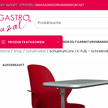
Skip to main content
BER UNS
INFO-CENTER
BLOG
MAGAZIN
SHOP
KARRIERE
KONTAKT
BIERZELTGARNITUREN
BANKE
PRODUKTKATEGORIEN
Home
/
Shop
/
Schulmöbel
/
Schulstuhl Linx | X-Fuß – Schreibta
AUSVERKAUFT