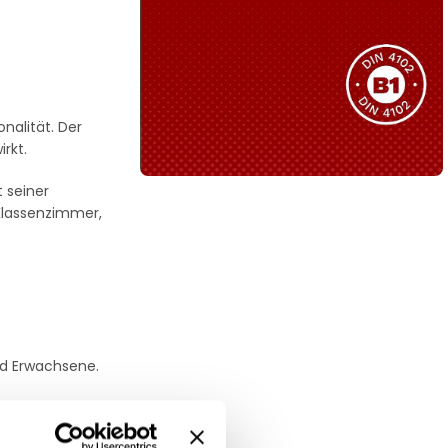
Sie haben nicht das passende
Produkt gefunden?
Wir helfen Ihnen gerne weiter!
alität. Der
rkt.
t seiner
Klassenzimmer,
B1 Zertifiziert
Schwer entflammbar
produkten
Kollektion ansehen
d Erwachsene.
eiten.