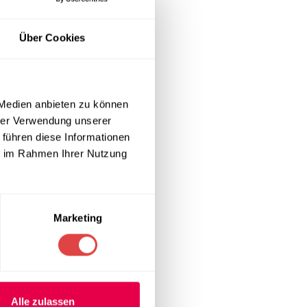
ver Nutzung.
für die
Über Cookies
male
 Medien anbieten zu können
rleisten.
hrer Verwendung unserer
 führen diese Informationen
ie im Rahmen Ihrer Nutzung
gnet.
 entsprechen.
erden.
Marketing
rleichtert.
er Kindergärten.
Alle zulassen