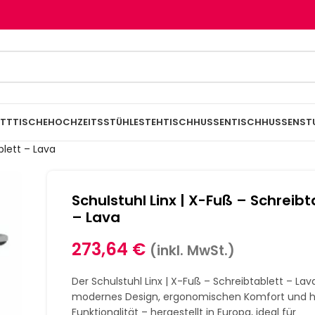
TTTISCHE
HOCHZEITSSTÜHLE
STEHTISCHHUSSEN
TISCHHUSSEN
ST
blett – Lava
Schulstuhl Linx | X-Fuß – Schreibt
– Lava
273,64
€
(inkl. MwSt.)
Der Schulstuhl Linx | X-Fuß – Schreibtablett – Lav
modernes Design, ergonomischen Komfort und 
Funktionalität – hergestellt in Europa, ideal für