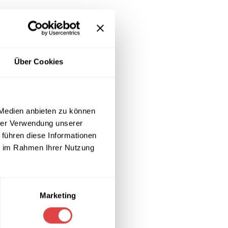
ver Nutzung.
Aufbewahrung
.
Über Cookies
 Medien anbieten zu können
hrer Verwendung unserer
 führen diese Informationen
shänder
ie im Rahmen Ihrer Nutzung
dards
Marketing
fwand