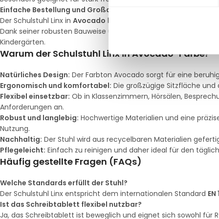
Einfache Bestellung und Großaufträge
Der Schulstuhl Linx in
Avocado
kann problemlos
auf Rechnung
b
Dank seiner robusten Bauweise und Vielseitigkeit eignet sich der 
Kindergärten.
Warum der Schulstuhl Linx in Avocado-Farbe?
Natürliches Design:
Der Farbton Avocado sorgt für eine beruhi
Ergonomisch und komfortabel:
Die großzügige Sitzfläche und
Flexibel einsetzbar:
Ob in Klassenzimmern, Hörsälen, Besprechun
Anforderungen an.
Robust und langlebig:
Hochwertige Materialien und eine präzis
Nutzung.
Nachhaltig:
Der Stuhl wird aus recycelbaren Materialien gefert
Pflegeleicht:
Einfach zu reinigen und daher ideal für den täglic
Häufig gestellte Fragen (FAQs)
Welche Standards erfüllt der Stuhl?
Der Schulstuhl Linx entspricht dem internationalen Standard
EN 
Ist das Schreibtablett flexibel nutzbar?
Ja, das Schreibtablett ist beweglich und eignet sich sowohl für 