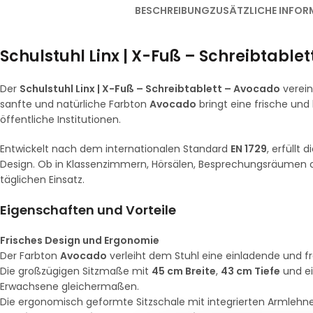
BESCHREIBUNG
ZUSÄTZLICHE INFOR
Schulstuhl Linx | X-Fuß – Schreibtable
Der
Schulstuhl Linx | X-Fuß – Schreibtablett – Avocado
verein
sanfte und natürliche Farbton
Avocado
bringt eine frische und
öffentliche Institutionen.
Entwickelt nach dem internationalen Standard
EN 1729
, erfüllt
Design. Ob in Klassenzimmern, Hörsälen, Besprechungsräumen od
täglichen Einsatz.
Eigenschaften und Vorteile
Frisches Design und Ergonomie
Der Farbton
Avocado
verleiht dem Stuhl eine einladende und f
Die großzügigen Sitzmaße mit
45 cm Breite
,
43 cm Tiefe
und e
Erwachsene gleichermaßen.
Die ergonomisch geformte Sitzschale mit integrierten Armlehnen