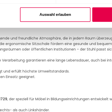
estellt werden, was den Bestellprozess für öffentliche Institutio
Auswahl erlauben
Stuhl ideal für
Großbestellungen
, z. B. für Schulen, Universität
gende und freundliche Atmosphäre, die in jedem Raum überzeug
 die ergonomische Sitzschale fördern eine gesunde und bequeme
gsräumen oder öffentlichen Institutionen – der Stuhl passt sic
e Verarbeitung garantieren eine lange Lebensdauer, auch bei int
igt und erfüllt höchste Umweltstandards.
hen Einsatz geeignet.
1729
, der speziell für Möbel in Bildungseinrichtungen entwickelt 
Rechts- als auch Linkshänder.