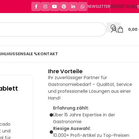
056131741361
NEWSLETTER
0,00
UHLHUSSEN
SALE %
KONTAKT
Ihre Vorteile
Ihr zuverlässiger Partner für
Gastronomiebedarf – Qualität, Service
ablett
und professionelle Lösungen aus einer
Hand!
Erfahrung zählt:
Über 15 Jahre Expertise in der
Gastronomie
ocado
Riesige Auswahl:
t und
10.000+ Profi-Artikel zu Top-Preisen
al für