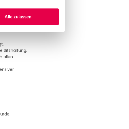
nen erleichtert.
Alle zulassen
en oder
t.
 Sitzhaltung.
h allen
ensiver
wurde.