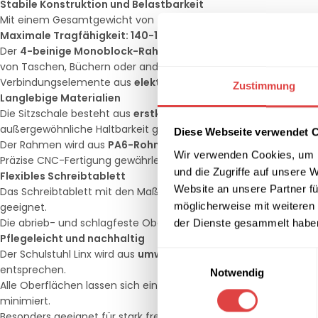
Stabile Konstruktion und Belastbarkeit
Mit einem Gesamtgewicht von
mindestens 16 kg
bietet der Stu
Maximale Tragfähigkeit: 140-150 kg
, was ihn für eine Vielzah
Der
4-beinige Monoblock-Rahmen
ist robust gestaltet und v
von Taschen, Büchern oder anderen Gegenständen dienen kön
Verbindungselemente aus
elektrostatisch lackiertem Alumin
Zustimmung
Langlebige Materialien
Die Sitzschale besteht aus
erstklassigem PPC- und PPH-Rohma
außergewöhnliche Haltbarkeit garantiert.
Diese Webseite verwendet 
Der Rahmen wird aus
PA6-Rohmaterial mit 25 % Glasfaserzus
Wir verwenden Cookies, um I
Präzise CNC-Fertigung gewährleistet höchste Verarbeitungsquali
und die Zugriffe auf unsere 
Flexibles Schreibtablett
Website an unsere Partner fü
Das Schreibtablett mit den Maßen
60 x 35 cm
bietet eine großz
möglicherweise mit weiteren
geeignet.
Die abrieb- und schlagfeste Oberfläche aus
PC- und ASA-Rohm
der Dienste gesammelt habe
Pflegeleicht und nachhaltig
Der Schulstuhl Linx wird aus
umweltfreundlichen und recycelba
Einwilligungsauswahl
entsprechen.
Notwendig
Alle Oberflächen lassen sich einfach mit einem feuchten Tuch
minimiert.
Besonders geeignet für stark frequentierte Räume wie Klassen