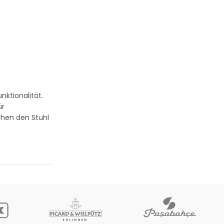
ktionalität.
ür
chen den Stuhl