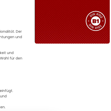
Sie haben nicht das passende
Produkt gefunden?
Wir helfen Ihnen gerne weiter!
nalität. Der
ichtungen und
keit und
B1 Zertifiziert
e Wahl für den
Schwer entflammbar
produkten
Kollektion ansehen
einfügt.
 und
ten.