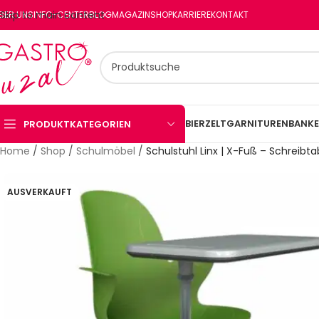
Skip to main content
BER UNS
INFO-CENTER
BLOG
MAGAZIN
SHOP
KARRIERE
KONTAKT
BIERZELTGARNITUREN
BANKE
PRODUKTKATEGORIEN
Home
/
Shop
/
Schulmöbel
/
Schulstuhl Linx | X-Fuß – Schreibt
AUSVERKAUFT