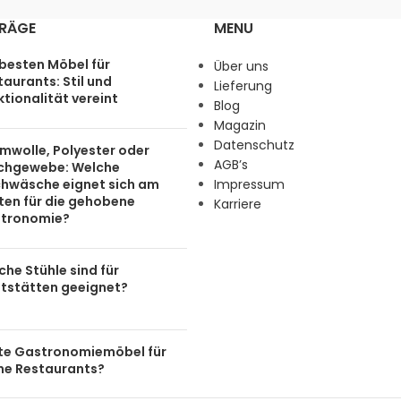
TRÄGE
MENU
 besten Möbel für
Über uns
aurants: Stil und
Lieferung
tionalität vereint
Blog
Magazin
Datenschutz
mwolle, Polyester oder
AGB’s
chgewebe: Welche
chwäsche eignet sich am
Impressum
ten für die gehobene
Karriere
tronomie?
he Stühle sind für
tstätten geeignet?
te Gastronomiemöbel für
ine Restaurants?