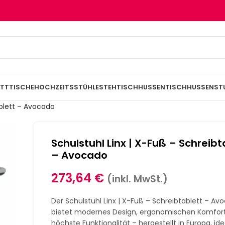
TTTISCHE
HOCHZEITSSTÜHLE
STEHTISCHHUSSEN
TISCHHUSSEN
ST
ablett – Avocado
Schulstuhl Linx | X-Fuß – Schreibt
– Avocado
273,64
€
(inkl. MwSt.)
Der Schulstuhl Linx | X-Fuß – Schreibtablett – Av
bietet modernes Design, ergonomischen Komfor
höchste Funktionalität – hergestellt in Europa, ide