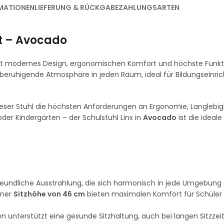
MATIONEN
LIEFERUNG & RÜCKGABE
ZAHLUNGSARTEN
tt – Avocado
t modernes Design, ergonomischen Komfort und höchste Funktio
 beruhigende Atmosphäre in jeden Raum, ideal für Bildungseinr
 dieser Stuhl die höchsten Anforderungen an Ergonomie, Langlebig
er Kindergärten – der Schulstuhl Linx in
Avocado
ist die ideal
reundliche Ausstrahlung, die sich harmonisch in jede Umgebung 
iner
Sitzhöhe von 46 cm
bieten maximalen Komfort für Schüler
 unterstützt eine gesunde Sitzhaltung, auch bei langen Sitzzei