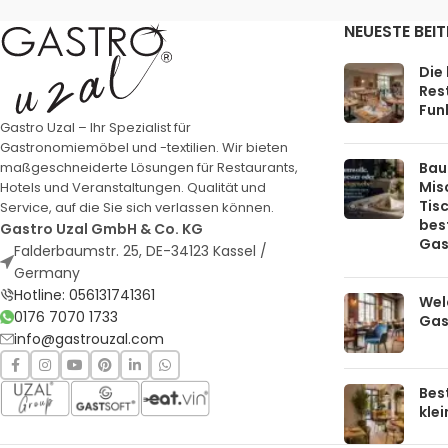
NEUESTE BEI
Die
Rest
Funk
Gastro Uzal – Ihr Spezialist für
Gastronomiemöbel und -textilien. Wir bieten
Bau
maßgeschneiderte Lösungen für Restaurants,
Mis
Hotels und Veranstaltungen. Qualität und
Tis
Service, auf die Sie sich verlassen können.
bes
Gastro Uzal GmbH & Co. KG
Gas
Falderbaumstr. 25, DE-34123 Kassel /
Germany
Hotline: 056131741361
Welc
0176 7070 1733
Gas
info@gastrouzal.com
Bes
kle