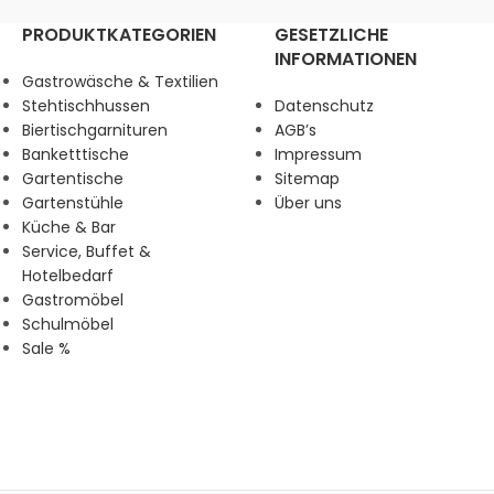
PRODUKTKATEGORIEN
GESETZLICHE
INFORMATIONEN
Gastrowäsche & Textilien
Stehtischhussen
Datenschutz
Biertischgarnituren
AGB’s
Banketttische
Impressum
Gartentische
Sitemap
Gartenstühle
Über uns
Küche & Bar
Service, Buffet &
Hotelbedarf
Gastromöbel
Schulmöbel
Sale %